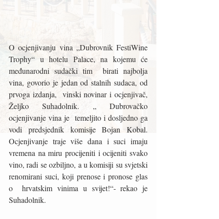
O ocjenjivanju vina „Dubrovnik FestiWine 
Trophy“ u hotelu Palace, na kojemu će  
međunarodni sudački tim  birati najbolja 
vina, govorio je jedan od stalnih sudaca, od 
prvoga izdanja,  vinski novinar i ocjenjivač, 
Željko Suhadolnik. „ Dubrovačko 
ocjenjivanje vina je  temeljito i dosljedno ga 
vodi predsjednik komisije Bojan Kobal.  
Ocjenjivanje traje više dana i suci imaju 
vremena na miru procijeniti i ocijeniti svako 
vino, radi se ozbiljno, a u komisiji su svjetski 
renomirani suci, koji prenose i pronose glas 
o  hrvatskim vinima u svijet!“- rekao je 
Suhadolnik.