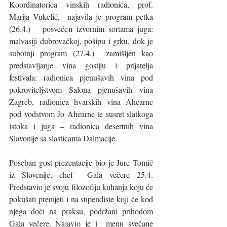
Koordinatorica vinskih radionica, prof. 
Marija Vukelić,  najavila je program petka 
(26.4.)   posvećen izvornim sortama juga: 
malvasiji dubrovačkoj, pošipu i grku, dok je 
subotnji program (27.4.)  zamišljen kao 
predstavljanje vina gostiju i prijatelja 
festivala: radionica pjenušavih vina pod 
pokroviteljstvom Salona pjenušavih vina 
Zagreb, radionica hvarskih vina Ahearne 
pod vodstvom Jo Ahearne te susret slatkoga 
istoka i juga – radionica desertnih vina 
Slavonije sa slasticama Dalmacije.  
Poseban gost prezentacije bio je Jure Tomič 
iz Slovenije, chef  Gala večere 25.4. 
Predstavio je svoju filozofiju kuhanja koju će 
pokušati prenijeti i na stipendiste koji će kod 
njega doći na praksu, podržani prihodom 
Gala večere. Najavio je i  menu svečane 