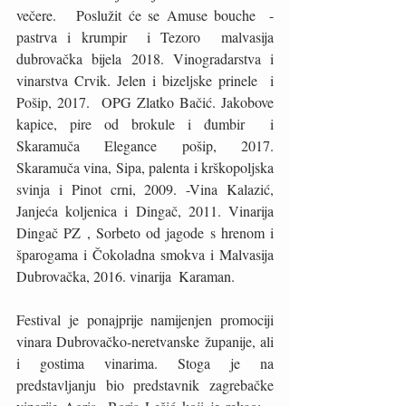
večere.   Poslužit će se Amuse bouche  -  
pastrva i krumpir  i Tezoro  malvasija 
dubrovačka bijela 2018. Vinogradarstva i 
vinarstva Crvik. Jelen i bizeljske prinele  i  
Pošip, 2017.  OPG Zlatko Bačić. Jakobove 
kapice, pire od brokule i đumbir  i  
Skaramuča Elegance pošip, 2017.  
Skaramuča vina, Sipa, palenta i krškopoljska 
svinja i Pinot crni, 2009. -Vina Kalazić, 
Janjeća koljenica i Dingač, 2011. Vinarija 
Dingač PZ , Sorbeto od jagode s hrenom i 
šparogama i Čokoladna smokva i Malvasija 
Dubrovačka, 2016. vinarija  Karaman.
Festival je ponajprije namijenjen promociji 
vinara Dubrovačko-neretvanske županije, ali 
i gostima vinarima. Stoga je na 
predstavljanju bio predstavnik zagrebačke 