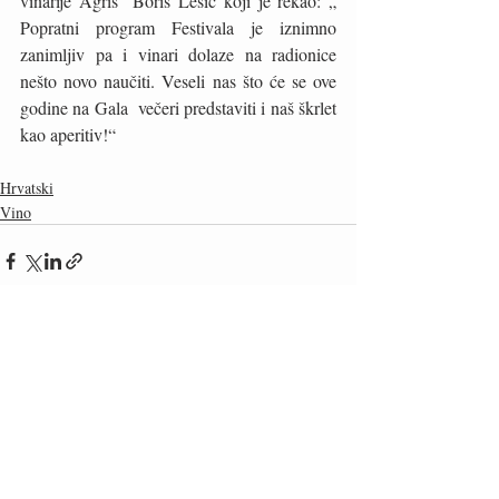
vinarije Agris  Boris Lešić koji je rekao: „ 
Popratni program Festivala je iznimno 
zanimljiv pa i vinari dolaze na radionice 
nešto novo naučiti. Veseli nas što će se ove 
godine na Gala  večeri predstaviti i naš škrlet 
kao aperitiv!“
Hrvatski
Vino
Recent Posts
See All