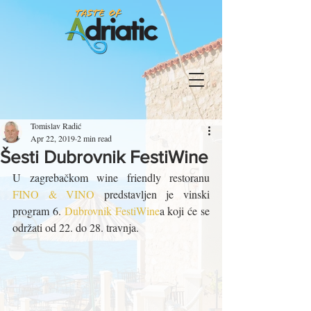
Tomislav Radić
Apr 22, 2019
2 min read
Šesti Dubrovnik FestiWine
U zagrebačkom wine friendly restoranu 
FINO & VINO
 predstavljen je vinski 
program 6. 
Dubrovnik FestiWine
a koji će se 
održati od 22. do 28. travnja.