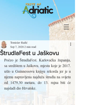
Tomislav Radić
Sep 7, 2020
2 min read
ŠtrudlaFest u Jaškovu
Počeo je ŠtrudlaFest. Karlovačka županija, 
sa središtem u Jaškovu, mjestu koje je 2017. 
ušlo u Guinnessovu knjigu rekorda jer je u 
njemu napravljena najduža štrudla na svijetu 
od 1479,30 metara, do 13. rujna biti će 
najslađi dio Hrvatske.