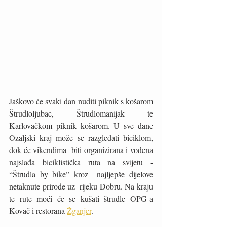
Jaškovo će svaki dan nuditi piknik s košarom 
Štrudloljubac, Štrudlomanijak te 
Karlovačkom piknik košarom. U sve dane 
Ozaljski kraj može se razgledati biciklom, 
dok će vikendima  biti organizirana i vođena 
najslađa biciklistička ruta na svijetu - 
“Štrudla by bike” kroz  najljepše dijelove 
netaknute prirode uz  rijeku Dobru. Na kraju 
te rute moći će se kušati štrudle OPG-a 
Kovač i restorana 
Žganjer
.  