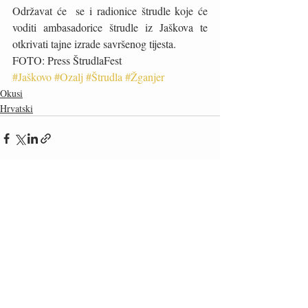
Održavat će  se i radionice štrudle koje će 
voditi ambasadorice štrudle iz Jaškova te 
otkrivati tajne izrade savršenog tijesta.
FOTO: Press ŠtrudlaFest
#Jaškovo
#Ozalj
#Štrudla
#Žganjer
Okusi
Hrvatski
Recent Posts
See All