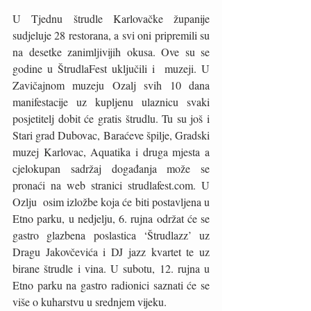
U Tjednu štrudle Karlovačke županije 
sudjeluje 28 restorana, a svi oni pripremili su  
na desetke zanimljivijih okusa. Ove su se 
godine u ŠtrudlaFest uključili i  muzeji. U 
Zavičajnom muzeju Ozalj svih 10 dana 
manifestacije uz kupljenu ulaznicu svaki 
posjetitelj dobit će gratis štrudlu. Tu su još i 
Stari grad Dubovac, Baraćeve špilje, Gradski 
muzej Karlovac, Aquatika i druga mjesta a 
cjelokupan sadržaj događanja može se 
pronaći na web stranici strudlafest.com. U 
Ozlju  osim izložbe koja će biti postavljena u 
Etno parku, u nedjelju, 6. rujna održat će se 
gastro glazbena poslastica ‘Štrudlazz’ uz 
Dragu Jakovčevića i DJ jazz kvartet te uz 
birane štrudle i vina. U subotu, 12. rujna u 
Etno parku na gastro radionici saznati će se 
više o kuharstvu u srednjem vijeku.