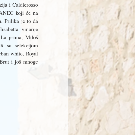
ja i Caldierosso 
ANEC koji će na 
 Prilika je to da 
sabetta vinarije 
 La prima, Miloš 
 sa selekcijom 
ban white, Royal 
rut i još mnoge 