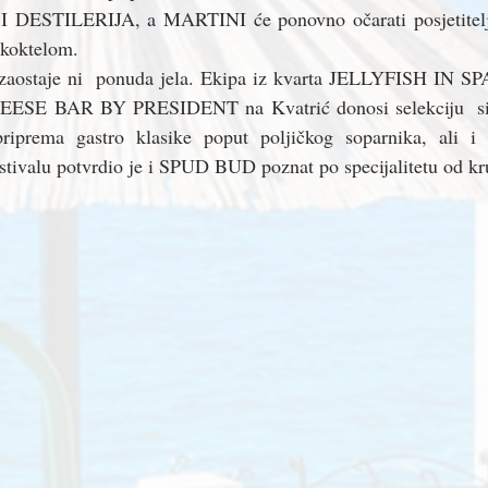
I DESTILERIJA, a MARTINI će ponovno očarati posjetitelje
 koktelom.
aostaje ni  ponuda jela. Ekipa iz kvarta JELLYFISH IN SPA
E BAR BY PRESIDENT na Kvatrić donosi selekciju  si
rema gastro klasike poput poljičkog soparnika, ali i s
stivalu potvrdio je i SPUD BUD poznat po specijalitetu od kr