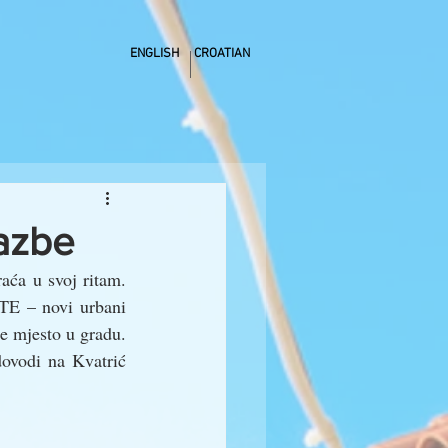
ENGLISH
CROATIAN
lazbe
aća u svoj ritam. 
TE – novi urbani 
je mjesto u gradu. 
ovodi na Kvatrić 