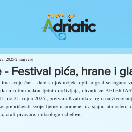
27, 2025
2 min read
 - Festival pića, hrane i g
ima svoju čar – dani su još uvijek topli, a grad se lagano vr
atka u rutinu nakon ljetnih doživljaja, uhvatit će AFTERTAS
d 11. do 21. rujna 2025., pretvara Kvatrnikov trg u najživopisni
se prepričavati svoje ljetne uspomene, uz sjajnu atmosferu d
a, craft pivovare, miksologe i chefove.