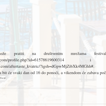
ože pratiti na društvenim mrežama festivala
ebook.com/profile.php?id=61578619600314 i
m.com/aftertaste_kvatric/?igsh=dGpwMjZibXk4MGhh#.
a bit će svaki dan od 16 do ponoći, a vikendom će zabava počet
tival