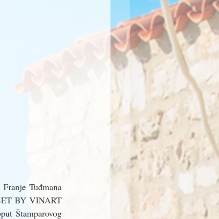
gu Franje Tuđmana 
FE BET BY VINART 
oput Štamparovog 