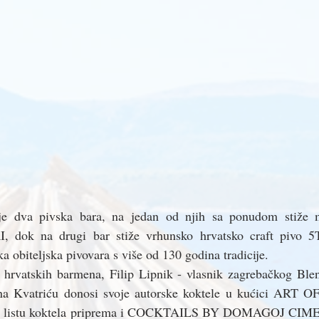
uje dva pivska bara, na jedan od njih sa ponudom stiže m
, dok na drugi bar stiže vrhunsko hrvatsko craft pivo
biteljska pivovara s više od 130 godina tradicije.
h hrvatskih barmena, Filip Lipnik - vlasnik zagrebačkog Blen
a Kvatriću donosi svoje autorske koktele u kućici ART 
a  listu koktela priprema i COCKTAILS BY DOMAGOJ CIMER