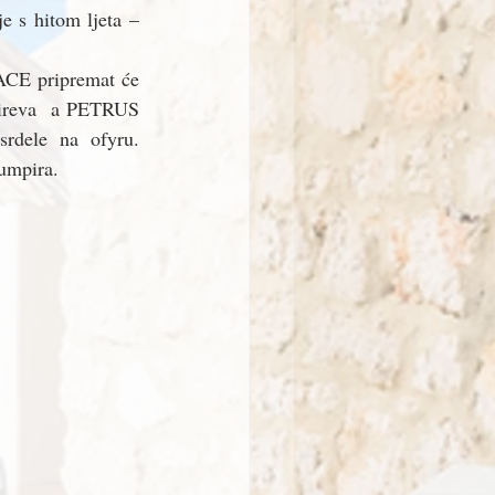
 s hitom ljeta – 
CE pripremat će  
reva  a PETRUS 
rdele na ofyru. 
umpira.