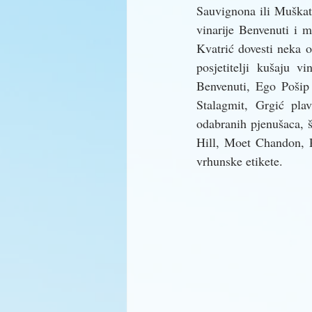
Sauvignona ili Muškat
vinarije Benvenuti 
Kvatrić dovesti neka od
posjetitelji kušaju v
Benvenuti, Ego Pošip 
Stalagmit, Grgić pl
odabranih pjenušaca, š
Hill, Moet Chandon, 
vrhunske etikete.