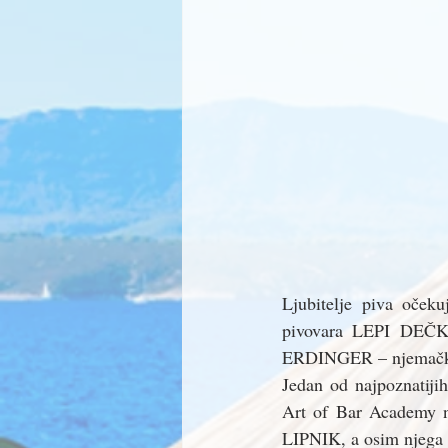
Ljubitelje piva oček
pivovara LEPI DEČKI
ERDINGER – njemačka o
Jedan od najpoznatiji
Art of Bar Academy n
LIPNIK, a osim njeg