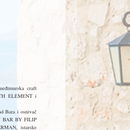
eđimurska craft 
 5TH ELEMENT i 
d Bara i osnivač 
OF BAR BY FILIP 
MAN,  istarske 