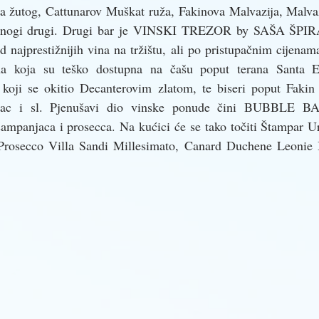
a žutog, Cattunarov Muškat ruža, Fakinova Malvazija, Malvazi
i mnogi drugi. Drugi bar je VINSKI TREZOR by SAŠA ŠPIR
 najprestižnijih vina na tržištu, ali po pristupačnim cijenama.
ina koja su teško dostupna na čašu poput terana Santa Eli
koji se okitio Decanterovim zlatom, te biseri poput Fakin
avac i sl. Pjenušavi dio vinske ponude čini BUBBLE BAR
ampanjaca i prosecca. Na kućici će se tako točiti Štampar Ur
Prosecco Villa Sandi Millesimato, Canard Duchene Leonie B