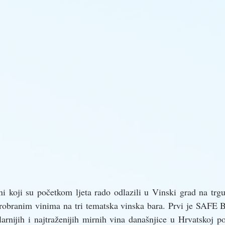
 oni koji su početkom ljeta rado odlazili u Vinski grad na tr
probranim vinima na tri tematska vinska bara. Prvi je SA
arnijih i najtraženijih mirnih vina današnjice u Hrvatskoj p