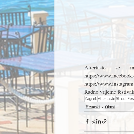
Aftertaste se m
https://www.fac
https://www.instagra
Radno vrijeme festival
Zagreb
Aftertaste
Street Fes
Hrvatski
Okusi