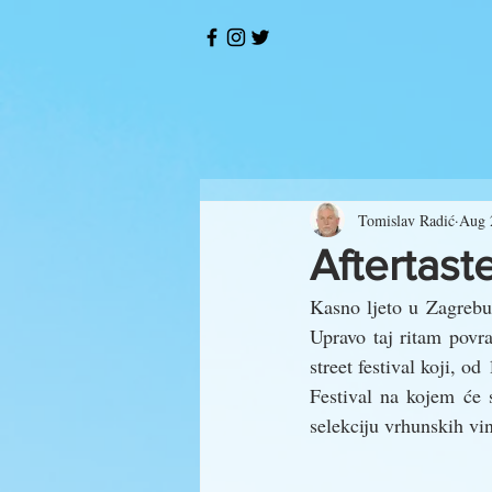
Tomislav Radić
Aug 
Aftertaste
Kasno ljeto u Zagrebu 
Upravo taj ritam povr
street festival koji, o
Festival na kojem će 
selekciju vrhunskih vin