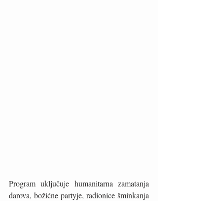
Program uključuje humanitarna zamatanja 
darova, božićne partyje, radionice šminkanja 
i pričaonice za djecu﻿, dok će se u Domu 
kulture Škrljevo i Hreljin održavati božićni 