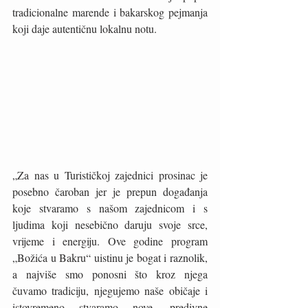
tradicionalne marende i bakarskog pejmanja 
koji daje autentičnu lokalnu notu.
„Za nas u Turističkoj zajednici prosinac je 
posebno čaroban jer je prepun događanja 
koje stvaramo s našom zajednicom i s 
ljudima koji nesebično daruju svoje srce, 
vrijeme i energiju. Ove godine program 
„Božića u Bakru“ uistinu je bogat i raznolik, 
a najviše smo ponosni što kroz njega 
čuvamo tradiciju, njegujemo naše običaje i 
istovremeno stvaramo nove, predivne 