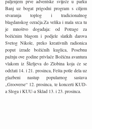
paljenjem prve adventske svijeće u parku 
Banj﻿ uz bogat prigodni program s ciljem 
stvaranja toplog i tradicionalnog 
blagdanskog ozračja.Za velika i mala srca tu 
je mnoštvo događaja: od Potrage za 
božićnim blagom i podjele slatkih darova 
Svetog Nikole, preko kreativnih radionica 
poput izrade božićnih kuglica, Posebnu 
pažnju ove godine privlače Božićna avantura 
vlakom iz Škrljeva do Zlobina koja će se 
održati 14. i 21. prosinca, Fešta potle dela uz 
glazbeni nastup popularnog sastava 
„Grooverse“ 12. prosinca, te koncerti KUD-
a Sloga i KUU-a Sklad 13. i 23. prosinca. 