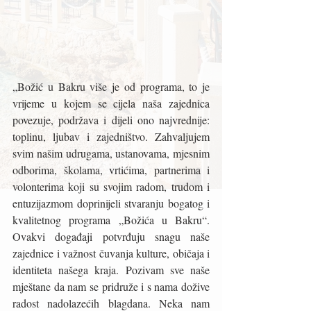
„Božić u Bakru više je od programa, to je 
vrijeme u kojem se cijela naša zajednica 
povezuje, podržava i dijeli ono najvrednije: 
toplinu, ljubav i zajedništvo. Zahvaljujem 
svim našim udrugama, ustanovama, mjesnim 
odborima, školama, vrtićima, partnerima i 
volonterima koji su svojim radom, trudom i 
entuzijazmom doprinijeli stvaranju bogatog i 
kvalitetnog programa „Božića u Bakru“. 
Ovakvi događaji potvrđuju snagu naše 
zajednice i važnost čuvanja kulture, običaja i 
identiteta našega kraja. Pozivam sve naše 
mještane da nam se pridruže i s nama dožive 
radost nadolazećih blagdana. Neka nam 