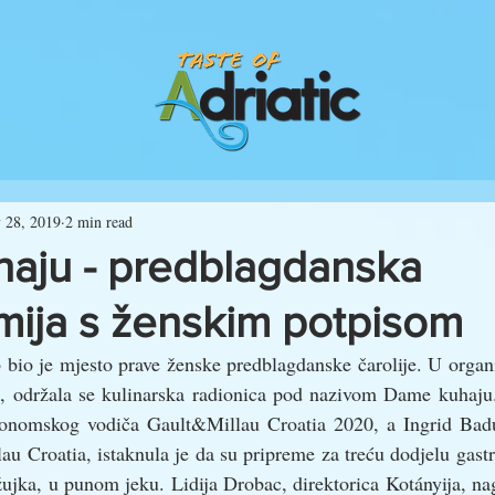
 28, 2019
2 min read
aju - predblagdanska
mija s ženskim potpisom
io je mjesto prave ženske predblagdanske čarolije. U organiz
, održala se kulinarska radionica pod nazivom Dame kuhaju. 
tronomskog vodiča Gault&Millau Croatia 2020, a Ingrid Badu
au Croatia, istaknula je da su pripreme za treću dodjelu gas
žujka, u punom jeku. Lidija Drobac, direktorica Kotányija, nagla