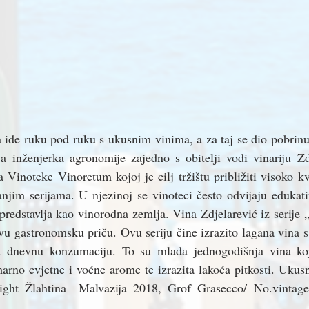
ide ruku pod ruku s ukusnim vinima, a za taj se dio pobrinul
a inženjerka agronomije zajedno s obitelji vodi vinariju Zdj
a Vinoteke Vinoretum kojoj je cilj tržištu približiti visoko kv
njim serijama. U njezinoj se vinoteci često odvijaju edukati
predstavlja kao vinorodna zemlja. Vina Zdjelarević iz serije „
vu gastronomsku priču. Ovu seriju čine izrazito lagana vina 
a dnevnu konzumaciju. To su mlada jednogodišnja vina koja
arno cvjetne i voćne arome te izrazita lakoća pitkosti. Ukusn
Light Žlahtina  Malvazija 2018, Grof Grasecco/ No.vintage
. 