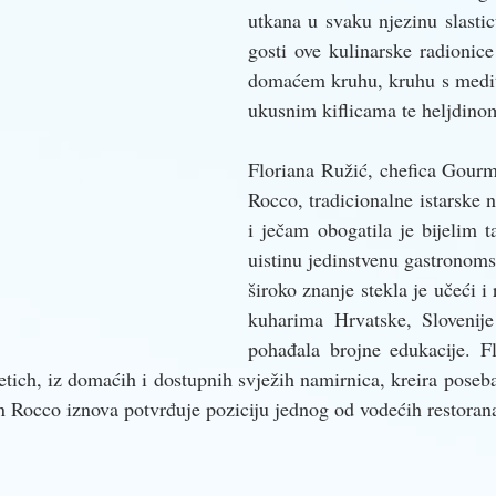
utkana u svaku njezinu slasticu,
gosti ove kulinarske radionice 
domaćem kruhu, kruhu s medit
ukusnim kiflicama te heljdino
Floriana Ružić, chefica Gourm
Rocco, tradicionalne istarske 
i ječam obogatila je bijelim ta
uistinu jedinstvenu gastronomsk
široko znanje stekla je učeći i 
kuharima Hrvatske, Slovenije i
pohađala brojne edukacije. Fl
etich, iz domaćih i dostupnih svježih namirnica, kreira poseba
n Rocco iznova potvrđuje poziciju jednog od vodećih restorana 