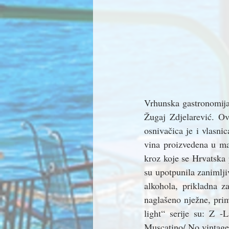
Vrhunska gastronomija 
Žugaj Zdjelarević. Ov
osnivačica je i vlasnic
vina proizvedena u ma
kroz koje se Hrvatska 
su upotpunila zanimlji
alkohola, prikladna z
naglašeno nježne, prim
light“ serije su: Z -
Muscatino/ No.vintage