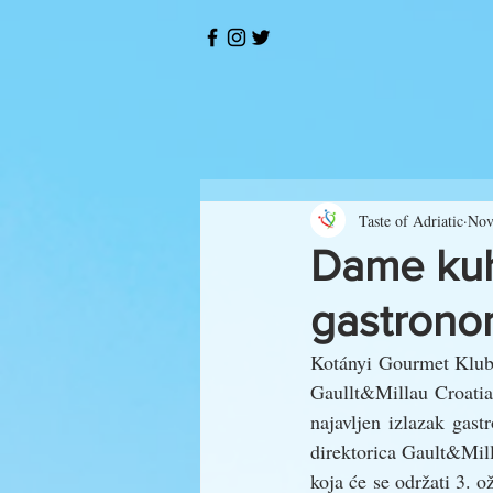
Taste of Adriatic
Nov
Dame kuh
gastrono
Kotányi Gourmet Klub b
Gaullt&Millau Croatia
najavljen izlazak gas
direktorica Gault&Mill
koja će se održati 3. o