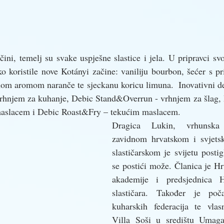
ačini, temelj su svake uspješne slastice i jela. U pripravci sv
ako koristile nove Kotányi začine: vaniliju bourbon, šećer s
nom aromom naranče te sjeckanu koricu limuna.  Inovativni de
vrhnjem za kuhanje, Debic Stand&Overrun - vrhnjem za šlag, D
i maslacem i Debic Roast&Fry – tekućim maslacem. 
Dragica Lukin, vrhunska 
zavidnom hrvatskom i svjetsk
slastičarskom je svijetu postig
se postići može. Članica je Hr
akademije i predsjednica H
slastičara. Također je poč
kuharskih federacija te vlasni
Villa Soši u središtu Umaga.