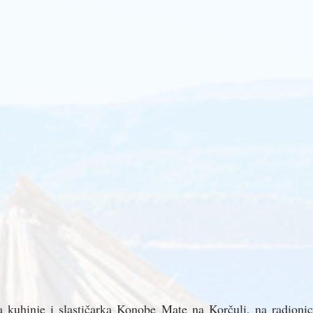
a kuhinje i slastičarka Konobe Mate na Korčuli, na radionici