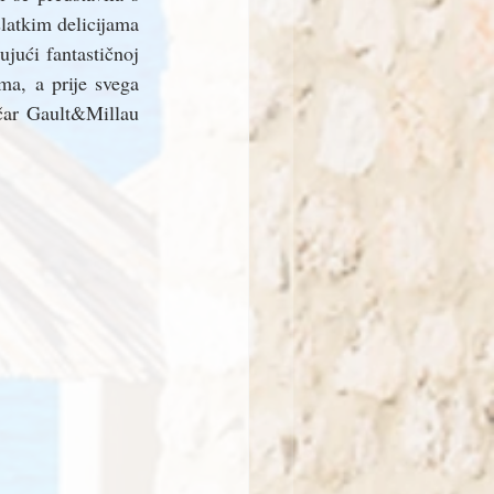
latkim delicijama 
jući fantastičnoj 
ma, a prije svega 
čar Gault&Millau 