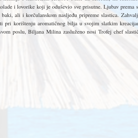
lade i lovorike koji je oduševio sve prisutne. Ljubav prema s
 baki, ali i korčulanskom nasljeđu pripreme slastica. Zahvalju
ti pri korištenju aromatičnog bilja u svojim slatkim kreacija
svom poslu, Biljana Milina zasluženo nosi Trofej chef slasti