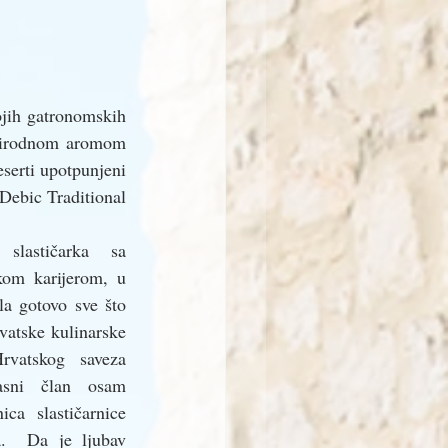
ojih gatronomskih 
 prirodnom aromom 
serti upotpunjeni 
ebic Traditional 
slastičarka sa 
om karijerom, u 
la gotovo sve što 
vatske kulinarske 
rvatskog saveza 
asni član osam 
ca slastičarnice 
  Da je ljubav  