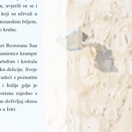
 uvjerili su se i 
koji su uživali u 
eranskim biljem, 
m kruhu. 
et Restorana San 
namirnice krumpir 
rtufom i kreirala 
u deliciju. Svoje 
radeći s poznatim 
 Italije gdje je 
oriana zajedno s 
n doživljaj okusa 
u Istri. 