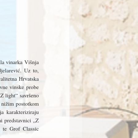
a vinarka Višnja 
elarević. Uz to, 
alitetna Hrvatska 
vne vinske probe 
Z light“ savršeno 
s nižim postotkom 
 karakteriziraju 
i predstavnici „Z 
 te Grof Classic 