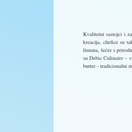
Kvalitetni sastojci i z
kreacija, chefice su t
limuna, šećer s prirod
su Debic Culinaire – 
butter - tradicionaln