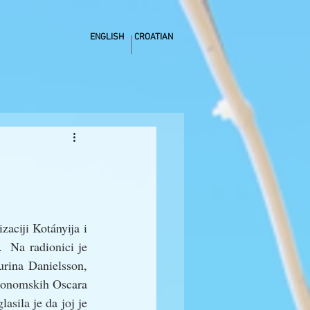
ENGLISH
CROATIAN
aciji Kotányija i 
 Na radionici je 
rina Danielsson, 
tronomskih Oscara 
sila je da joj je 