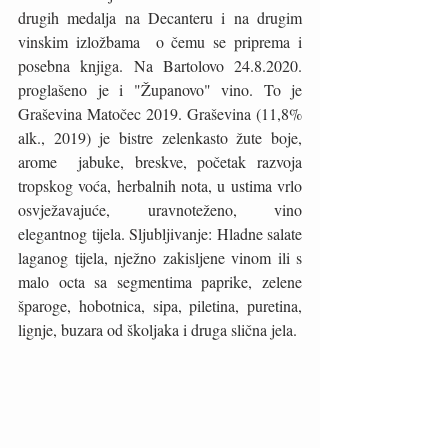
drugih medalja na Decanteru i na drugim 
vinskim izložbama  o čemu se priprema i 
posebna knjiga. Na Bartolovo 24.8.2020. 
proglašeno je i "Županovo" vino. To je  
Graševina Matočec 2019. Graševina (11,8% 
alk., 2019) je bistre zelenkasto žute boje, 
arome  jabuke, breskve, početak razvoja 
tropskog voća, herbalnih nota, u ustima vrlo 
osvježavajuće, uravnoteženo, vino  
elegantnog tijela. Sljubljivanje: Hladne salate 
laganog tijela, nježno zakisljene vinom ili s 
malo octa sa segmentima paprike, zelene 
šparoge, hobotnica, sipa, piletina, puretina, 
lignje, buzara od školjaka i druga slična jela. 