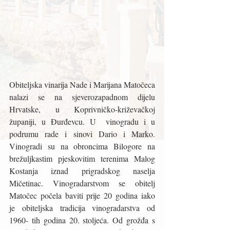
Obiteljska vinarija Nade i Marijana Matočeca 
nalazi se na sjeverozapadnom dijelu 
Hrvatske, u Koprivničko-križevačkoj 
županiji, u Đurđevcu. U  vinogradu i u 
podrumu rade i sinovi Dario i Marko. 
Vinogradi su na obroncima Bilogore na 
brežuljkastim pjeskovitim terenima Malog 
Kostanja iznad prigradskog naselja 
Mičetinac. Vinogradarstvom se obitelj 
Matočec počela baviti prije 20 godina iako  
je obiteljska tradicija vinogradarstva od 
1960- tih godina 20. stoljeća. Od grožđa s 