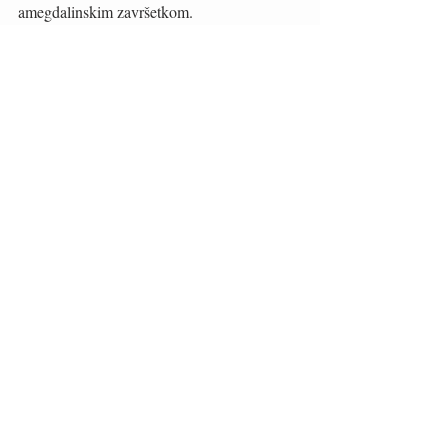
amegdalinskim završetkom. 
Sljubljivanje: Krem juhe, mesna jela u  
beurre blanc umacima uz dodatak zelenog 
povrća s tendencijom gorčine. 
Snimke: Marko Čolić,Stefan Brajković
Vino
Hrvatski
Recent Posts
See All