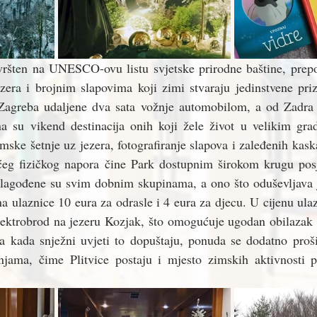
vršten na UNESCO-ovu listu svjetske prirodne baštine, prepoz
zera i brojnim slapovima koji zimi stvaraju jedinstvene priz
 Zagreba udaljene dva sata vožnje automobilom, a od Zadra
na su vikend destinacija onih koji žele život u velikim grad
ske šetnje uz jezera, fotografiranje slapova i zaleđenih kask
eg fizičkog napora čine Park dostupnim širokom krugu posje
rilagođene su svim dobnim skupinama, a ono što oduševljava j
a ulaznice 10 eura za odrasle i 4 eura za djecu. U cijenu ulaz
lektrobrod na jezeru Kozjak, što omogućuje ugodan obilazak i
 kada snježni uvjeti to dopuštaju, ponuda se dodatno proširu
jama, čime Plitvice postaju i mjesto zimskih aktivnosti p