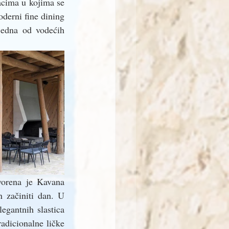
cima u kojima se 
erni fine dining 
edna od vodećih 
vorena je Kavana 
 začiniti dan. U 
gantnih slastica 
adicionalne ličke 