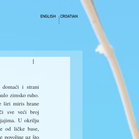
ENGLISH
CROATIAN
 domaći i strani 
nulo zimsko ruho. 
širi miris hrane 
i sve veći broj 
ajima. U okrilju 
e od ličke base, 
e povoljne uz što 