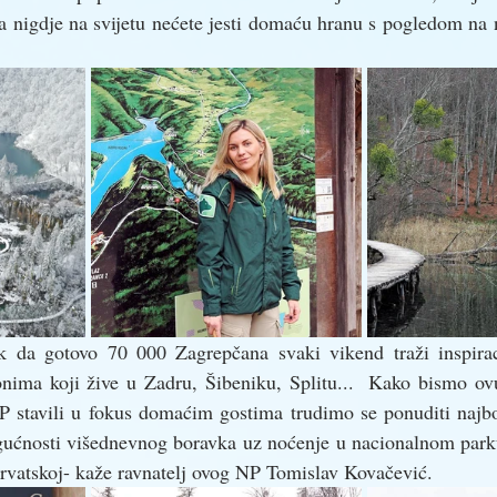
a nigdje na svijetu nećete jesti domaću hranu s pogledom na 
k da gotovo 70 000 Zagrepčana svaki vikend traži inspiraci
onima koji žive u Zadru, Šibeniku, Splitu...  Kako bismo ovu 
P stavili u fokus domaćim gostima trudimo se ponuditi najbol
gućnosti višednevnog boravka uz noćenje u nacionalnom parku
Hrvatskoj- kaže ravnatelj ovog NP Tomislav Kovačević.