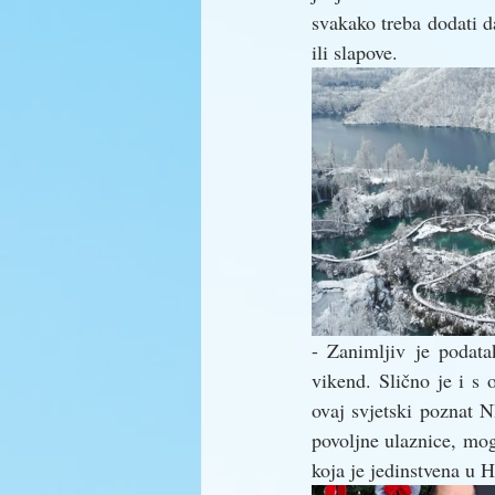
svakako treba dodati d
ili slapove. 
- Zanimljiv je podata
vikend. Slično je i s 
ovaj svjetski poznat N
povoljne ulaznice, mo
koja je jedinstvena u 