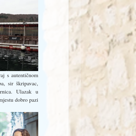
aj s autentičnom 
, sir škripavac, 
rnica. Ulazak u 
jestu dobro pazi 