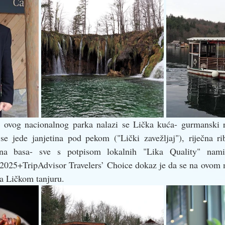
ovog nacionalnog parka nalazi se Lička kuća- gurmanski r
e jede janjetina pod pekom ("Lički zavežljaj"), riječna riba
alna basa- sve s potpisom lokalnih "Lika Quality" nami
2025+TripAdvisor Travelers’ Choice dokaz je da se na ovom m
na Ličkom tanjuru. 