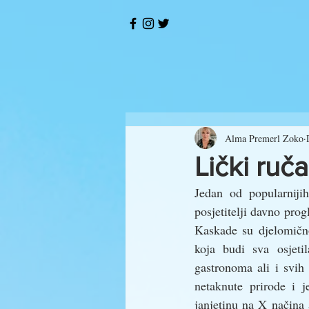
Alma Premerl Zoko
Lički ruč
Jedan od popularnijih
posjetitelji davno prog
Kaskade su djelomično
koja budi sva osjeti
gastronoma ali i svih 
netaknute prirode i j
janjetinu na X načina 