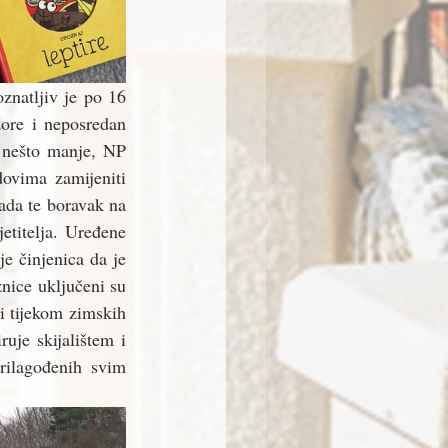
natljiv je po 16 
ore i neposredan 
 nešto manje, NP 
ovima zamijeniti 
ada te boravak na 
titelja. Uređene 
e činjenica da je 
nice uključeni su 
 tijekom zimskih 
je skijalištem i 
rilagođenih svim 