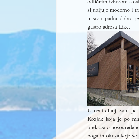
odličnim izborom stea
sljubljuje moderno i t
u srcu parka dobio j
gastro adresa Like.
U centralnoj zoni par
Kozjak koja je po mno
prekrasno-novouređeno
bogatih okusa koje se 