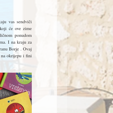
aju vas sendviči 
koji će ove zime 
dličnom ponudom 
ma. I na kraju za 
ranu Borje . Ovaj 
na okrijepu i fini 