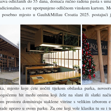
kova odležanih do 55 dana, domaća ručno rađena pasta s uma
radicionalno, a sve upotpunjeno odličnom vinskom kartom. Mod
e posebno mjesto u Gault&Millau Croatia 2025. postajući j
ka, mjesto koje ćete uočiti tijekom obilaska parka, novoot
gočemu hit među onima koji žele na slani ili slatki način
m prostoru dominiraju staklene vitrine s velikim izborom ele
rade upravo u ovom parku. Za one koji vole klasiku tu su i tr