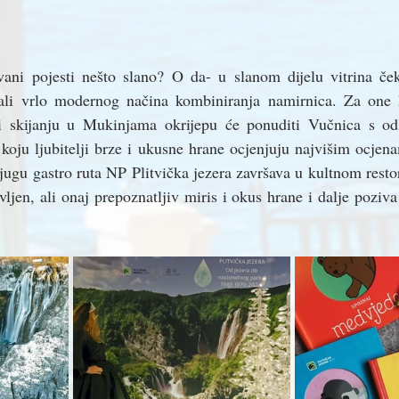
ani pojesti nešto slano? O da- u slanom dijelu vitrina ček
 ali vrlo modernog načina kombiniranja namirnica. Za one 
ili skijanju u Mukinjama okrijepu će ponuditi Vučnica s o
koju ljubitelji brze i ukusne hrane ocjenjuju najvišim ocjena
jugu gastro ruta NP Plitvička jezera završava u kultnom resto
vljen, ali onaj prepoznatljiv miris i okus hrane i dalje poziva 