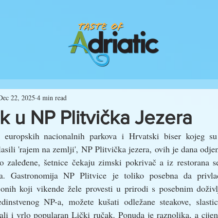
Dec 22, 2025
4 min read
ak u NP Plitvička Jezera
 europskih nacionalnih parkova i Hrvatski biser kojeg su
lasili 'rajem na zemlji', NP Plitvička jezera, ovih je dana odje
 zaleđene, šetnice čekaju zimski pokrivač a iz restorana se 
la. Gastronomija NP Plitvice je toliko posebna da privlač
onih koji vikende žele provesti u prirodi s posebnim doživlj
edinstvenog NP-a, možete kušati odležane steakove, slastic
ali i vrlo popularan Lički ručak. Ponuda je raznolika, a cijen