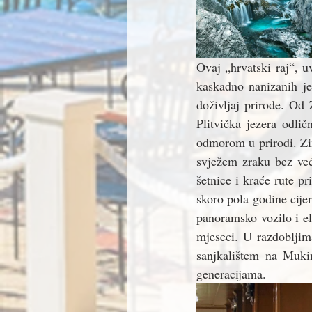
Ovaj „hrvatski raj“, u
kaskadno nanizanih je
doživljaj prirode. Od
Plitvička jezera odlič
odmorom u prirodi. Zim
svježem zraku bez već
šetnice i kraće rute p
skoro pola godine cijen
panoramsko vozilo i e
mjeseci. U razdobljima
sanjkalištem na Mukin
generacijama. 