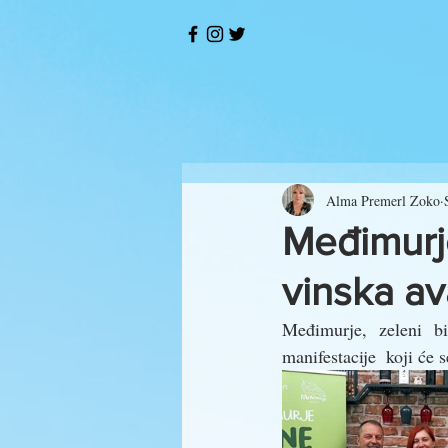
Alma Premerl Zoko
Međimurj
vinska a
Međimurje, zeleni b
manifestacije  koji će 