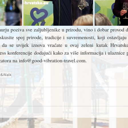
u poziva sve zaljubljenike u prirodu, vino i dobar provod da
Iskusite spoj prirode, tradicije i suvremenosti, koji ostavljaju
ju da se uvijek iznova vraćate u ovaj zeleni kutak Hrvatske"
s konferencije dodajući kako za više informacija i ulaznice po
nizatora na info@good-vibration-travel.com.
e&Walk