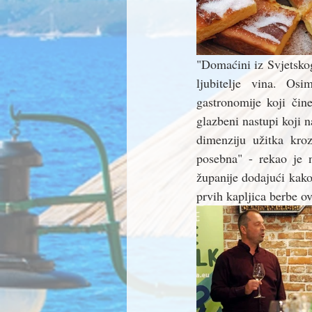
"Domaćini iz Svjetskog
ljubitelje vina. Osim
gastronomije koji čin
glazbeni nastupi koji 
dimenziju užitka kro
posebna" - rekao je n
županije dodajući kak
prvih kapljica berbe o