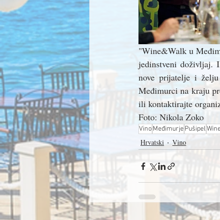
"Wine&Walk u Međimurj
jedinstveni doživljaj. 
nove prijatelje i žel
Međimurci na kraju pres
ili kontaktirajte orga
Foto: Nikola Zoko
Vino
Međimurje
Pušipel
Win
Hrvatski
Vino