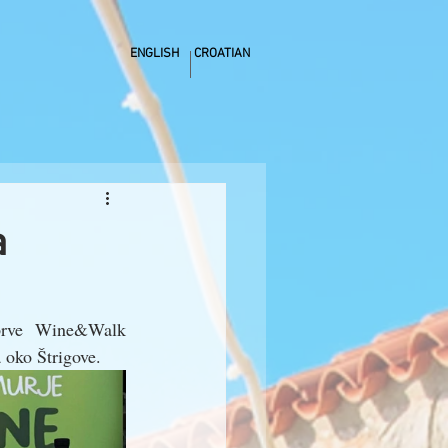
ENGLISH
CROATIAN
a
prve Wine&Walk 
 oko Štrigove. 