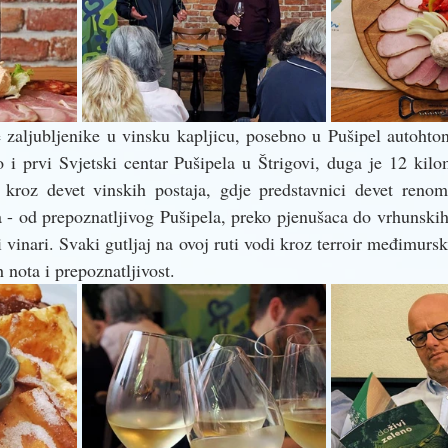
 zaljubljenike u vinsku kapljicu, posebno u Pušipel autohton
 i prvi Svjetski centar Pušipela u Štrigovi, duga je 12 kilo
i kroz devet vinskih postaja, gdje predstavnici devet renomi
a - od prepoznatljivog Pušipela, preko pjenušaca do vrhunskih 
 vinari. Svaki gutljaj na ovoj ruti vodi kroz terroir međimurski
 nota i prepoznatljivost.