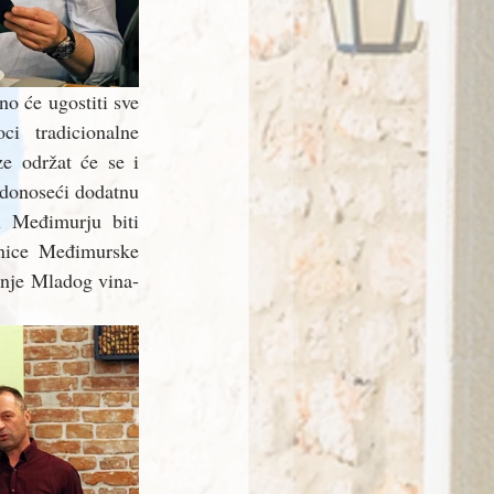
o će ugostiti sve 
ci tradicionalne 
e održat će se i 
 donoseći dodatnu 
 Međimurju biti 
dnice Međimurske 
anje Mladog vina-