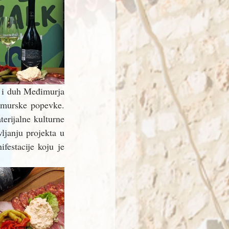
 i duh Međimurja 
imurske popevke. 
rijalne kulturne 
ljanju projekta u 
estacije koju je 