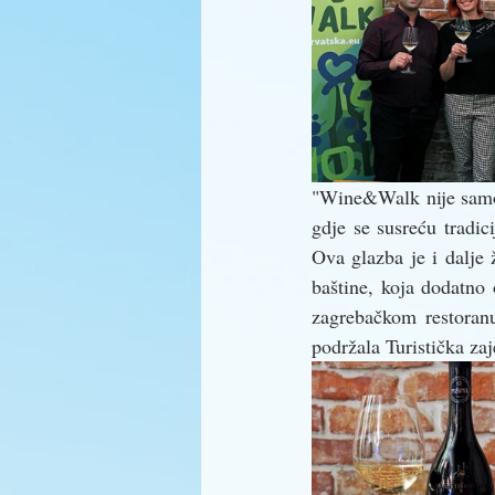
"Wine&Walk nije samo o
gdje se susreću tradi
Ova glazba je i dalje 
baštine, koja dodatno 
zagrebačkom restoranu 
podržala Turistička za