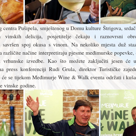
 centra Pušipela, smještenog u Domu kulture Štrigova, srdačn
 vinskih delicija, posjetitelje čekaju i raznovrsni obro
e savršen spoj okusa s vinom. Na nekoliko mjesta duž staz
na različite načine interpretiraju pjesme međimurske popevke,
z vrhunske izvedbe. Kao što možete zaključiti jesen će u
a press konferenciji Rudi Grula, direktor Turističke zaje
o će se tijekom Međimurje Wine & Walk eventa održati i kuš
ve vinske godine. 