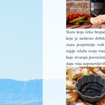
Staza koja čeka brojne
koje je nedavno dobilo
staza posjetitelje vod
regije izlažu svoja vin
koje stvaraju posvećeni
daju vina neponovljivih