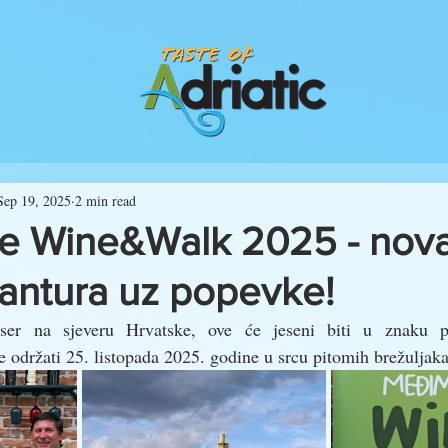
Sep 19, 2025
2 min read
e Wine&Walk 2025 - nov
vantura uz popevke!
iser na sjeveru Hrvatske, ove će jeseni biti u znaku 
se održati 25. listopada 2025. godine u srcu pitomih brežuljaka