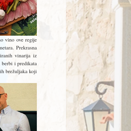
o vino ove regije 
metara. Prekrasna 
ranih vinarija iz 
berbi i predikata 
h brežuljaka koji 