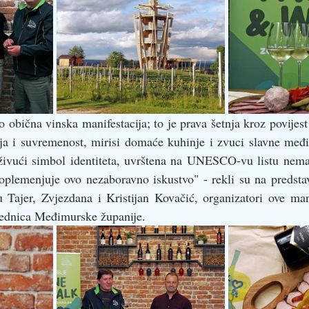
bična vinska manifestacija; to je prava šetnja kroz povijest
cija i suvremenost, mirisi domaće kuhinje i zvuci slavne međ
živući simbol identiteta, uvrštena na UNESCO-vu listu nemate
oplemenjuje ovo nezaboravno iskustvo" - rekli su na predstav
Tajer, Zvjezdana i Kristijan Kovačić, organizatori ove manif
jednica Međimurske županije.  