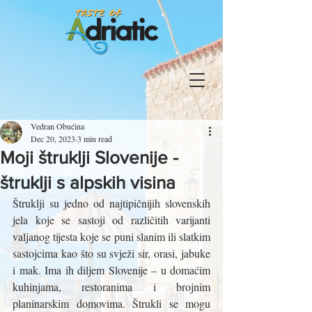
Vedran Obućina
Dec 20, 2023
3 min read
Moji štruklji Slovenije -
štruklji s alpskih visina
Štruklji su jedno od najtipičnijih slovenskih 
jela koje se sastoji od različitih varijanti 
valjanog tijesta koje se puni slanim ili slatkim 
sastojcima kao što su svježi sir, orasi, jabuke 
i mak. Ima ih diljem Slovenije – u domaćim 
kuhinjama, restoranima i brojnim 
planinarskim domovima. Štrukli se mogu 