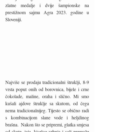
zlatne medalje i dvije šampionske na 
prestižnom sajmu Agra 2023. godine u 
Sloveniji.
Najviše se prodaju tradicionalni štruklji, 8-9 
vrsta poput onih od borovnica, bijele i crne 
čokolade, maline, oraha i slično. Mi smo 
kušali ajdove štruklje sa skutom, od čega 
nema tradicionalnijeg. Tijesto se obično radi 
s kombinacijom slane vode i heljdinog 
brašna.  Nakon što se pripremi, glatka smjesa 
od skute, jaja, kiselog vrhnja i soli premaže 