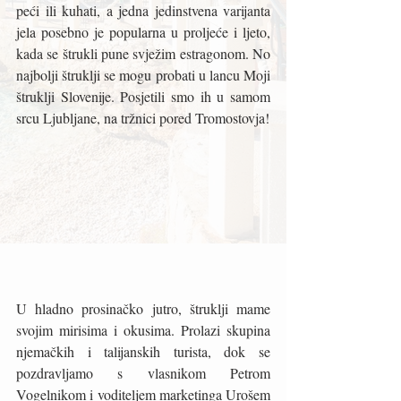
peći ili kuhati, a jedna jedinstvena varijanta 
jela posebno je popularna u proljeće i ljeto, 
kada se štrukli pune svježim estragonom. No 
najbolji štruklji se mogu probati u lancu Moji 
štruklji Slovenije. Posjetili smo ih u samom 
srcu Ljubljane, na tržnici pored Tromostovja! 
U hladno prosinačko jutro, štruklji mame 
svojim mirisima i okusima. Prolazi skupina 
njemačkih i talijanskih turista, dok se 
pozdravljamo s vlasnikom Petrom 
Vogelnikom i voditeljem marketinga Urošem 