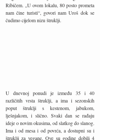
Ribičem. „U ovom lokalu, 80 posto prometa 
nam čine turisti“, govori nam Uroš dok se 
čudimo cijelom nizu štruklji. 
U dnevnoj ponudi je između 35 i 40 
različitih vrsta štruklji, a ima i sezonskih 
poput štruklji s kestenom, jabukom, 
lješnjakom, i slično. Svaki dan se rađaju 
ideje o novim okusima, od slatkog do slanog. 
Ima i od mesa i od povrća, a dostupni su i 
štruklji za vegane. Ove su godine dobili 4 