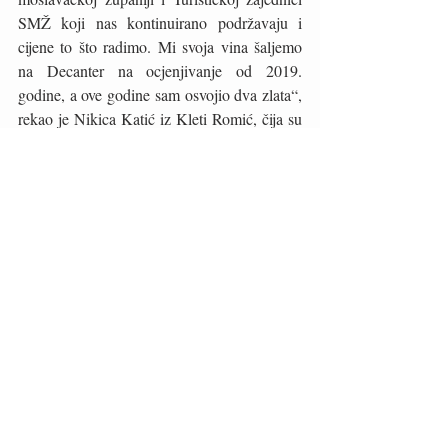
SMŽ koji nas kontinuirano podržavaju i 
cijene to što radimo. Mi svoja vina šaljemo 
na Decanter na ocjenjivanje od 2019. 
godine, a ove godine sam osvojio dva zlata“, 
rekao je Nikica Katić iz Kleti Romić, čija su 
vina „Ovnek“ i „Dragonada Crna“ 
nagrađena zlatnim medaljama.
Vino
Moslavina
Decanter
Recent Posts
See All