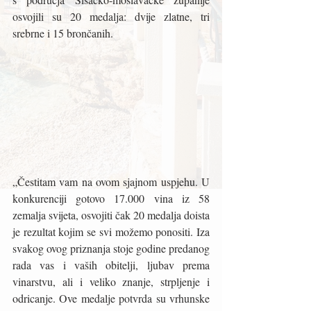
osvojili su 20 medalja: dvije zlatne, tri 
srebrne i 15 brončanih.
„Čestitam vam na ovom sjajnom uspjehu. U 
konkurenciji gotovo 17.000 vina iz 58 
zemalja svijeta, osvojiti čak 20 medalja doista 
je rezultat kojim se svi možemo ponositi. Iza 
svakog ovog priznanja stoje godine predanog 
rada vas i vaših obitelji, ljubav prema 
vinarstvu, ali i veliko znanje, strpljenje i 
odricanje. Ove medalje potvrda su vrhunske 