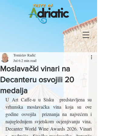
Tomislav Radić
Jul 6
2 min read
Moslavački vinari na
Decanteru osvojili 20
medalja
U Art Caffe-u u Sisku  predstavljena su 
vrhunska moslavačka vina koja su ove 
godine osvojila  priznanja na najvećem i 
najuglednijem svjetskom ocjenjivanju vina, 
Decanter World Wine Awards 2026. Vinari 
s područja Sisačko-moslavačke županije 