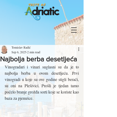
Tomislav Radić
Sep 6, 2025
2 min read
Najbolja berba desetljeća
Vinogradari i vinari suglasni su da je to 
najbolja berba u ovom desetljeću. Prvi 
vinogradi u koje su ove godine stigli berači, 
su oni na Plešivici. Prošli je tjedan tamo 
počelo branje grožđa sorti koje se koriste kao 
baza za pjenušce.