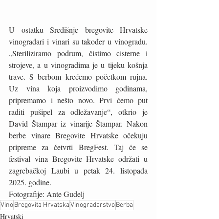
U ostatku Središnje bregovite Hrvatske 
vinogradari i vinari su također u vinogradu. 
„Steriliziramo podrum, čistimo cisterne i 
strojeve, a u vinogradima je u tijeku košnja 
trave. S berbom krećemo početkom rujna. 
Uz vina koja proizvodimo godinama, 
pripremamo i nešto novo. Prvi ćemo put 
raditi pušipel za odležavanje“, otkrio je 
David Štampar iz vinarije Štampar. Nakon 
berbe vinare Bregovite Hrvatske očekuju 
pripreme za četvrti BregFest. Taj će se 
festival vina Bregovite Hrvatske održati u 
zagrebačkoj Laubi u petak 24. listopada 
2025. godine.
Fotografije: Ante Gudelj
Vino
Bregovita Hrvatska
Vinogradarstvo
Berba
Hrvatski