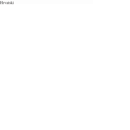
Hrvatski
Vino
Recent Posts
See All