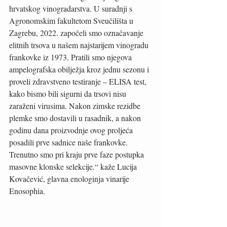
hrvatskog vinogradarstva. U suradnji s 
Agronomskim fakultetom Sveučilišta u 
Zagrebu, 2022. započeli smo označavanje 
elitnih trsova u našem najstarijem vinogradu 
frankovke iz 1973. Pratili smo njegova 
ampelografska obilježja kroz jednu sezonu i 
proveli zdravstveno testiranje – ELISA test, 
kako bismo bili sigurni da trsovi nisu 
zaraženi virusima. Nakon zimske rezidbe 
plemke smo dostavili u rasadnik, a nakon 
godinu dana proizvodnje ovog proljeća 
posadili prve sadnice naše frankovke. 
Trenutno smo pri kraju prve faze postupka 
masovne klonske selekcije.“ kaže Lucija 
Kovačević, glavna enologinja vinarije 
Enosophia. 