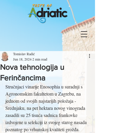
Tomislav Radić
Jun 18, 2024
2 min read
Nova tehnologija u
Ferinčancima
Stručnjaci vinarije Enosophia u suradnji s 
Agronomskim fakultetom u Zagrebu, na 
jednom od svojih najstarijih položaja - 
Srednjaku, na pet hektara novog vinograda 
zasadili su 25 tisuća sadnica frankovke 
izdvojene u selekciji iz svojeg starog nasada 
poznatog po vrhunskoj kvaliteti grožđa. 