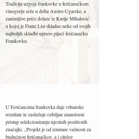
Tradicija uzgoja frankovke u feričanačkom 
vinogorju seže u doba Austro-Ugarske, a 
zanimljive priče dolaze iz Kurije Mihalović 
u kojoj je Franz List skladao neke od svojih 
najboljih skladbi upravo pijući feričanačku 
Frankovku. 
U Feričancima frankovka daje vrhunske 
rezultate te zaslužuje ozbiljan znanstveni 
pristup selekcioniranju njezinih pozitivnih 
značajki. „Projekt je od iznimne važnosti za 
budućnost feričanačkog, a i cijelog 