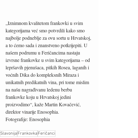
„Iznimnom kvalitetom frankovki u svim 
kategorijama već smo potvrdili kako smo 
najbolje podneblje za ovu sortu u Hrvatskoj, 
a to ćemo sada i znanstveno potkrijepiti. U  
našem podrumu u Feričancima nastaju 
izvrsne frankovke u svim kategorijama – od 
lepršavih pjenušaca, pitkih Rosea, laganih i 
voćnih Dika do kompleksnih Miraza i 
unikatnih predikatnih vina, pri tome mislim 
na našu nagrađivanu ledenu berbu 
frankovke koju u Hrvatskoj jedini 
proizvodimo“, kaže Martin Kovačević, 
direktor vinarije Enosophia. 
Fotografije: Enosophia 
Slavonija
Frankovka
Feričanci