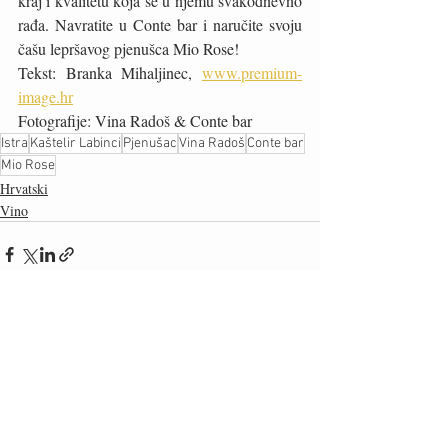
kraj i kvalitetu koja se u njemu svakodnevno 
rađa. Navratite u Conte bar i naručite svoju 
čašu lepršavog pjenušca Mio Rose!
Tekst: Branka Mihaljinec, 
www.premium-
image.hr
Fotografije: Vina Radoš & Conte bar
Istra
Kaštelir Labinci
Pjenušac
Vina Radoš
Conte bar
Mio Rose
Hrvatski
Vino
Recent Posts
See All