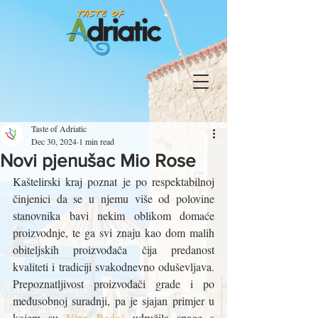
Taste of Adriatic
Dec 30, 2024
1 min read
Novi pjenušac Mio Rose
Kaštelirski kraj poznat je po respektabilnoj 
činjenici da se u njemu više od polovine 
stanovnika bavi nekim oblikom domaće 
proizvodnje, te ga svi znaju kao dom malih 
obiteljskih proizvođača čija predanost 
kvaliteti i tradiciji svakodnevno oduševljava. 
Prepoznatljivost proizvođači grade i po 
međusobnoj suradnji, pa je sjajan primjer u 
kojem su 
Vina Radoš
 udružila snage s 