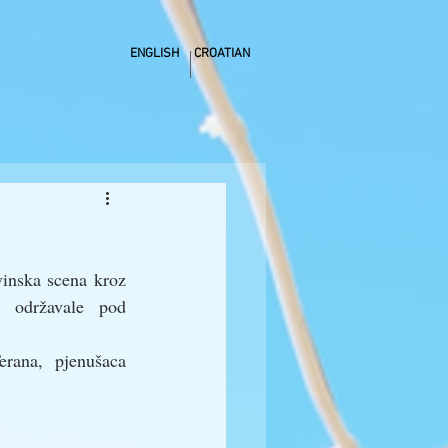
ENGLISH
CROATIAN
inska scena kroz 
  održavale   pod 
ana, pjenušaca 