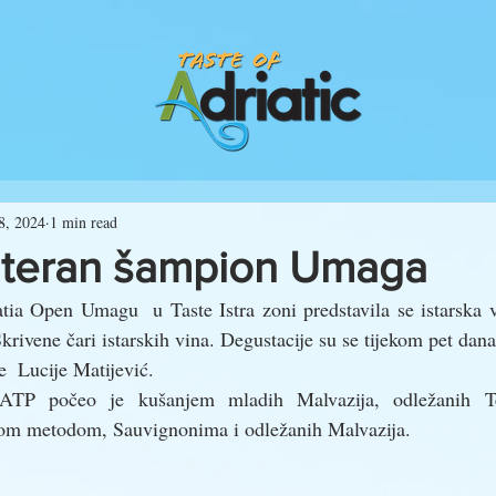
8, 2024
1 min read
 teran šampion Umaga
ia Open Umagu  u Taste Istra zoni predstavila se istarska v
ivene čari istarskih vina. Degustacije su se tijekom pet dana 
  Lucije Matijević. 
ATP počeo je kušanjem mladih Malvazija, odležanih Ter
nom metodom, Sauvignonima i odležanih Malvazija. 