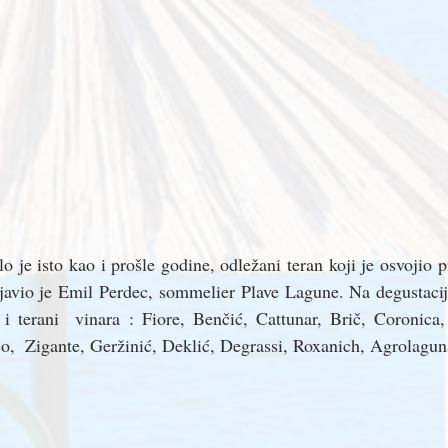
o je isto kao i prošle godine, odležani teran koji je osvojio 
zjavio je Emil Perdec, sommelier Plave Lagune. Na degustaci
 i terani  vinara : Fiore, Benčić, Cattunar, Brič, Coronica,
o,  Zigante, Geržinić, Deklić, Degrassi, Roxanich, Agrolaguna