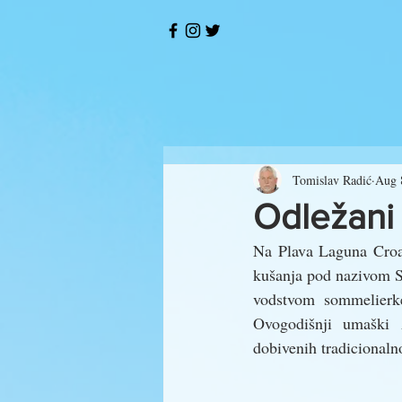
Tomislav Radić
Aug 
Odležani
Na Plava Laguna Croat
kušanja pod nazivom Skr
vodstvom  sommelierke
Ovogodišnji umaški 
dobivenih tradicional