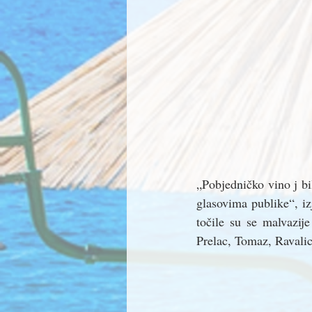
„Pobjedničko vino j bil
glasovima publike“, i
točile su se malvazije
Prelac, Tomaz, Ravalic