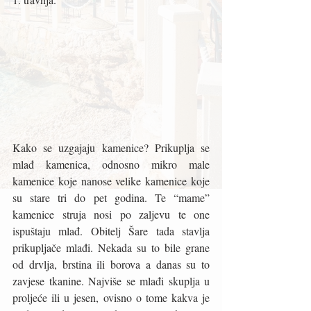
Kako se uzgajaju kamenice? Prikuplja se 
mlađ kamenica, odnosno mikro male 
kamenice koje nanose velike kamenice koje 
su stare tri do pet godina. Te “mame” 
kamenice struja nosi po zaljevu te one 
ispuštaju mlađ. Obitelj Šare tada stavlja 
prikupljače mlađi. Nekada su to bile grane 
od drvlja, brstina ili borova a danas su to 
zavjese tkanine. Najviše se mlađi skuplja u 
proljeće ili u jesen, ovisno o tome kakva je 