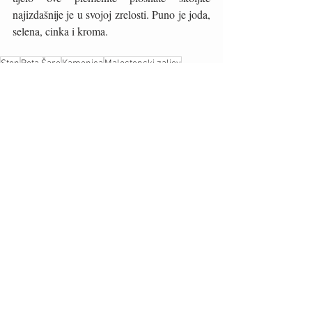
najizdašnije je u svojoj zrelosti. Puno je joda, 
selena, cinka i kroma.
Ston
Bota Šare
Kamenica
Malostonski zaljev
Hrvatski
Okusi
Recent Posts
See All