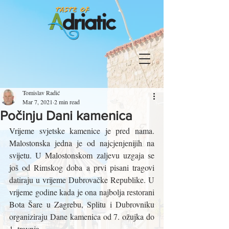
Tomislav Radić
Mar 7, 2021
2 min read
Počinju Dani kamenica
Vrijeme svjetske kamenice je pred nama. 
Malostonska jedna je od najcjenjenijih na 
svijetu. U Malostonskom zaljevu uzgaja se 
još od Rimskog doba a prvi pisani tragovi 
datiraju u vrijeme Dubrovačke Republike. U 
vrijeme godine kada je ona najbolja restorani 
Bota Šare u Zagrebu, Splitu i Dubrovniku 
organiziraju Dane kamenica od 7. ožujka do 
1. travnja.