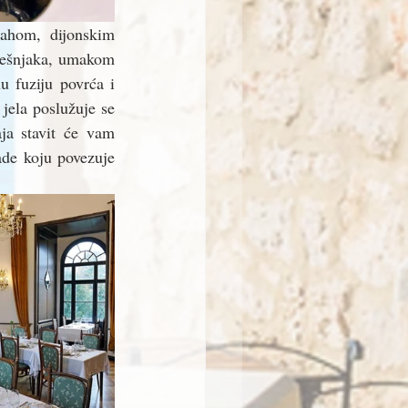
ahom, dijonskim 
ješnjaka, umakom 
 fuziju povrća i 
ela poslužuje se 
ja stavit će vam 
de koju povezuje 