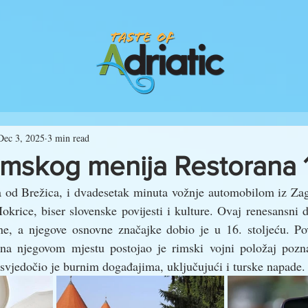
Dec 3, 2025
3 min read
imskog menija Restorana 
od Brežica, i dvadesetak minuta vožnje automobilom iz Zagr
krice﻿, biser slovenske povijesti i kulture. Ovaj renesansni d
e, a njegove osnovne značajke dobio je u 16. stoljeću. Pov
 na njegovom mjestu postojao je rimski vojni položaj poz
a svjedočio je burnim događajima, uključujući i turske napade.