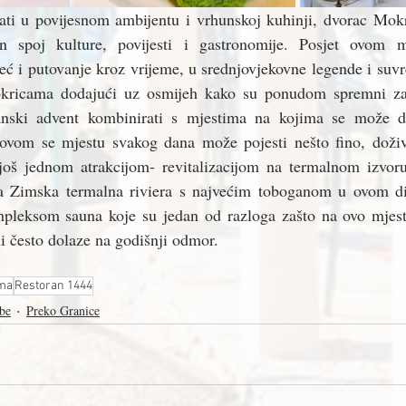
vati u povijesnom ambijentu i vrhunskoj kuhinji, dvorac Mokr
n spoj kulture, povijesti i gastronomije. Posjet ovom m
eć i putovanje kroz vrijeme, u srednjovjekovne legende i suv
kricama dodajući uz osmijeh kako su ponudom spremni za 
janski advent kombinirati s mjestima na kojima se može do
vom se mjestu svakog dana može pojesti nešto fino, doživjet
 još jednom atrakcijom- revitalizacijom na termalnom izvor
a Zimska termalna riviera s najvećim toboganom u ovom dij
mpleksom sauna koje su jedan od razloga zašto na ovo mjest
ni često dolaze na godišnji odmor.
ma
Restoran 1444
be
Preko Granice