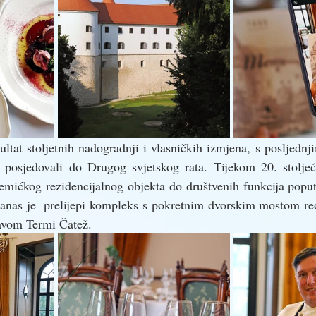
ultat stoljetnih nadogradnji i vlasničkih izmjena, s posljedn
posjedovali do Drugog svjetskog rata. Tijekom 20. stoljeć
lemićkog rezidencijalnog objekta do društvenih funkcija popu
 Danas je  prelijepi kompleks s pokretnim dvorskim mostom reo
ravom Termi Čatež.