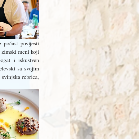
počast povijesti 
 zimski meni koji 
gat i iskustven 
levski sa svojim 
svinjska rebrica, 