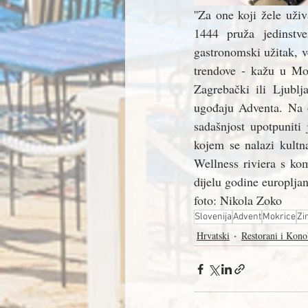
''Za one koji žele uži
1444 pruža jedinstve
gastronomski užitak, v
trendove - kažu u Mo
Zagrebački ili Ljubl
ugođaju Adventa. Na o
sadašnjost upotpuniti
kojem se nalazi kultn
Wellness riviera s ko
dijelu godine europlja
foto: Nikola Zoko
Slovenija
Advent
Mokrice
Zi
Hrvatski
Restorani i Kono