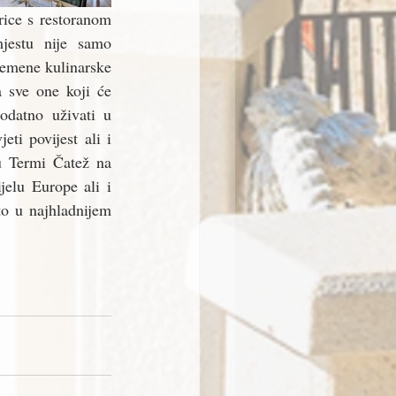
ice s restoranom 
jestu nije samo 
remene kulinarske 
sve one koji će 
datno uživati u 
i povijest ali i 
u Termi Čatež na 
elu Europe ali i 
o u najhladnijem 