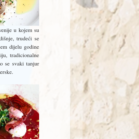
enije u kojem su 
šnje, trudeći se 
em dijelu godine 
u, tradicionalne 
 se svaki tanjur 
erske. 