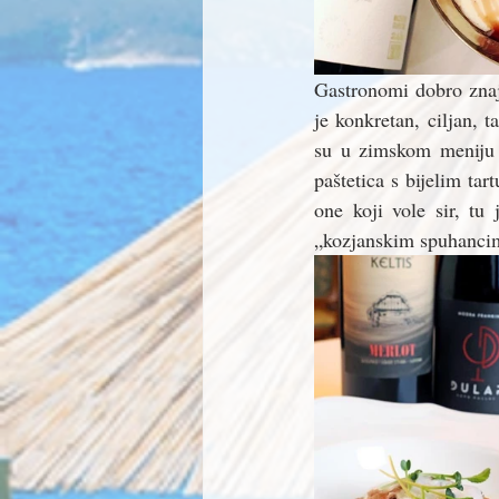
Gastronomi dobro znaj
je konkretan, ciljan, t
su u zimskom meniju n
paštetica s bijelim ta
one koji vole sir, tu
„kozjanskim spuhanci