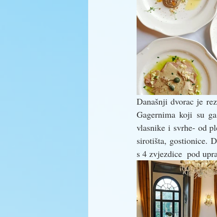
Današnji dvorac je rez
Gagernima koji su ga 
vlasnike i svrhe- od p
sirotišta, gostionice.
s 4 zvjezdice  pod up