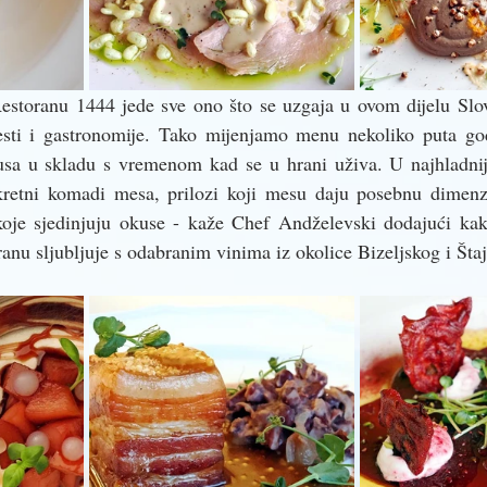
Restoranu 1444 jede sve ono što se uzgaja u ovom dijelu Slov
sti i gastronomije. Tako mijenjamo menu nekoliko puta godi
usa u skladu s vremenom kad se u hrani uživa. U najhladnij
retni komadi mesa, prilozi koji mesu daju posebnu dimenzij
 koje sjedinjuju okuse - kaže Chef Andželevski dodajući kako
anu sljubljuje s odabranim vinima iz okolice Bizeljskog i Štaj