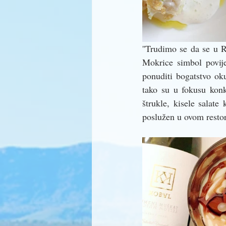
''Trudimo se da se u 
Mokrice simbol povije
ponuditi bogatstvo ok
tako su u fokusu konk
štrukle, kisele salate
poslužen u ovom restor