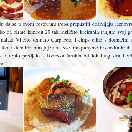
u da se u ovom restoranu treba prepustiti doživljaju raznovr
ako da birate između 20-tak različito kreiranih tanjura svoj ga
alazi Vitello tonnato Carpaccio i chips cikle s domaćim 
rtufom i dehidriranim jajetom- sve upotpunjeno hrskavim kruh
 je i toplo predjelo - Dvorska štrukla od lokalnog sira i vr
ma“. 