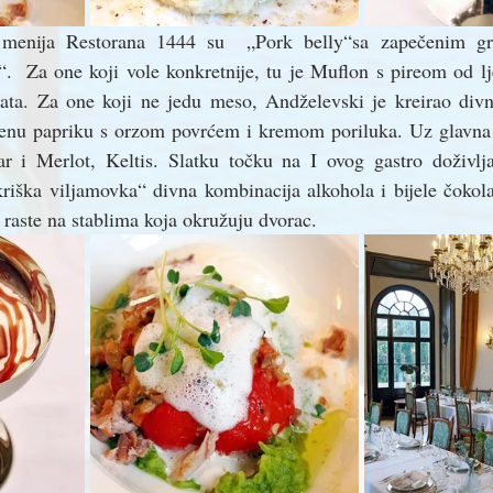
 menija Restorana 1444 su  „Pork belly“sa zapečenim gr
  Za one koji vole konkretnije, tu je Muflon s pireom od l
tata. Za one koji ne jedu meso, Andželevski je kreirao divnu
njenu papriku s orzom povrćem i kremom poriluka. Uz glavna j
r i Merlot, Keltis. Slatku točku na I ovog gastro doživlja
riška viljamovka“ divna kombinacija alkohola i bijele čokola
raste na stablima koja okružuju dvorac.