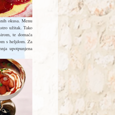
snih okusa. Menu 
stro užitak. Tako 
sirom, te domaća 
om s heljdom. Za 
hnja upotpunjena 