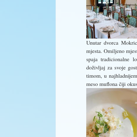
Unutar dvorca Mokrice
mjesta. Omiljeno mjest
spaja tradicionalne 
doživljaj za svoje go
timom, u najhladnijem 
meso muflona čiji okus