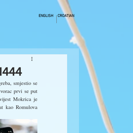
ENGLISH
CROATIAN
1444
eba, smjestio se 
vorac prvi se put 
ijest Mokrica je 
nat kao Romulova 