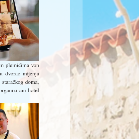
jim plemićima von 
a dvorac mijenja 
t staračkog doma, 
rganizirani hotel 