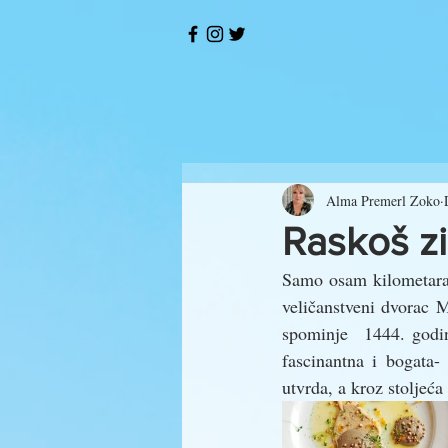
Alma Premerl Zoko
Raskoš z
Samo osam kilometara 
veličanstveni dvorac Mo
spominje  1444. godin
fascinantna i bogata-
utvrda﻿, a kroz stoljeć