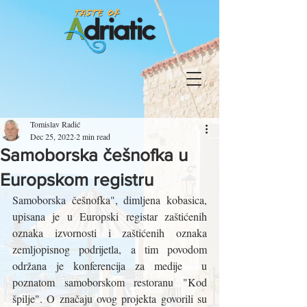
Tomislav Radić
Dec 25, 2022
2 min read
Samoborska češnofka u
Europskom registru
Samoborska češnofka", dimljena kobasica, 
upisana je u Europski registar zaštićenih 
oznaka izvornosti i zaštićenih oznaka 
zemljopisnog podrijetla, a tim povodom 
održana je konferencija za medije  u 
poznatom samoborskom restoranu "Kod 
špilje". O značaju ovog projekta govorili su 