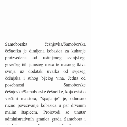
Samoborska češnjovka/Samoborska 
češnofka je dimljena kobasica za kuhanje 
proizvedena od usitnjenog svinjskog, 
goveđeg i/ili junećeg mesa te masnog tkiva 
svinja uz dodatak uvarka od svježeg 
češnjaka i suhog bijelog vina. Jedna od 
posebnosti Samoborske 
češnjovke/Samoborske češnofke, koja ovisi o 
vještini majstora, "špajlanje" je, odnosno 
ručno povezivanje kobasica u par drvenim 
malim štapićem. Proizvodi se unutar 
administrativnih granica grada Samobora i 
okolnih naselja smještenih u 