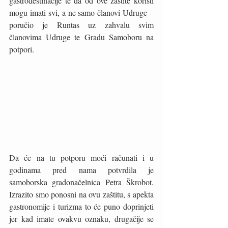
gastrodestinacije te da od ove zaštite koristi 
mogu imati svi, a ne samo članovi Udruge – 
poručio je Runtas uz zahvalu svim 
članovima Udruge te Gradu Samoboru na 
potpori.
Da će na tu potporu moći računati i u 
godinama pred nama potvrdila je 
samoborska gradonačelnica Petra Škrobot. 
Izrazito smo ponosni na ovu zaštitu, s apekta 
gastronomije i turizma to će puno doprinjeti 
jer kad imate ovakvu oznaku, drugačije se 