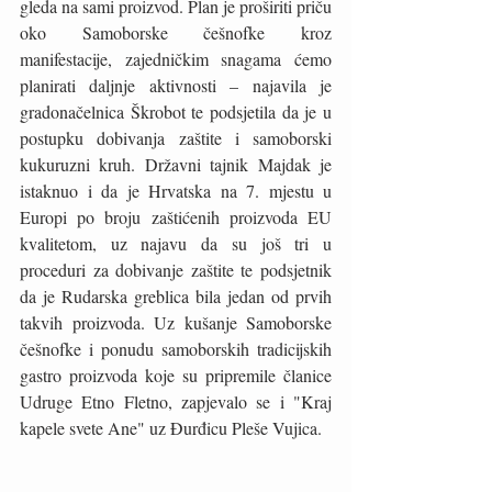
gleda na sami proizvod. Plan je proširiti priču 
oko Samoborske češnofke kroz 
manifestacije, zajedničkim snagama ćemo 
planirati daljnje aktivnosti – najavila je 
gradonačelnica Škrobot te podsjetila da je u 
postupku dobivanja zaštite i samoborski 
kukuruzni kruh. Državni tajnik Majdak je 
istaknuo i da je Hrvatska na 7. mjestu u 
Europi po broju zaštićenih proizvoda EU 
kvalitetom, uz najavu da su još tri u 
proceduri za dobivanje zaštite te podsjetnik 
da je Rudarska greblica bila jedan od prvih 
takvih proizvoda. Uz kušanje Samoborske 
češnofke i ponudu samoborskih tradicijskih 
gastro proizvoda koje su pripremile članice 
Udruge Etno Fletno, zapjevalo se i "Kraj 
kapele svete Ane" uz Đurđicu Pleše Vujica.