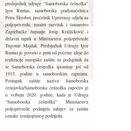
predsjednik udruge "Samoborska češnofka" 
Igor Runtas, samoborska gradonačelnica 
Petra Škrobot, pročelnik Upravnog odjela za 
poljoprivredu, ruralni razvitak i šumarstvo 
Zagrebačke županije Josip Kraljičković i 
državni tajnik u Ministarstvu poljoprivrede 
Tugomir Majdak. Predsjednik Udruge Igor 
Runtas je govorio o putu od početne ideje do 
realizacije europske zaštite uz podsjetnik da 
se Samoborska češnofka spominje još od 
1915. godine u samoborskim zapisima. 
Postupak zaštite naziva Samoborska 
češnjovka/Samoborska češnofka započeo je 
u svibnju 2020. godine, kada je Udruga 
“Samoborska češnofka” Ministarstvu 
poljoprivrede podnijela zahtjev za zaštitu 
oznake zemljopisnog podrijetla.