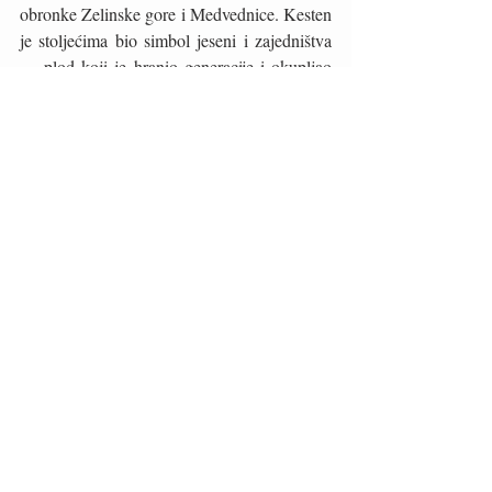
obronke Zelinske gore i Medvednice. Kesten 
je stoljećima bio simbol jeseni i zajedništva 
— plod koji je hranio generacije i okupljao 
obitelji uz topli žar pečenih plodova. U 
narodu se prenosilo znanje o branju, čuvanju 
i pripremi kestena, pa je s vremenom postao i 
sastavni dio lokalnih običaja i slavlja. 
Zelinska kestenijada, koja se danas ističe kao 
jedna od najpoznatijih jesenskih manifestacija 
kontinentalne Hrvatske, upravo iz te tradicije 
crpi svoju autentičnost i toplinu.
Sveti Ivan Zelina
Kestenijada
Recent Posts
See All