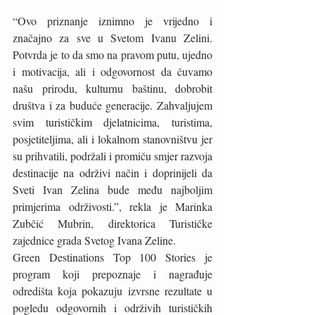
“Ovo priznanje iznimno je vrijedno i 
značajno za sve u Svetom Ivanu Zelini. 
Potvrda je to da smo na pravom putu, ujedno 
i motivacija, ali i odgovornost da čuvamo 
našu prirodu, kulturnu baštinu, dobrobit 
društva i za buduće generacije. Zahvaljujem 
svim turističkim djelatnicima, turistima, 
posjetiteljima, ali i lokalnom stanovništvu jer 
su prihvatili, podržali i promiču smjer razvoja 
destinacije na održivi način i doprinijeli da 
Sveti Ivan Zelina bude među najboljim 
primjerima održivosti.”, rekla je Marinka 
Zubčić Mubrin, direktorica Turističke 
zajednice grada Svetog Ivana Zeline.
Green Destinations Top 100 Stories je 
program koji prepoznaje i nagrađuje 
odredišta koja pokazuju izvrsne rezultate u 
pogledu odgovornih i održivih turističkih 