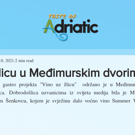
10, 2021
2 min read
žlicu u Međimurskim dvori
o gastro projekta "Vino uz žlicu"  održano je u Međimu
a. Dobrodošlica uzvanicima iz svijeta medija bila je Mu
em Šenkovcu, kojem je svježinu dalo voćno vino Summer W