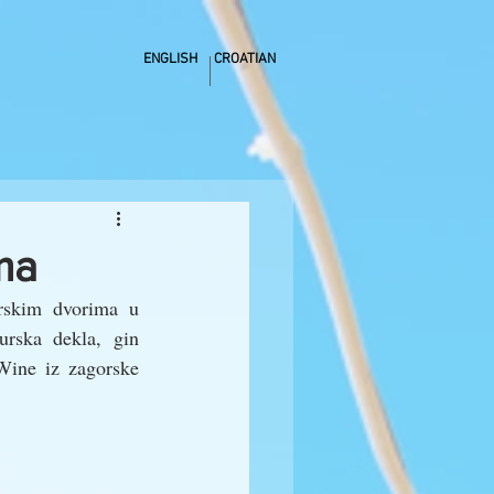
ENGLISH
CROATIAN
ma
rskim dvorima u 
rska dekla, gin 
ine iz zagorske 