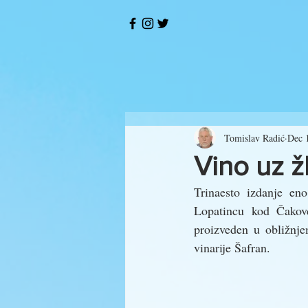
Tomislav Radić
Dec 
Vino uz 
Trinaesto izdanje en
Lopatincu kod Čakovc
proizveden u obližnj
vinarije Šafran.