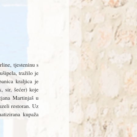
line, tjesteninu s 
ipela, tražilo je 
nica kraljica je 
sir, šećer) koje 
jana Martinjaš u 
eli restoran. Uz 
tizirana kupaža 