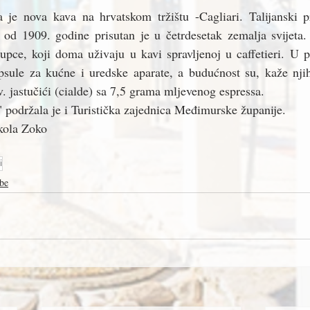
a je nova kava na hrvatskom tržištu -Cagliari. Talijanski p
m od 1909. godine prisutan je u četrdesetak zemalja svijeta.
ljupce, koji doma uživaju u kavi spravljenoj u caffetieri. U p
psule za kućne i uredske aparate, a budućnost su, kaže njih
. jastučići (cialde) sa 7,5 grama mljevenog espressa.
" podržala je i Turistička zajednica Međimurske županije.
kola Zoko
i
be