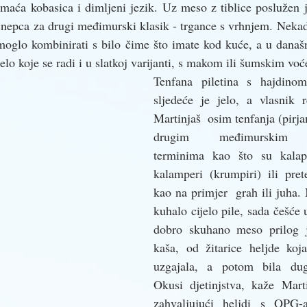
maća kobasica i dimljeni jezik. Uz meso z tiblice poslužen j
 nepca za drugi međimurski klasik - trgance s vrhnjem. Nekad 
 moglo kombinirati s bilo čime što imate kod kuće, a u današnj
elo koje se radi i u slatkoj varijanti, s makom ili šumskim vo
Tenfana piletina s hajdino
sljedeće je jelo, a vlasnik r
Martinjaš  osim tenfanja (pirjan
drugim međimurskim ga
terminima kao što su kalapaj
kalamperi (krumpiri) ili pret
kao na primjer  grah ili juha.
kuhalo cijelo pile, sada češće
dobro skuhano meso prilog je
kaša, od žitarice heljde koj
uzgajala, a potom bila dugo
Okusi djetinjstva, kaže Marti
zahvaljujući heljdi s OPG-a