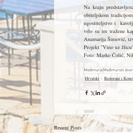
Na kraju predstavljen
obiteljskom tradicijo
ugostiteljstvo i  kavo
vrlo su im tražene ka
Anamarija Šimović, tzv
Projekt "Vino uz žlicu
Foto: Marko Čolić, Ni
Međimurje
Međimurski dvor
Hrvatski
Restorani i Kono
Recent Posts