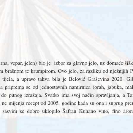
rna, vepar, jelen) bio je  izbor za glavno jelo, uz domaće šiškr
 brašnom te krumpirom. Ovo jelo, za razliku od nježnijih Puš
 tijela, a upravo takva bila je Belović Graševina 2020. Giba
a priprema se od jednostavnih namirnica (orah, jabuka, mak, 
 do punog izražaja. Svatko ima svoj način spravljanja, a Tat
e mijenja recept od 2005. godine kada su ona i suprug preuz
 sasvim se dobro uklopilo Šafran Kuhano vino, fino aroma