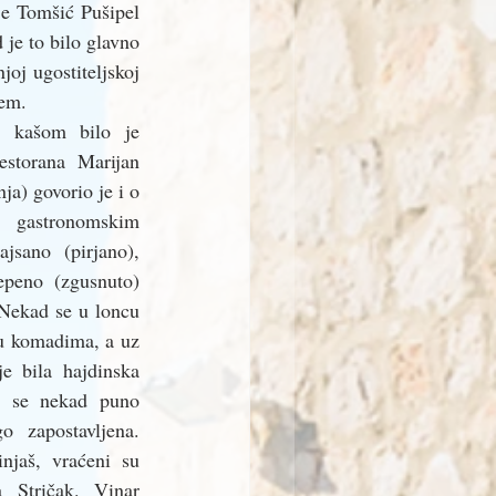
e Tomšić Pušipel 
je to bilo glavno 
oj ugostiteljskoj 
ćem.
m kašom bilo je 
estorana Marijan 
ja) govorio je i o 
stronomskim 
sano (pirjano), 
epeno (zgusnuto) 
 Nekad se u loncu 
 u komadima, a uz 
 bila hajdinska 
a se nekad puno 
 zapostavljena. 
njaš, vraćeni su 
 Stričak. Vinar 