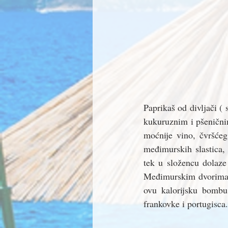
Paprikaš od divljači ( s
kukuruznim i pšeničnim
moćnije vino, čvršćeg
međimurskih slastica, 
tek u složencu dolaze
Međimurskim dvorima n
ovu kalorijsku bombu
frankovke i portugisca.