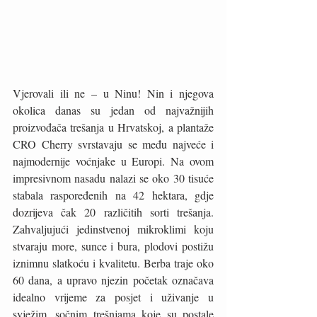
Vjerovali ili ne – u Ninu! Nin i njegova 
okolica danas su jedan od najvažnijih 
proizvođača trešanja u Hrvatskoj, a plantaže 
CRO Cherry svrstavaju se među najveće i 
najmodernije voćnjake u Europi. Na ovom 
impresivnom nasadu nalazi se oko 30 tisuće 
stabala raspoređenih na 42 hektara, gdje 
dozrijeva čak 20 različitih sorti trešanja. 
Zahvaljujući jedinstvenoj mikroklimi koju 
stvaraju more, sunce i bura, plodovi postižu 
iznimnu slatkoću i kvalitetu. Berba traje oko 
60 dana, a upravo njezin početak označava 
idealno vrijeme za posjet i uživanje u 
svježim, sočnim trešnjama koje su postale 