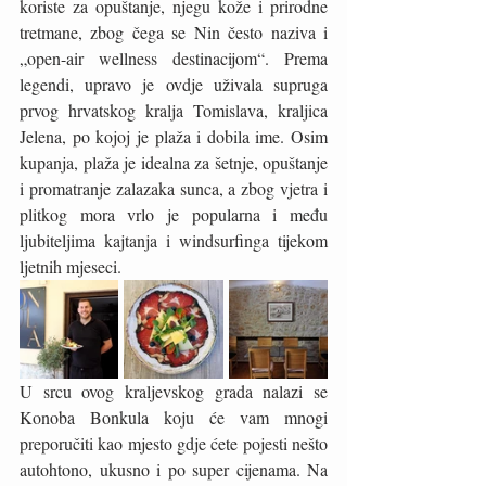
koriste za opuštanje, njegu kože i prirodne 
tretmane, zbog čega se Nin često naziva i 
„open-air wellness destinacijom“. Prema 
legendi, upravo je ovdje uživala supruga 
prvog hrvatskog kralja Tomislava, kraljica 
Jelena, po kojoj je plaža i dobila ime. Osim 
kupanja, plaža je idealna za šetnje, opuštanje 
i promatranje zalazaka sunca, a zbog vjetra i 
plitkog mora vrlo je popularna i među 
ljubiteljima kajtanja i windsurfinga tijekom 
ljetnih mjeseci.
U srcu ovog kraljevskog grada nalazi se 
Konoba Bonkula koju će vam mnogi 
preporučiti kao mjesto gdje ćete pojesti nešto 
autohtono, ukusno i po super cijenama. Na 