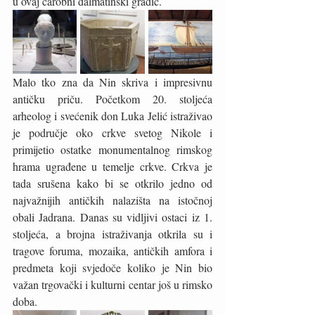
u ovaj čarobni dalmatinski gradić. 
Malo tko zna da Nin skriva i impresivnu 
antičku priču. Početkom 20. stoljeća 
arheolog i svećenik don Luka Jelić istraživao 
je područje oko crkve svetog Nikole i 
primijetio ostatke monumentalnog rimskog 
hrama ugrađene u temelje crkve. Crkva je 
tada srušena kako bi se otkrilo jedno od 
najvažnijih antičkih nalazišta na istočnoj 
obali Jadrana. Danas su vidljivi ostaci iz 1. 
stoljeća, a brojna istraživanja otkrila su i 
tragove foruma, mozaika, antičkih amfora i 
predmeta koji svjedoče koliko je Nin bio 
važan trgovački i kulturni centar još u rimsko 
doba. 