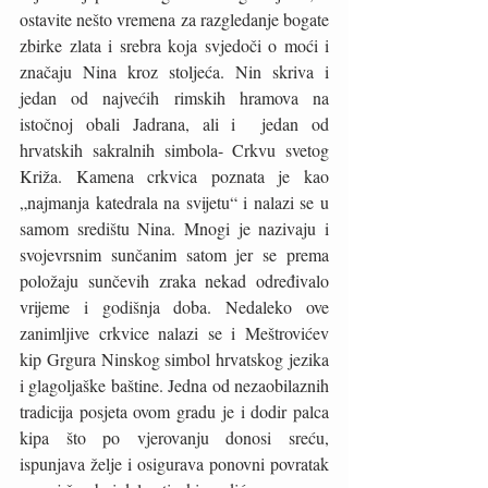
ostavite nešto vremena za razgledanje bogate 
zbirke zlata i srebra koja svjedoči o moći i 
značaju Nina kroz stoljeća. Nin skriva i 
jedan od najvećih rimskih hramova na 
istočnoj obali Jadrana, ali i  jedan od  
hrvatskih sakralnih simbola- Crkvu svetog 
Križa. Kamena crkvica poznata je kao 
„najmanja katedrala na svijetu“ i nalazi se u 
samom središtu Nina. Mnogi je nazivaju i 
svojevrsnim sunčanim satom jer se prema 
položaju sunčevih zraka nekad određivalo 
vrijeme i godišnja doba. Nedaleko ove 
zanimljive crkvice nalazi se i Meštrovićev 
kip Grgura Ninskog simbol hrvatskog jezika 
i glagoljaške baštine. Jedna od nezaobilaznih 
tradicija posjeta ovom gradu je i dodir palca 
kipa što po vjerovanju donosi sreću, 
ispunjava želje i osigurava ponovni povratak 