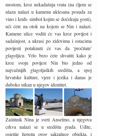
mostom, kroz nekadašnja vrata (na čijem se 
ulazu nalazi u kamenu uklesana posuda za 
vino i kruh- simbol kojim se dočekuju gosti), 
uči ćete na otok na kojem se Nin i nalazi.  
Kamene ulice voditi će vas kroz povijest i 
sadašnjost, a ukrasi po zidovima i ostacima 
povijesti potaknuti će vas da 'pročitate' 
glagoljicu. Vrlo brzo ćete shvatiti kako je 
kroz svoju povijest Nin bio jedno od 
najvažnijih glagoljaških središta, a spoj 
hrvatske kulture, vjere i jezika i danas je 
duboko utkan u njegov identitet. 
Zaštitnik Nina je sveti Anselmo, a njegova 
crkva nalazi se u središtu grada. Uđite, 
osjetite ljepotu ovog sakralnog objekta, i 