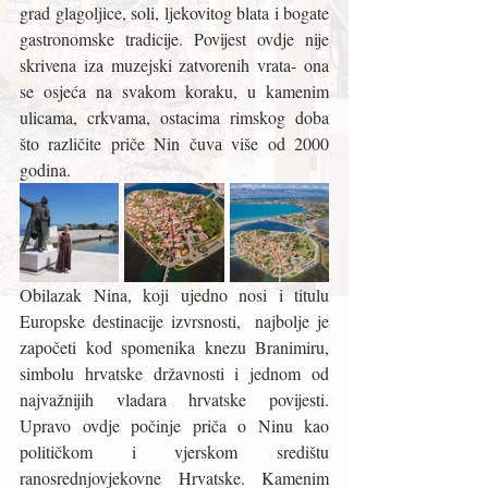
grad glagoljice, soli, ljekovitog blata i bogate 
gastronomske tradicije. Povijest ovdje nije 
skrivena iza muzejski zatvorenih vrata- ona 
se osjeća na svakom koraku, u kamenim 
ulicama, crkvama, ostacima rimskog doba 
što različite priče Nin čuvа više od 2000 
godina.
Obilazak Nina, koji ujedno nosi i titulu 
Europske destinacije izvrsnosti,  najbolje je 
započeti kod spomenika knezu Branimiru, 
simbolu hrvatske državnosti i jednom od 
najvažnijih vladara hrvatske povijesti. 
Upravo ovdje počinje priča o Ninu kao 
političkom i vjerskom središtu 
ranosrednjovjekovne Hrvatske. Kamenim 