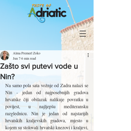
Alma Premerl Zoko
Jun 7
6 min read
Zašto svi putevi vode u
Nin?
Na samo pola sata vožnje od Zadra nalazi se 
Nin - jedan od najposebnijih gradova 
hrvatske čiji obilazak nalikuje povratku u 
povijest, u najljepšu mediteransku 
razglednicu. Nin je jedan od najstarijih 
hrvatskih kraljevskih gradova, mjesto u 
kojem su stolovali hrvatski knezovi i kraljevi, 