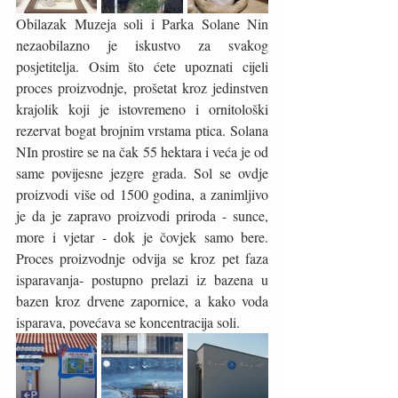
Obilazak Muzeja soli i Parka Solane Nin 
nezaobilazno je iskustvo za svakog 
posjetitelja. Osim što ćete upoznati cijeli 
proces proizvodnje, prošetat kroz jedinstven 
krajolik koji je istovremeno i ornitološki 
rezervat bogat brojnim vrstama ptica. Solana 
NIn prostire se na čak 55 hektara i veća je od 
same povijesne jezgre grada. Sol se ovdje 
proizvodi više od 1500 godina, a zanimljivo 
je da je zapravo proizvodi priroda - sunce, 
more i vjetar - dok je čovjek samo bere. 
Proces proizvodnje odvija se kroz pet faza 
isparavanja- postupno prelazi iz bazena u 
bazen kroz drvene zapornice, a kako voda 
isparava, povećava se koncentracija soli. 