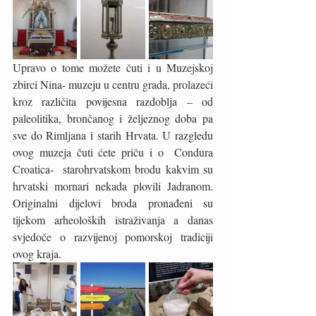
Upravo o tome možete čuti i u Muzejskoj 
zbirci Nina- muzeju u centru grada, prolazeći 
kroz različita povijesna razdoblja – od 
paleolitika, brončanog i željeznog doba pa 
sve do Rimljana i starih Hrvata. U razgledu 
ovog muzeja čuti ćete priču i o  Condura 
Croatica-  starohrvatskom brodu kakvim su 
hrvatski mornari nekada plovili Jadranom. 
Originalni dijelovi broda pronađeni su 
tijekom arheoloških istraživanja a danas 
svjedoče o razvijenoj pomorskoj tradiciji 
ovog kraja. 