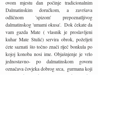
ovom mjestu dan počinje tradicionalnim 
Dalmatinskim doručkom, a završava 
odličnom 'spizom' prepoznatljivog 
dalmatinskog 'umami okusa'.  Dok čekate da 
vam gazda Mate ( vlasnik je proslavljeni 
kuhar Mate Stulić) servira obrok, poželjeti 
ćete saznati što točno znači riječ bonkula po 
kojoj konoba nosi ime. Objašnjenje je vrlo 
jednostavno- po dalmatinskom govoru 
označava čovjeka dobrog srca,  gurmana koji 
uživa u hrani, društvu i životu bez žurbe. 
Čim ste na ovom mjestu shvatiti ćete da ste 
bonkul upravo vi, što uz odličnu hranu daje 
posebnu dimenziju doživljaju reinterpretacije 
dalmatinske kuhinje na suvremen način. Na 
jelovniku ove konobe posebno mjesto 
zauzima i Ninski šokol, autohtona delicija 
koja se priprema od svinjskog vrata, 
mariniranog u soli, crnom vinu i začinima, 