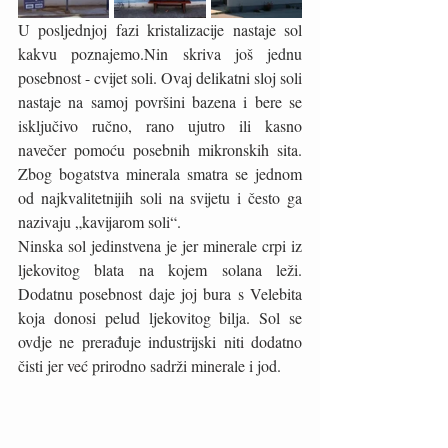
U posljednjoj fazi kristalizacije nastaje sol 
kakvu poznajemo.Nin skriva još jednu 
posebnost - cvijet soli. Ovaj delikatni sloj soli 
nastaje na samoj površini bazena i bere se 
isključivo ručno, rano ujutro ili kasno 
navečer pomoću posebnih mikronskih sita. 
Zbog bogatstva minerala smatra se jednom 
od najkvalitetnijih soli na svijetu i često ga 
nazivaju „kavijarom soli“.
Ninska sol jedinstvena je jer minerale crpi iz 
ljekovitog blata na kojem solana leži. 
Dodatnu posebnost daje joj bura s Velebita 
koja donosi pelud ljekovitog bilja. Sol se 
ovdje ne prerađuje industrijski niti dodatno 
čisti jer već prirodno sadrži minerale i jod.