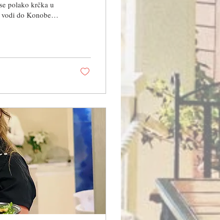
 se polako krčka u
je vodi do Konobe
 restorani na jugu
oba Baća svoja vrata
tolovima susreću