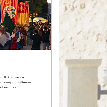
m
o 10. kolovoza u
stronomijom, kulturom
od susreta s
ijaliteta i uživanja
i događaj prvoga
čkih Frankopana,