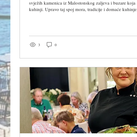
svježih kamenica iz Malostonskog zaljeva i buzare koja
kuhinji. Upravo taj spoj mora, tradicije i domaće kuhin
Baća, jednog od najstarijih restorana u Stonu. Dok brojni
Dalmacije rade isključivo tijekom turističke sezone, Kon
drži otvorenima tijekom cijele godine. Zato se za istim s
domaći ljudi, ribari, vinari i putnici koji Ston...
3
0