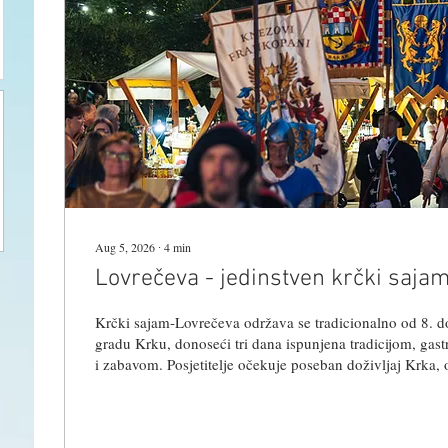
Aug 5, 2026
∙
4
min
Lovrečeva - jedinstven krčki saja
Krčki sajam-Lovrečeva održava se tradicionalno od 8. d
gradu Krku, donoseći tri dana ispunjena tradicijom, ga
i zabavom. Posjetitelje očekuje poseban doživljaj Krka, 
Knezovima krčkim Frankopanima do kušanja lokalnih spec
u glazbenom programu pod zvjezdanim nebom. Središnj
dana bit će velika srednjovjekovna povorka Knezova Kr