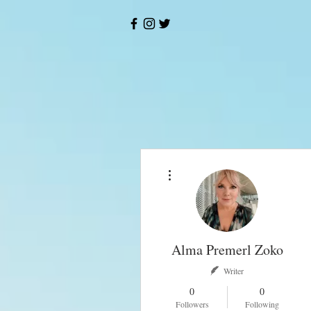
More actions
Alma Premerl Zoko
Writer
0
0
Followers
Following