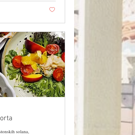
i prema...
orta
stonskih solana,