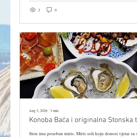
koja u subotu, 8. kolovoza u 20:30, prolazi gradom i vod
2
0
Aug 3, 2026
∙
3
min
Konoba Baća i originalna Stonska t
Ston ima poseban miris. Miris soli koju donosi vjetar sa 