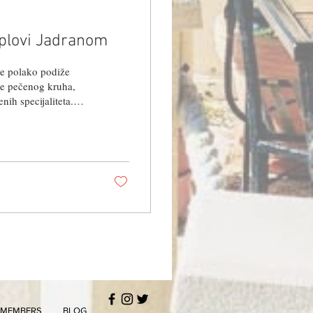
 plovi Jadranom
ce polako podiže
eže pečenog kruha,
nih specijaliteta.
lagano pečene ribe,
emperaturi i deserata
 slastičarnice. Na
MEMBERS
BLOG