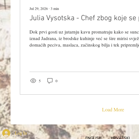
Jul 29, 2026
∙
3
min
Julia Vysotska - Chef zbog koje se
Dok prvi gosti uz jutarnju kavu promatraju kako se sun
iznad Jadrana, iz brodske kuhinje već se šire mirisi svj
domaćih peciva, maslaca, začinskog bilja i tek pripremlje
Nekoliko sati kasnije iste će te mirise zamijeniti aroma 
bogatih umaka, mesa koje se satima priprema na niskoj t
koji izgledaju kao da su upravo stigli iz vitrine vrhunske
luksuznim kružnim putovanjima gastronomija...
5
0
Load More
Log In
ENGLISH
HRVATSKI