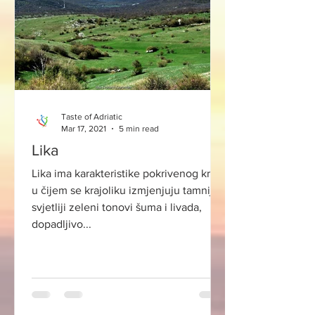
se vjeruje da je prva solarna
zvjezdarnica u Hrvatskoj, jer je ulaz
usmjeren prema zimskom so
Taste of Adriatic
Mar 17, 2021
5 min read
Lika
Lika ima karakteristike pokrivenog krša
u čijem se krajoliku izmjenjuju tamniji i
svjetliji zeleni tonovi šuma i livada,
dopadljivo...