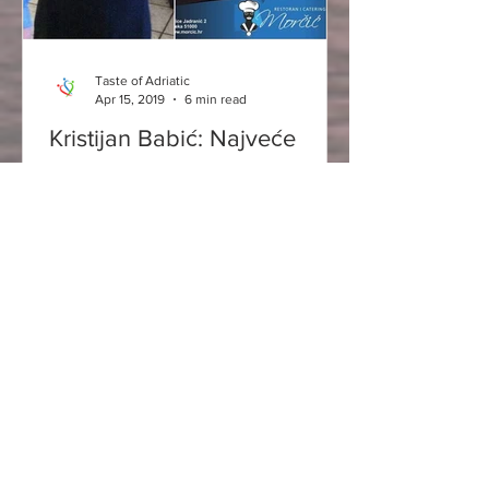
Taste of Adriatic
Apr 15, 2019
6 min read
Kristijan Babić: Najveće
nadahnuće je kombinacija
gastronomije i glazbe
Restoran Morčić, na Gornjem Zametu u
Rijeci, je omiljeno odredište naše
gastronomadske ekipe. Ovdje smo u
nekoliko navrata kušali...