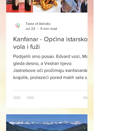
Taste of Adriatic
Jul 23
5 min read
Kanfanar - Općina istarskog
vola i fuži
Podijelili smo posao. Edvard vozi, Matija
gleda desno, a Vedran lijevo.
Jastrebove oči prožimaju kanfanarski
krajolik, prolazeći pored malih sela s
vrhunski obnovljenim starim vilama i
kućanstvima, poljima i kapelicama.
Prelazeći pogledom kroz maslinike,
vidimo čak i Maklavunov tumulus,
građevinu staru oko 3500 do 4000
godina, s očuvanim pogrebnim
komorama i ulaznom dvoranom, za koju