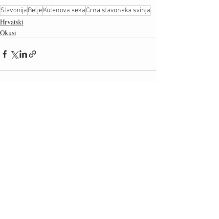
Slavonija
Belje
Kulenova seka
Crna slavonska svinja
Hrvatski
Okusi
Recent Posts
See All