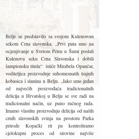
Belje se predstavilo sa svojom Kulenovom 
sekom Crna slavonska. „Prvi puta smo na 
ocjenjivanje u Svetom Petru u Šumi poslali 
Kulenovu seku Crna Slavonska i dobili 
šampionsku titulu“  ističe Mirabela Opančar, 
voditeljica proizvodnje suhomesnatih trajnih 
kobasica i slanina u Belju. „Iako smo jedan 
od najvećih proizvođača tradicionalnih 
delicija u Hrvatskoj u Belju se sve radi na 
tradicionalni način, uz puno ručnog rada. 
Imamo vlastitu proizvodnju delicija od naših 
crnih slavonskih svinja na prostoru Parka 
prirode Kopački rit pa kontroliramo 
cjelokupni proces od sirovine najviše 