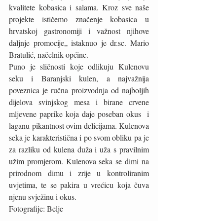
kvalitete kobasica i salama. Kroz sve naše 
projekte ističemo značenje kobasica u 
hrvatskoj gastronomiji i važnost njihove 
daljnje promocije„ istaknuo je dr.sc. Mario 
Bratulić, načelnik općine.
Puno je sličnosti koje odlikuju Kulenovu 
seku i Baranjski kulen, a najvažnija 
poveznica je ručna proizvodnja od najboljih 
dijelova svinjskog mesa i birane crvene 
mljevene paprike koja daje poseban okus  i 
laganu pikantnost ovim delicijama. Kulenova 
seka je karakteristična i po svom obliku pa je 
za razliku od kulena duža i uža s pravilnim 
užim promjerom. Kulenova seka se dimi na 
prirodnom dimu i zrije u kontroliranim 
uvjetima, te se pakira u vrećicu koja čuva 
njenu svježinu i okus.
Fotografije: Belje