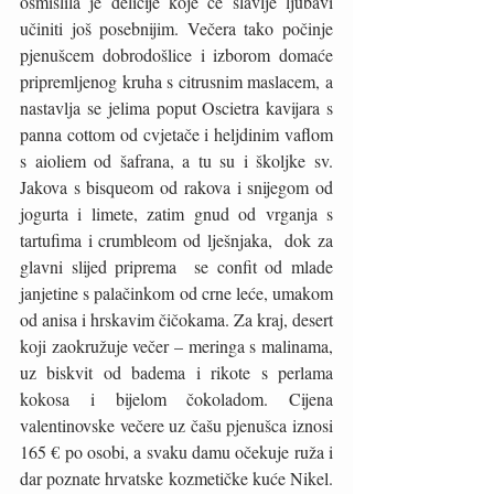
osmislila je delicije koje će slavlje ljubavi 
učiniti još posebnijim. Večera tako počinje 
pjenušcem dobrodošlice i izborom domaće 
pripremljenog kruha s citrusnim maslacem, a 
nastavlja se jelima poput Oscietra kavijara s 
panna cottom od cvjetače i heljdinim vaflom 
s aioliem od šafrana, a tu su i školjke sv. 
Jakova s bisqueom od rakova i snijegom od 
jogurta i limete, zatim gnud od vrganja s 
tartufima i crumbleom od lješnjaka,  dok za 
glavni slijed priprema  se confit od mlade 
janjetine s palačinkom od crne leće, umakom 
od anisa i hrskavim čičokama. Za kraj, desert 
koji zaokružuje večer – meringa s malinama, 
uz biskvit od badema i rikote s perlama 
kokosa i bijelom čokoladom. Cijena 
valentinovske večere uz čašu pjenušca iznosi 
165 € po osobi, a svaku damu očekuje ruža i 
dar poznate hrvatske kozmetičke kuće Nikel. 