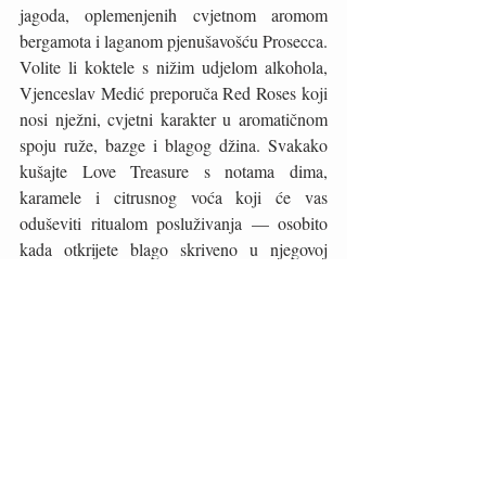
jagoda, oplemenjenih cvjetnom aromom 
bergamota i laganom pjenušavošću Prosecca. 
Volite li koktele s nižim udjelom alkohola, 
Vjenceslav Medić preporuča Red Roses koji 
nosi nježni, cvjetni karakter u aromatičnom 
spoju ruže, bazge i blagog džina. Svakako 
kušajte Love Treasure s notama dima, 
karamele i citrusnog voća koji će vas 
oduševiti ritualom posluživanja — osobito 
kada otkrijete blago skriveno u njegovoj 
„škrinji“. Valentinovski kokteli bit će 
dostupni tijekom cijelog mjeseca veljače.
U veljači u Esplanade 1925 Lounge & 
Cocktail Baru  valentinovsko izdanje 
popodnevnog čaja pod nazivom Love Birds. 
Panna cotta od paškog sira sa želeom od 
cikle i crumbleom od pršuta, mousse od 
guščje jetre s biskvitom od mrkve i badema, 
tartar od dimljenog lososa s kremom od 