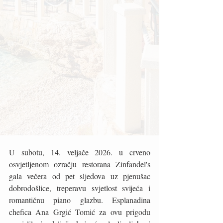
U subotu, 14. veljače 2026. u crveno 
osvjetljenom ozračju restorana Zinfandel's  
gala večera od pet sljedova uz pjenušac 
dobrodošlice, treperavu svjetlost svijeća i 
romantičnu piano glazbu. Esplanadina 
chefica Ana Grgić Tomić za ovu prigodu 