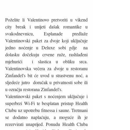
Poželite li Valentinovo pretvoriti u vikend 
city break i unijeti dašak romantike u 
svakodnevnicu, Esplanade predlaže 
Valentinovski paket za dvoje koji uključuje 
jedno noćenje u Deluxe sobi gdje  na 
dolasku dočekuju crvene ruže, rashlađeni 
mjehurići  i slastica u obliku srca. 
Valentinovska večera za dvoje u restoranu  
Zinfandel's bit će uvod u strastvenu noć, a 
sljedeće jutro  doručak u privatnosti sobe ili 
u ozračju restorana Zinfandel's.
Valentinovski paket s noćenjem uključuje i 
superbrzi Wi-Fi te besplatan pristup Health 
Clubu uz upotrebu fitnessa i saune. Tretmani 
se dodatno naplaćuju, a moguće ih je 
rezervirati unaprijed. Ponudu Health Cluba  