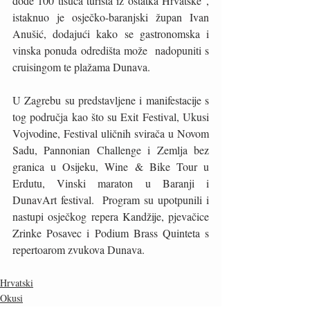
dođe 100 tisuća turista iz ostatka Hrvatske”, 
istaknuo je osječko-baranjski župan Ivan 
Anušić, dodajući kako se gastronomska i 
vinska ponuda odredišta može  nadopuniti s 
cruisingom te plažama Dunava.
U Zagrebu su predstavljene i manifestacije s 
tog područja kao što su Exit Festival, Ukusi 
Vojvodine, Festival uličnih svirača u Novom 
Sadu, Pannonian Challenge i Zemlja bez 
granica u Osijeku, Wine & Bike Tour u 
Erdutu, Vinski maraton u Baranji i 
DunavArt festival.  Program su upotpunili i 
nastupi osječkog repera Kandžije, pjevačice 
Zrinke Posavec i Podium Brass Quinteta s 
repertoarom zvukova Dunava.
Hrvatski
Okusi