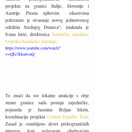
projektu na granici Italije, Slovenije i 
Austrije. Prema njihovim  iskustvima 
pokrenuto je stvaranje novog jedinstvenog 
odrdišta Srednjeg Dunava“, istaknula je 
Ivana Jurić, direktorica 
Turističke zajednice 
Osječko-baranjske županije
.
https://www.youtube.com/watch?
v=QEr3Dez6vnQ
To znači da sve lokalne atrakcije s obje 
strane granice sada postaju zajedničke, 
pojasnila je Jasmina Beljan Iskrin, 
koordinacija projekta 
Central Danube Tour
. 
Zasad je osmišljeno devet prekograničnih 
itinerera koji uglavnom obuhvaćaju 