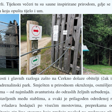
li. Tijekom večeri tu su saune inspirirane prirodom, gdje se 
m koja opušta tijelo i um.
sti i glavnih razloga zašto na Cerkno dolaze obitelji (čak i
 adrenalinski park. Smješten u prirodnom okruženju, osmišljen
ma – od najmlađih avanturista do odraslih željnih uzbuđenja. P
stavljenih među stablima, a svaki je prilagođen određenoj ra
e svladava hodajući po visećim mostovima, preprekama od
štanje zip-line stazama koje pružaju pogled na prekrasne pla