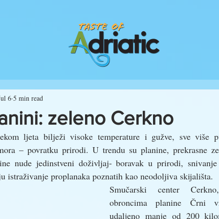
Jul 6
5 min read
lanini: zeleno Cerkno
kom ljeta bilježi visoke temperature i gužve, sve više p
ora – povratku prirodi. U trendu su planine, prekrasne ze
dine nude jedinstveni doživljaj- boravak u prirodi, snivanje
u istraživanje proplanaka poznatih kao neodoljiva skijališta. 
Smučarski center Cerkno
obroncima planine Črni v
udaljeno manje od 200 kilom