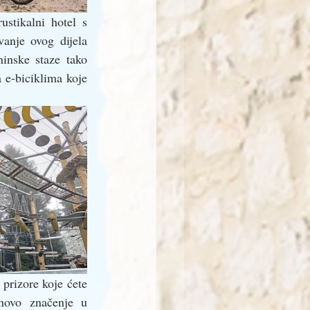
tikalni hotel s 
anje ovog dijela 
inske staze tako 
 e-biciklima koje 
prizore koje ćete 
ovo značenje u 