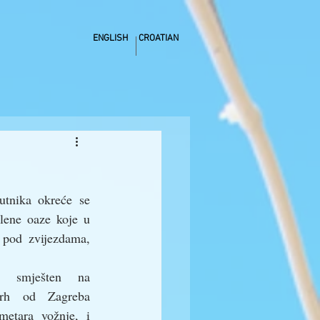
ENGLISH
CROATIAN
utnika okreće se 
lene oaze koje u 
 pod zvijezdama, 
, smješten na 
rh od Zagreba 
etara vožnje, i 