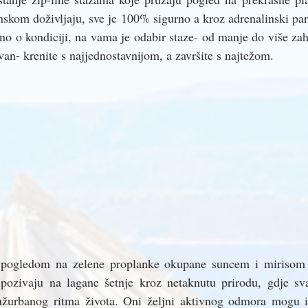
inskom doživljaju, sve je 100% sigurno a kroz adrenalinski park
no o kondiciji, na vama je odabir staze- od manje do više zah
van- krenite s najjednostavnijom, a završite s najtežom. 
 pogledom na zelene proplanke okupane suncem i mirisom p
pozivaju na lagane šetnje kroz netaknutu prirodu, gdje sva
užurbanog ritma života. Oni željni aktivnog odmora mogu ist