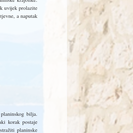
 uvijek prolazite 
tjevne, a naputak 
laninskog bilja. 
ki korak postaje 
ražiti planinske 