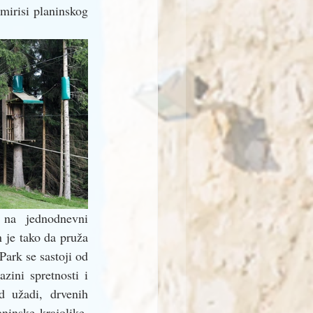
mirisi planinskog 
 na  jednodnevni 
 je tako da pruža 
ark se sastoji od 
zini spretnosti i 
 užadi, drvenih 
ninske krajolike. 