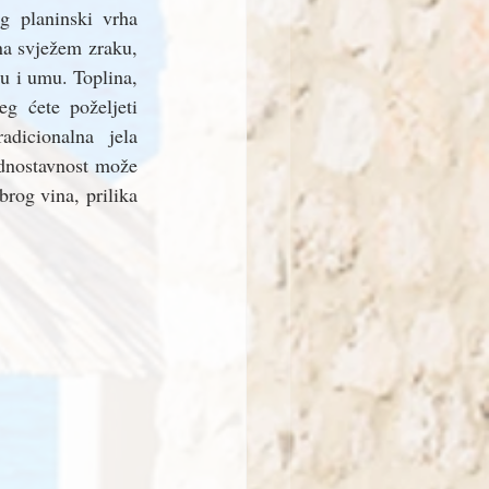
g planinski vrha 
a svježem zraku, 
u i umu. Toplina, 
g ćete poželjeti 
dicionalna jela 
ednostavnost može 
rog vina, prilika 