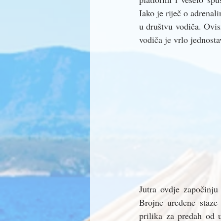
Iako je riječ o adrenal
u društvu vodiča. Ovis
vodiča je vrlo jednosta
Jutra ovdje započinju
Brojne uređene staze 
prilika za predah od 