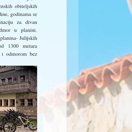
nskih obiteljskih 
dine, godinama se 
naciju za divan 
dmor u planini. 
lanina- Julijskih 
od 1300 metara 
 i odmorom bez 