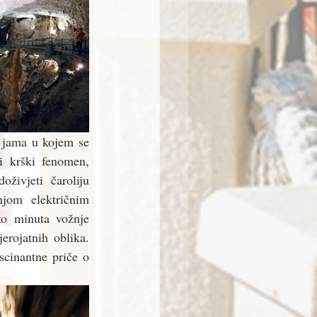
 jama u kojem se 
i krški fenomen, 
živjeti čaroliju 
jom električnim 
o minuta vožnje 
rojatnih oblika. 
scinantne priče o 