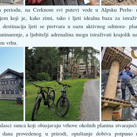
periodu, na Cerknom svi putevi vode u Alpsku Perlu- rus
em koji je, kako zimi, tako i ljeti idealna baza za istraživ
 destinacija ljeti se pretvara u oazu aktivnog odmora- plan
aninarenje, a ljubitelji adrenalina mogu istraživati krajolik na
om vrhu. 
lasci sunca koji obasjavaju vrhove okolnih planina stvarajući 
 dana provedenog u prirodi, opuštanje dobiva potpuno n