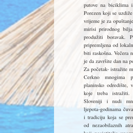
putove na biciklima il
Porezen koji se uzdiž
vrijeme je za opuštanj
mirisi prirodnog bilj
produžiti boravak. 
pripremljena od lokaln
biti raskošna. Večera 
je da završite dan na p
Za početak- istražite m
Cerkno mnogima po
planinsko odredište, v
koje treba istražiti
Sloveniji i nudi mn
ljepota-godinama čuva
i tradiciju koja se pr
od nezaobilaznih atr