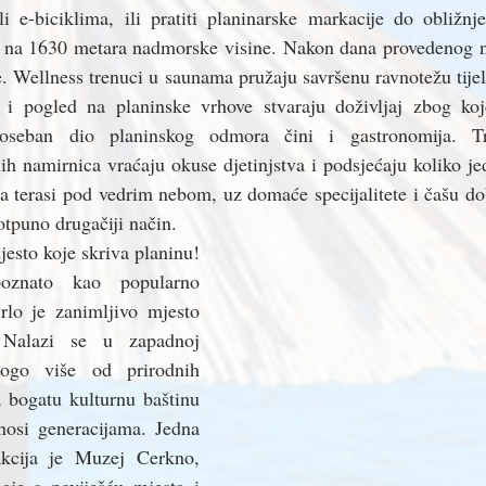
i e-biciklima, ili pratiti planinarske markacije do obližnje
e na 1630 metara nadmorske visine. Nakon dana provedenog n
e. Wellness trenuci u saunama pružaju savršenu ravnotežu tijel
a i pogled na planinske vrhove stvaraju doživljaj zbog koje
Poseban dio planinskog odmora čini i gastronomija. Tra
ih namirnica vraćaju okuse djetinjstva i podsjećaju koliko j
na terasi pod vedrim nebom, uz domaće specijalitete i čašu dob
otpuno drugačiji način.
jesto koje skriva planinu! 
znato kao popularno 
rlo je zanimljivo mjesto 
. Nalazi se u zapadnoj 
ogo više od prirodnih 
 bogatu kulturnu baštinu 
enosi generacijama. Jedna 
akcija je Muzej Cerkno, 