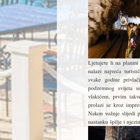
Ljetujete li na planin
nalazi najveća turist
svake godine privlači
podzemnog svijeta us
vlakićem, prvim takv
prolazi se kroz impre
Nakon vožnje slijedi p
nastanku špilje i njez