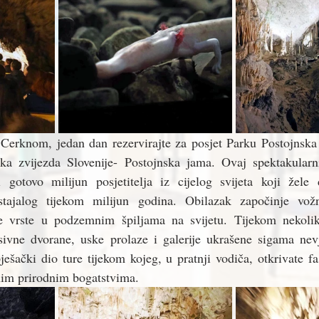
i Cerknom, jedan dan rezervirajte za posjet Parku Postojnska
ička zvijezda Slovenije- Postojnska jama. Ovaj spektakularn
 gotovo milijun posjetitelja iz cijelog svijeta koji žele do
tajalog tijekom milijun godina. Obilazak započinje vožn
e vrste u podzemnim špiljama na svijetu. Tijekom nekolik
sivne dvorane, uske prolaze i galerije ukrašene sigama nevje
ješački dio ture tijekom kojeg, u pratnji vodiča, otkrivate fa
inim prirodnim bogatstvima. 