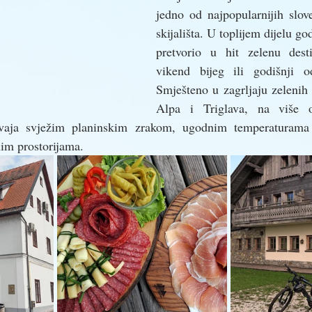
jedno od najpopularnijih slove
skijališta. U toplijem dijelu go
pretvorio u hit zelenu desti
vikend bijeg ili godišnji o
Smješteno u zagrljaju zelenih p
Alpa i Triglava, na više 
svaja svježim planinskim zrakom, ugodnim temperaturama
nim prostorijama. 