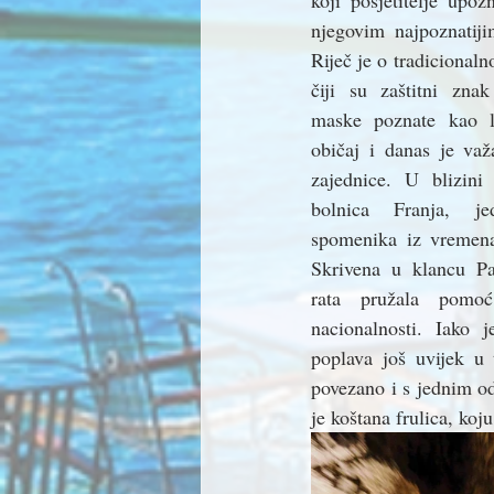
koji posjetitelje upoz
njegovim najpoznatiji
Riječ je o tradiciona
čiji su zaštitni zna
maske poznate kao la
običaj i danas je važa
zajednice. U blizini 
bolnica Franja, je
spomenika iz vremena
Skrivena u klancu Pas
rata pružala pomoć 
nacionalnosti. Iako 
poplava još uvijek u 
povezano i s jednim od
je koštana frulica, koj