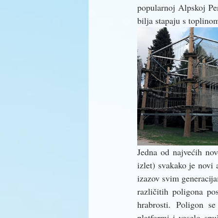
popularnoj Alpskoj Per
bilja stapaju s toplino
Jedna od najvećih novo
izlet) svakako je novi
izazov svim generacija
različitih poligona po
hrabrosti. Poligon s
platformi i veselo spu