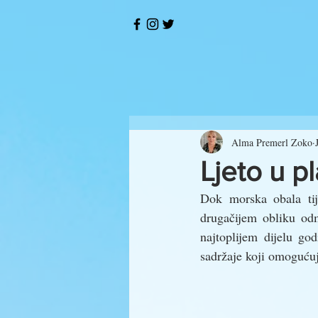
Alma Premerl Zoko
Ljeto u p
Dok morska obala tije
drugačijem obliku odm
najtoplijem dijelu go
sadržaje koji omogućuj