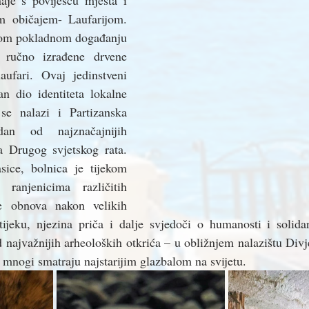
naje s poviješću mjesta i 
m običajem- Laufarijom. 
lnom pokladnom događanju 
k ručno izrađene drvene 
ufari. Ovaj jedinstveni 
n dio identiteta lokalne 
se nalazi i Partizanska 
dan od najznačajnijih 
 Drugog svjetskog rata. 
ice, bolnica je tijekom 
ranjenicima različitih 
je obnova nakon velikih 
tijeku, njezina priča i dalje svjedoči o humanosti i solidar
 najvažnijih arheoloških otkrića – u obližnjem nalazištu Div
u mnogi smatraju najstarijim glazbalom na svijetu.