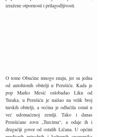
izražene otpornosti i prilagodljivosti.
O tome Obućine mnogo znaju, jer su jedna 
od autohtonih obitelji u Perušiću. Kada je 
pop Marko Mesić oslobađao Liku od 
Turaka, u Perušiću je naišao na velik broj 
turskih obitelji, a većina je odlučila ostati u 
već udomaćenoj zemlji. Tako i danas 
Perušićane zovu „Turcima“, a odaje ih i 
drugačiji govor od ostalih Ličana. U općini 
predivnih prirodnih i kulturnih spomenika 