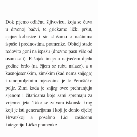
Dok pijemo odličnu šljivovicu, koja se čuva 
u drvenoj bačvi, te grickamo lički pršut, 
sjajne kobasice i sir, slušamo o načinima 
ispaše i prednostima pramenke. Obitelj stado 
redovito goni na ispašu (dnevno pasu više od 
osam sati). Pašnjak im je u najvećem dijelu 
godine brdo (na čijem se rubu nalaze), a u 
kasnojesenskim, zimskim (kad nema snijega) 
i ranoproljetnim mjesecima je to Perušićko 
polje. Zimi kada je snijeg ovce prehranjuju 
sijenom i žitaricama koje sami spremaju za 
vrijeme ljeta. Tako se zatvara iskonski krug 
koji je isti generacijama i koji je donio cijeloj 
Hrvatskoj a posebno Lici zaštićenu 
kategoriju Ličke pramenke. 