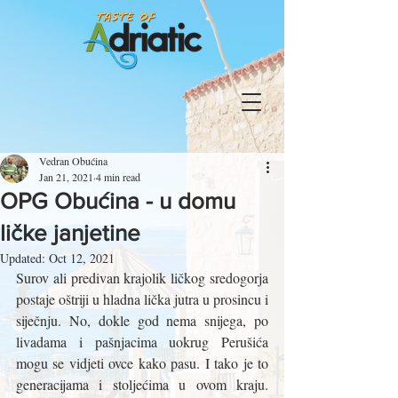
Vedran Obućina
Jan 21, 2021
4 min read
OPG Obućina - u domu
ličke janjetine
Updated:
Oct 12, 2021
Surov ali predivan krajolik ličkog sredogorja 
postaje oštriji u hladna lička jutra u prosincu i 
siječnju. No, dokle god nema snijega, po 
livadama i pašnjacima uokrug Perušića 
mogu se vidjeti ovce kako pasu. I tako je to 
generacijama i stoljećima u ovom kraju. 