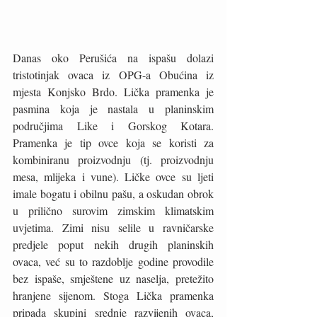
Danas oko Perušića na ispašu dolazi 
tristotinjak ovaca iz OPG-a Obućina iz 
mjesta Konjsko Brdo. Lička pramenka je 
pasmina koja je nastala u planinskim 
područjima Like i Gorskog Kotara. 
Pramenka je tip ovce koja se koristi za 
kombiniranu proizvodnju (tj. proizvodnju 
mesa, mlijeka i vune). Ličke ovce su ljeti 
imale bogatu i obilnu pašu, a oskudan obrok 
u prilično surovim zimskim klimatskim 
uvjetima. Zimi nisu selile u ravničarske 
predjele poput nekih drugih planinskih 
ovaca, već su to razdoblje godine provodile 
bez ispaše, smještene uz naselja, pretežito 
hranjene sijenom. Stoga Lička pramenka 
pripada skupini srednje razvijenih ovaca, 