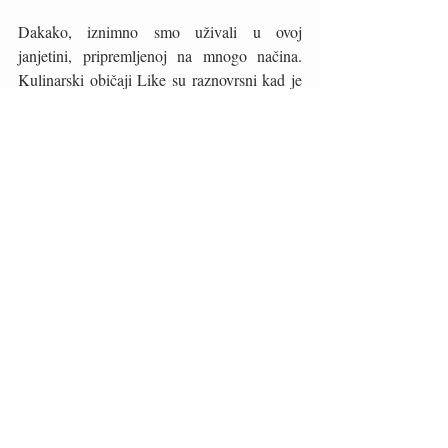
Dakako, iznimno smo uživali u ovoj 
janjetini, pripremljenoj na mnogo načina. 
Kulinarski običaji Like su raznovrsni kad je 
janjetina u pitanju. Koristi se gotovo sve. 
Iako većini ljudi sama pomisao na juhu od 
janjeće glave stvara mučninu, pravi gurmani 
znaju koliko je ovo prastaro jelo dobro! 
Jetrica, bubrezi i pluća odlični su sastojci za 
gulaš, a po našem subjektivnom uvjerenju, 
daleko bolji i od pilećih i telećih iznutrica. 
Hrvati će uobičajeno davati prednost pečenoj 
janjetini ili onoj na ražnju, uz lički krumpir, 
zelje i začine. No, janjetina lešo, s bobom, 
slanutkom ili u čitavom nizu maštovitih 
maneštri i variva, spaja tradiciju konzumacije 
janjetine s praiskonskim receptima koji su se 
ponajviše koristili na širem području 
Balkana, Bliskog istoka i Srednje Azije. 