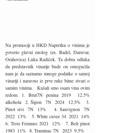
Na promociji u HKD Napretku o vinima je 
govorio glavni enolog (ex. Badel, Daruvar, 
Orahovica) Luka Radiček. Ta dobra odluka 
da predstavnik vinarije bude on omogućila 
nam je da saznamo mnoge podatke o samoj 
vinariji i naravno iz prve ruke bitne stvari o 
samim vinima.   Kušali smo osam vina ovim 
redom: 1. Brut7N penina 2019  12.5% 
alkohola  2. Šipon  7N  2024  12.5%   3. 
Pinot sivi  7N  13%    4. Sauvignon  7N  
2022  13%    5. White cuvee 34  2021  14%    
6. Trois Femmes 2021  12%   7. Beli pinot  
1983  11%   8. Traminac 7N   2023  9.5%