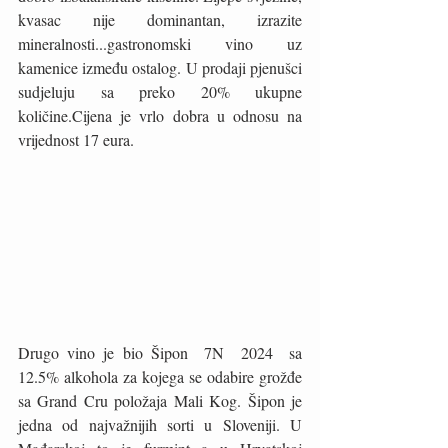
kvasac nije dominantan, izrazite 
mineralnosti...gastronomski vino uz 
kamenice između ostalog. U prodaji pjenušci 
sudjeluju sa preko 20% ukupne 
količine.Cijena je vrlo dobra u odnosu na 
vrijednost 17 eura.
Drugo vino je bio Šipon  7N  2024  sa 
12.5% alkohola za kojega se odabire grožđe 
sa Grand Cru položaja Mali Kog. Šipon je 
jedna od najvažnijih sorti u Sloveniji. U 