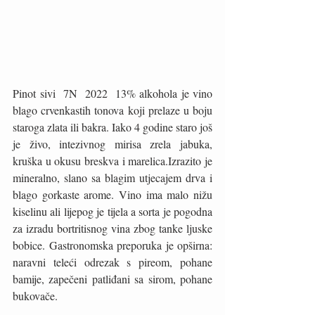
Pinot sivi  7N  2022  13% alkohola je vino 
blago crvenkastih tonova koji prelaze u boju 
staroga zlata ili bakra. Iako 4 godine staro još 
je živo, intezivnog mirisa zrela jabuka, 
kruška u okusu breskva i marelica.Izrazito je 
mineralno, slano sa blagim utjecajem drva i 
blago gorkaste arome. Vino ima malo nižu 
kiselinu ali lijepog je tijela a sorta je pogodna 
za izradu bortritisnog vina zbog tanke ljuske 
bobice. Gastronomska preporuka je opširna: 
naravni teleći odrezak s pireom, pohane 
bamije, zapečeni patliđani sa sirom, pohane 
bukovače.