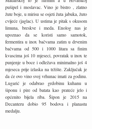
Mađarskoj to je furmint a u Hrvatskoj 
pušipel i moslavac. Vino je bistro , zlatno 
žute boje, u mirisu se osjeti žuta jabuka, žuto 
cvijeće (jaglac). U ustima je pitak s okusom 
limuna, breskve i meda. Enolog nas je 
upoznao da se koristi samo samotok, 
fermentira u inox bačvama zatim u drvenim 
bačvama od 500 i 1000 litara sa finim 
kvascima još 10 mjeseci, povratak u inox te 
punjenje u boce i odležava minimalno još 4 
mjeseca prije izlaska na tržište. Zaključak je 
da će ovo vino svoj vrhunac imati za godinu. 
Lugarić je odabrao grdobinu kuhanu u 
šiponu i pire od batata kao prateće jelo i 
općenito bijela riba. Šipon je 2015 na 
Decanteru dobio 95 bodova i planastu 
medalju.