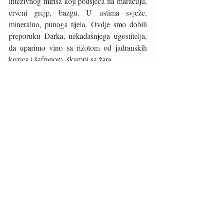
intezivnog mirisa koji podsjeća na maracuju, 
crveni grejp, bazgu. U ustima svježe, 
mineralno, punoga tijela. Ovdje smo dobili 
preporuku Darka, nekadašnjega ugostitelja, 
da uparimo vino sa rižotom od jadranskih 
kozica i šafranom, škampi sa žara.
Vino White cuvee 34   2021  sa 14% 
alkohola, suho je posvećeno Martinu 
Puklavcu koji je 1934 postao direktor u 
Ormožu, otuda brojka 34 kao svojevrsni 
hommage. Mada su sva vina bila na visokoj 
razini kvalitete meni je ovaj blend od šest 