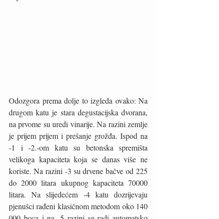
Odozgora prema dolje to izgleda ovako: Na 
drugom katu je stara degustacijska dvorana, 
na prvome su uredi vinarije. Na razini zemlje 
je prijem prijem i prešanje grožđa. Ispod na 
-1 i -2.-om katu su betonska spremišta 
velikoga kapaciteta koja se danas više ne 
koriste. Na razini -3 su drvene bačve od 225 
do 2000 litara ukupnog kapaciteta 70000 
litara. Na slijedećem -4 katu dozrijevaju 
pjenušci rađeni klasičnom metodom oko 140 
000 boca i na -5 razini se radi automatsko 