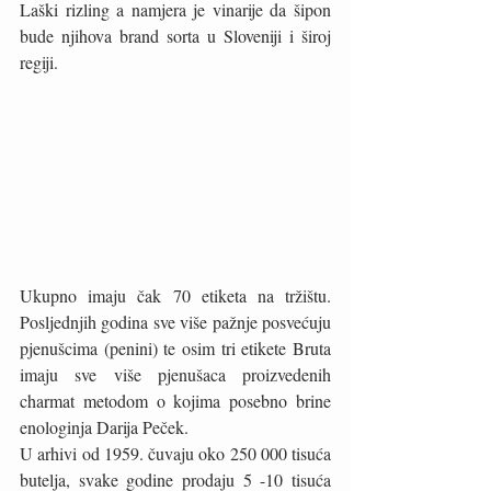
Laški rizling a namjera je vinarije da šipon 
bude njihova brand sorta u Sloveniji i široj 
regiji. 
Ukupno imaju čak 70 etiketa na tržištu. 
Posljednjih godina sve više pažnje posvećuju 
pjenušcima (penini) te osim tri etikete Bruta 
imaju sve više pjenušaca proizvedenih 
charmat metodom o kojima posebno brine 
enologinja Darija Peček. 
U arhivi od 1959. čuvaju oko 250 000 tisuća 
butelja, svake godine prodaju 5 -10 tisuća 