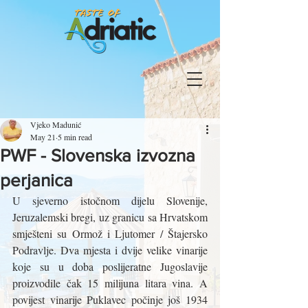
Vjeko Madunić
May 21
5 min read
PWF - Slovenska izvozna
perjanica
U sjeverno istočnom dijelu Slovenije, 
Jeruzalemski bregi, uz granicu sa Hrvatskom 
smješteni su Ormož i Ljutomer / Štajersko 
Podravlje. Dva mjesta i dvije velike vinarije 
koje su u doba poslijeratne Jugoslavije 
proizvodile čak 15 milijuna litara vina. A 
povijest vinarije Puklavec počinje još 1934 