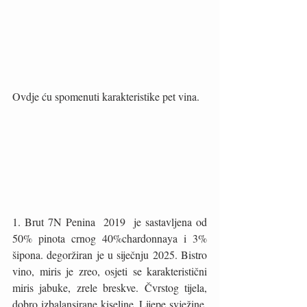
Ovdje ću spomenuti karakteristike pet vina. 
1. Brut 7N Penina  2019  je sastavljena od 
50% pinota crnog 40%chardonnaya i 3% 
šipona. degoržiran je u siječnju 2025. Bistro 
vino, miris je zreo, osjeti se karakteristični 
miris jabuke, zrele breskve. Čvrstog tijela,  
dobro izbalansirane kiseline. Lijepe svježine, 