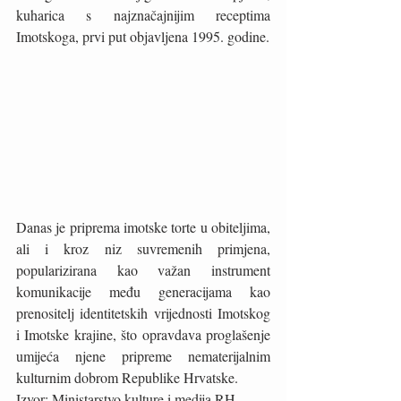
kuharica s najznačajnijim receptima 
Imotskoga, prvi put objavljena 1995. godine. 
Danas je priprema imotske torte u obiteljima, 
ali i kroz niz suvremenih primjena, 
popularizirana kao važan instrument 
komunikacije među generacijama kao 
prenositelj identitetskih vrijednosti Imotskog 
i Imotske krajine, što opravdava proglašenje 
umijeća njene pripreme nematerijalnim 
kulturnim dobrom Republike Hrvatske.
Izvor: Ministarstvo kulture i medija RH