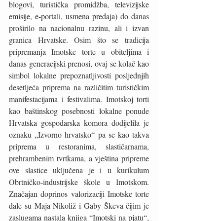
blogovi, turistička promidžba, televizijske 
emisije, e-portali, usmena predaja) do danas 
proširilo na nacionalnu razinu, ali i izvan 
granica Hrvatske. Osim što se tradicija 
pripremanja Imotske torte u obiteljima i 
danas generacijski prenosi, ovaj se kolač kao 
simbol lokalne prepoznatljivosti posljednjih 
desetljeća priprema na različitim turističkim 
manifestacijama i festivalima. Imotskoj torti 
kao baštinskog posebnosti lokalne ponude 
Hrvatska gospodarska komora dodijelila je 
oznaku „Izvorno hrvatsko“ pa se kao takva 
priprema u restoranima, slastičarnama, 
prehrambenim tvrtkama, a vještina pripreme 
ove slastice uključena je i u kurikulum 
Obrtničko-industrijske škole u Imotskom. 
Značajan doprinos valorizaciji Imotske torte 
dale su Maja Nikoliž i Gaby Škeva čijim je 
zaslugama nastala knjiga “Imotski na pjatu“, 