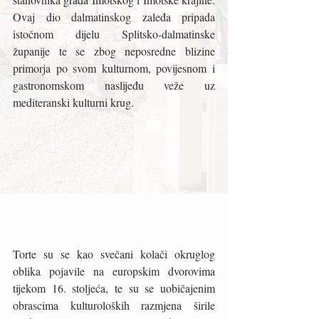
Ovaj dio dalmatinskog zaleđa pripada 
istočnom dijelu Splitsko-dalmatinske 
županije te se zbog neposredne blizine 
primorja po svom kulturnom, povijesnom i 
gastronomskom naslijeđu veže uz 
mediteranski kulturni krug. 
Torte su se kao svečani kolači okruglog 
oblika pojavile na europskim dvorovima 
tijekom 16. stoljeća, te su se uobičajenim 
obrascima kulturoloških razmjena širile 