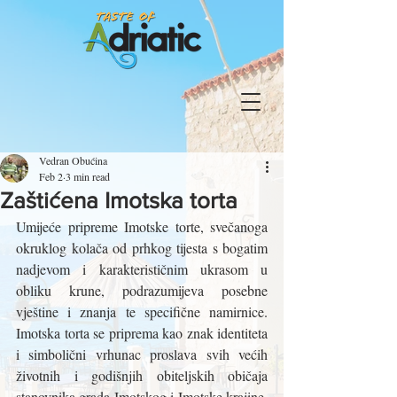
Vedran Obućina
Feb 2
3 min read
Zaštićena Imotska torta
Umijeće pripreme Imotske torte, svečanoga 
okruklog kolača od prhkog tijesta s bogatim 
nadjevom i karakterističnim ukrasom u 
obliku krune, podrazumijeva posebne 
vještine i znanja te specifične namirnice. 
Imotska torta se priprema kao znak identiteta 
i simbolični vrhunac proslava svih većih 
životnih i godišnjih obiteljskih običaja 
stanovnika grada Imotskog i Imotske krajine. 