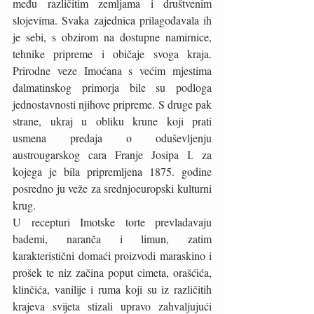
među različitim zemljama i društvenim 
slojevima. Svaka zajednica prilagođavala ih 
je sebi, s obzirom na dostupne namirnice, 
tehnike pripreme i običaje svoga kraja. 
Prirodne veze Imoćana s većim mjestima 
dalmatinskog primorja bile su podloga 
jednostavnosti njihove pripreme. S druge pak 
strane, ukraj u obliku krune koji prati 
usmena predaja o oduševljenju 
austrougarskog cara Franje Josipa I. za 
kojega je bila pripremljena 1875. godine 
posredno ju veže za srednjoeuropski kulturni 
krug. 
U recepturi Imotske torte prevladavaju 
bademi, naranča i limun, zatim 
karakteristični domaći proizvodi maraskino i 
prošek te niz začina poput cimeta, orašćića, 
klinčića, vanilije i ruma koji su iz različitih 
krajeva svijeta stizali upravo zahvaljujući 