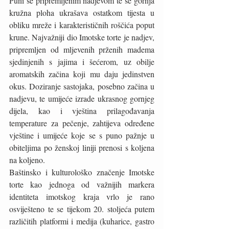
Puni se pripremljenim nadjevom te se gornja 
kružna ploha ukrašava ostatkom tijesta u 
obliku mreže i karakterističnih roščića poput 
krune. Najvažniji dio Imotske torte je nadjev, 
pripremljen od mljevenih prženih madema 
sjedinjenih s jajima i šećerom, uz obilje 
aromatskih začina koji mu daju jedinstven 
okus. Doziranje sastojaka, posebno začina u 
nadjevu, te umijeće izrade ukrasnog gornjeg 
dijela, kao i vještina prilagođavanja 
temperature za pečenje, zahtijeva određene 
vještine i umijeće koje se s puno pažnje u 
obiteljima po ženskoj liniji prenosi s koljena 
na koljeno. 
Baštinsko i kulturološko značenje Imotske 
torte kao jednoga od važnijih markera 
identiteta imotskog kraja vrlo je rano 
osviješteno te se tijekom 20. stoljeća putem 
različitih platformi i medija (kuharice, gastro 