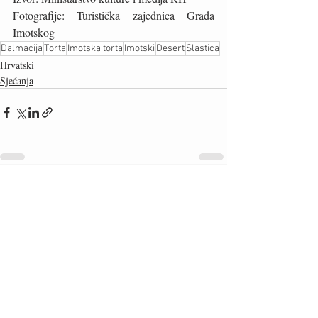
Fotografije: Turistička zajednica Grada 
Imotskog
Dalmacija
Torta
Imotska torta
Imotski
Desert
Slastica
Hrvatski
Sjećanja
Recent Posts
See All