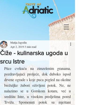
Matija Jagodin
Apr 2, 2019
3 min read
Čiže - kulinarska ugoda u
srcu Istre
Ptice cvrkuću na zimzelenim granama, 
pozdravljajući proljeće, dok duboko ispod 
drvene ograde s koje puca pogled na okolne 
brežuljke žubori oživljeni potok. Ne, ne 
nalazimo se u Gorskom kotaru, već u 
središtu Istre, u visokim predjelima pored 
Trviža. Spomenuti potok su mještani 