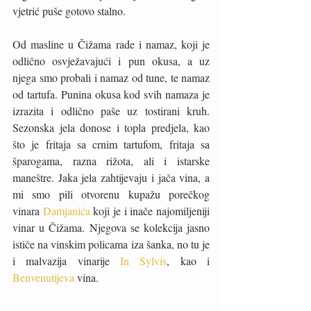
vjetrić puše gotovo stalno. 
Od masline u Čižama rade i namaz, koji je 
odlično osvježavajući i pun okusa, a uz 
njega smo probali i namaz od tune, te namaz 
od tartufa. Punina okusa kod svih namaza je 
izrazita i odlično paše uz tostirani kruh. 
Sezonska jela donose i topla predjela, kao 
što je fritaja sa crnim tartufom, fritaja sa 
šparogama, razna rižota, ali i istarske 
maneštre. Jaka jela zahtijevaju i jača vina, a 
mi smo pili otvorenu kupažu porečkog 
vinara 
Damjanića 
koji je i inače najomiljeniji 
vinar u Čižama. Njegova se kolekcija jasno 
ističe na vinskim policama iza šanka, no tu je 
i malvazija vinarije 
In Sylvis
, kao i 
Benvenutijeva 
vina. 