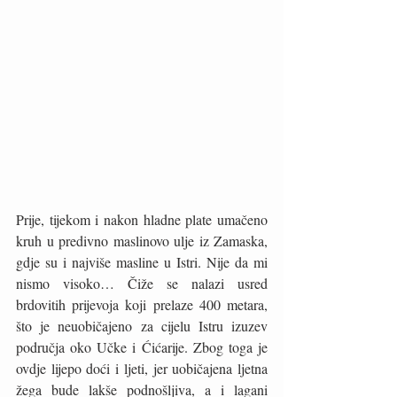
Prije, tijekom i nakon hladne plate umačeno 
kruh u predivno maslinovo ulje iz Zamaska, 
gdje su i najviše masline u Istri. Nije da mi 
nismo visoko… Čiže se nalazi usred 
brdovitih prijevoja koji prelaze 400 metara, 
što je neuobičajeno za cijelu Istru izuzev 
područja oko Učke i Ćićarije. Zbog toga je 
ovdje lijepo doći i ljeti, jer uobičajena ljetna 
žega bude lakše podnošljiva, a i lagani 