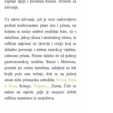
zapinju lijepi i prostrani bazeni, stvoreni za 
uživanje. 
Uz takvo uživanje, još je veće zadovoljstvo 
probati tradicionalnu platu sira i pršuta, na 
kojima se našao simbol središnje Istre, sir s 
tartufima, jakog okusa i neutralnog mirisa, te 
odličan miješani sir (kravlji i ovčji) koji se 
skladno povezuje s nitima istarskog vijulina, 
odnosno pršuta. Nismo daleko ni od jednog 
gastronomskog središta: Buzet i Motovun, 
poznati po crnim tartufima, udaljeni su tek 
kojih pola sata vožnje, dok se na južnoj 
strani nižu pršutarska odredišta 
Svetog Petra 
u Šumi
, Kringe, 
Tinjana
… Zaista, Čiže se 
nalazi na mjestu gdje je moguće dobiti 
odlične namirnice iz susjedstva. 