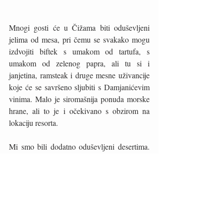
Mnogi gosti će u Čižama biti oduševljeni 
jelima od mesa, pri čemu se svakako mogu 
izdvojiti biftek s umakom od tartufa, s 
umakom od zelenog papra, ali tu si i 
janjetina, ramsteak i druge mesne uživancije 
koje će se savršeno sljubiti s Damjanićevim 
vinima. Malo je siromašnija ponuda morske 
hrane, ali to je i očekivano s obzirom na 
lokaciju resorta. 
Mi smo bili dodatno oduševljeni desertima. 
Palačinke od marmelade su ukusne koliko je 
i Panna Cotta slikovita, ali svakako bi valjalo 
probati i palačinke od tartufa koje imaju 
sasvim neočekivan okus! Resort Čiže je tako 
postigao odličan sklad domaće gastronomije 
i ruralnog smještaja te je svakako posebno 