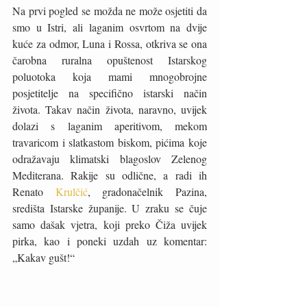
Na prvi pogled se možda ne može osjetiti da 
smo u Istri, ali laganim osvrtom na dvije 
kuće za odmor, Luna i Rossa, otkriva se ona 
čarobna ruralna opuštenost Istarskog 
poluotoka koja mami mnogobrojne 
posjetitelje na specifično istarski način 
života. Takav način života, naravno, uvijek 
dolazi s laganim aperitivom, mekom 
travaricom i slatkastom biskom, pićima koje 
odražavaju klimatski blagoslov Zelenog 
Mediterana. Rakije su odlične, a radi ih 
Renato 
Krulčić
, gradonačelnik Pazina, 
središta Istarske županije. U zraku se čuje 
samo dašak vjetra, koji preko Čiža uvijek 
pirka, kao i poneki uzdah uz komentar: 
„Kakav gušt!“