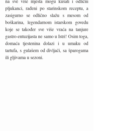
na sve više mjesta mogu kušati i odlični 
pljukanci, rađeni po starinskom receptu, a 
zasigurno se odlično slažu s mesom od 
boškarina, legendarnom istarskom govedu 
koje se također sve više vraća na tanjure 
gastro-entuzijasta ne samo u Istri! Osim toga, 
domaća tjestenina dolazi i u umaku od 
tartufa, s gulašem od divljači, sa šparogama 
ili gljivama u sezoni. 