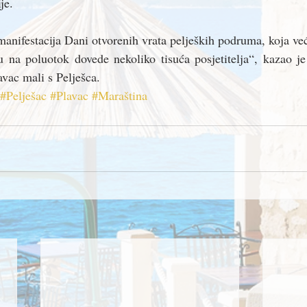
je.
manifestacija Dani otvorenih vrata peljeških podruma, koja ve
u na poluotok dovede nekoliko tisuća posjetitelja“, kazao je
vac mali s Pelješca.
#Pelješac
#Plavac
#Maraština