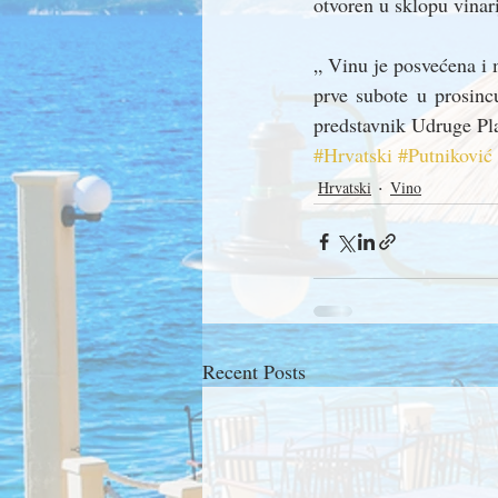
otvoren u sklopu vinari
„ Vinu je posvećena i 
prve subote u prosinc
predstavnik Udruge Pla
#Hrvatski
#Putniković
Hrvatski
Vino
Recent Posts