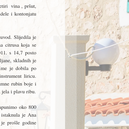
iri  vina , pršut, 
dele i kontonjatu 
vod. Slijedila je 
 citrusa koja se 
11. s 14,7 posto 
jane, skladnih je 
Ime je dobila po 
nstrument liricu. 
amne rubin boje i 
ela i plavu ribu.
napunimo oko 800 
istaknula je Ana 
je prošle godine 