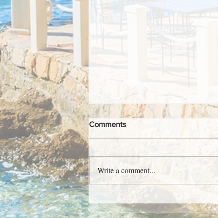
Comments
Write a comment...
Lovrečeva - jedinstven krčki
sajam