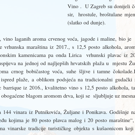
Vino .  U Zagreb su donijeli čet
sir,  hrostule, broštulane mjen
(slatko od dunje).
 vino laganih aroma crvenog voća, jagode i maline, bio je  u
e vrhunska maraština iz 2017., s 12,5 posto alkohola, aroma
stonskim kamenicama pa onda Lirica  vrhunski plavac iz 20
uspijeva na jednoj od najljepših hrvatskih plaža u  mjestu Žul
aroma crnog bobičastog voća, suhe šljive i tamne čokolade.
 ispred plaže, a oblikom podsjeća na tradicionalni gudački i
 barrique iz 2016., kvalitetno vino s 12,5 posto alkohola, t
 obogaćene blagom aromom drva, koji se  sljubljuje uz mesna j
 144 vinara iz Putnikovića, Žuljane i Ponikava. Godišnje 
među kojima je 80 posto plavca malog i 20 posto maraštine“, 
ma vinarske tradicije turističkog objekta s kušaonicom koji 