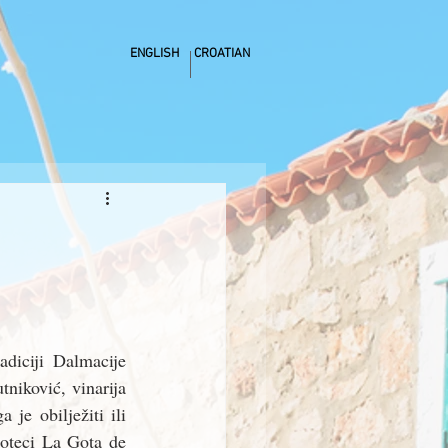
ENGLISH
CROATIAN
diciji Dalmacije 
niković, vinarija 
 je obilježiti ili 
oteci La Gota de 