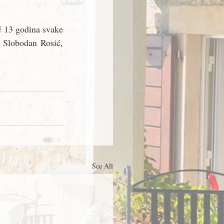
ć 13 godina svake 
 Slobodan Rosić, 
See All