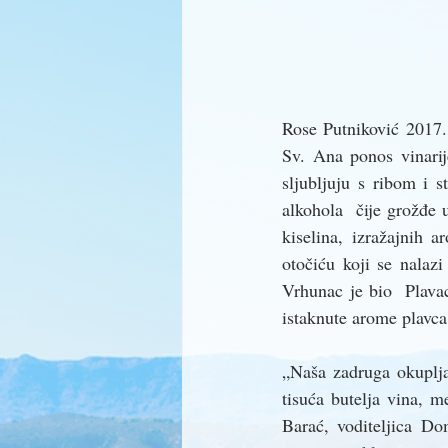
Rose Putniković 2017.,
Sv. Ana ponos vinarij
sljubljuju s ribom i 
alkohola  čije grožđe 
kiselina, izražajnih 
otočiću koji se nalazi
Vrhunac je bio  Plavac
istaknute arome plavca
„Naša zadruga okuplja
tisuća butelja vina, 
Barać, voditeljica Do