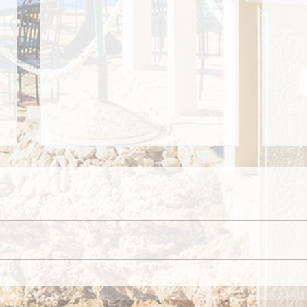
RetroRibarska fešta u Medveji
Kono
Stons