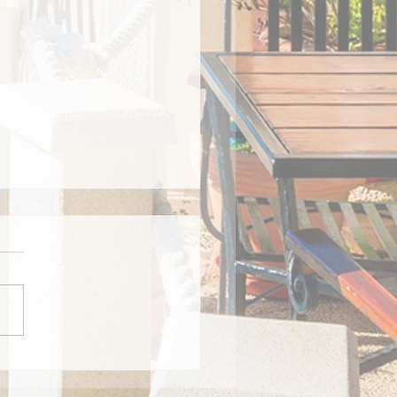
ba Baća i originalna
ka torta