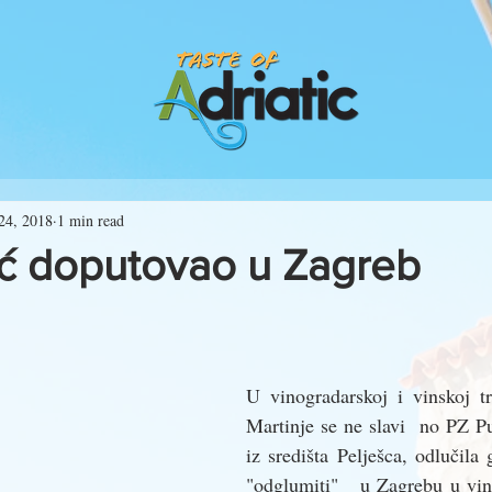
24, 2018
1 min read
ić doputovao u Zagreb
U vinogradarskoj i vinskoj tra
Martinje se ne slavi  no PZ Put
iz središta Pelješca, odlučila ga
"odglumiti"   u Zagrebu u vin