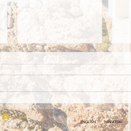
RetroRibarska fešta u Medveji
Kono
Stons
Log In
ENGLISH
HRVATSKI