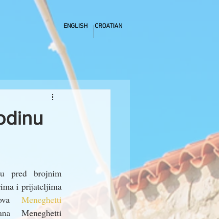
ENGLISH
CROATIAN
odinu
u pred brojnim 
ma i prijateljima 
nova 
Meneghetti  
na Meneghetti 