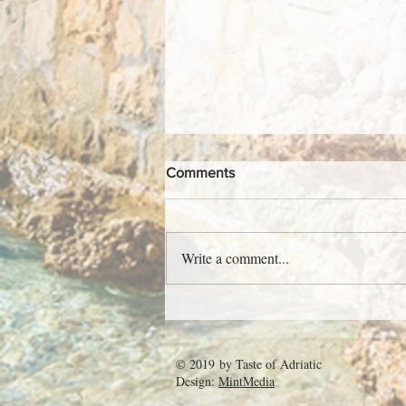
Comments
Write a comment...
Lovrečeva - jedinstven krčki
sajam
© 2019 by
Taste of Adriatic
Design:
MintMedia