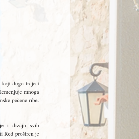
koji dugo traje i 
plemenjuje mnoga 
nske pečene ribe. 
e i dizajn svih 
i Red proširen je 