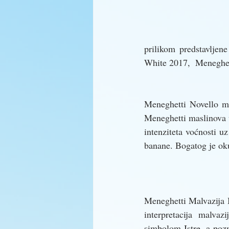
prilikom predstavljen
White 2017,  Meneghet
Meneghetti Novello ml
Meneghetti maslinova ul
intenziteta voćnosti uz
banane. Bogatog je oku
Meneghetti Malvazija 
interpretacija malvaz
simbolom Istre, a pozn