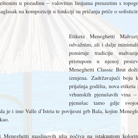
tenim u pozadinu – valovitim linijama preuzetim s topogra
aglasak na kompoziciji u funkciji su pričanja priče o sofisticir
Etiketa Meneghetti Malvazi
odvažnim, ali i dalje minimali
pomiruje tradiciju malvazi
pristupom u njenoj proizvo
Meneghetti Classic Brut doživ
izmjena. Zadržavajući boju ka
prijašnja godišta, nova etiketa 
vrhunskih pjenušavih vina – 
pjenušac tamo gdje svojo
da je i ime Valle d’Istria te povijesni grb Bala, kojim Meneghe
ikao.
et Meneghetti maslinovih ulja počiva na istaknutom kolorit