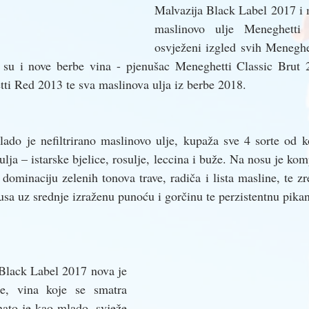
Malvazija Black Label 2017 i m
maslinovo ulje Meneghetti 
osvježeni izgled svih Meneghet
e su i nove berbe vina - pjenušac Meneghetti Classic Brut 
ti Red 2013 te sva maslinova ulja iz berbe 2018.
ado je nefiltrirano maslinovo ulje, kupaža sve 4 sorte od ko
ja – istarske bjelice, rosulje, leccina i buže. Na nosu je kom
 dominaciju zelenih tonova trave, radiča i lista masline, te zre
sa uz srednje izraženu punoću i gorčinu te perzistentnu pikan
Black Label 2017 nova je 
ije, vina koje se smatra 
ato je kao mlado, svježe 