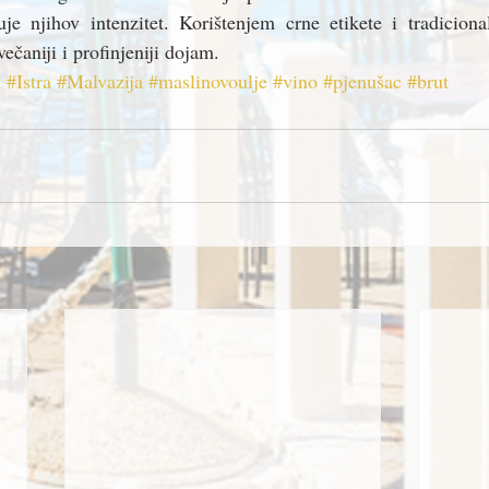
uje njihov intenzitet. Korištenjem crne etikete i tradicional
svečaniji i profinjeniji dojam.
i
#Istra
#Malvazija
#maslinovoulje
#vino
#pjenušac
#brut