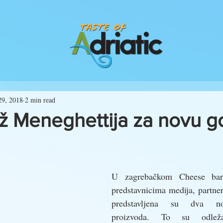
29, 2018
2 min read
dž Meneghettija za novu g
U zagrebačkom Cheese bar
predstavnicima medija, partneri
predstavljena su dva 
proizvoda. To su odleža