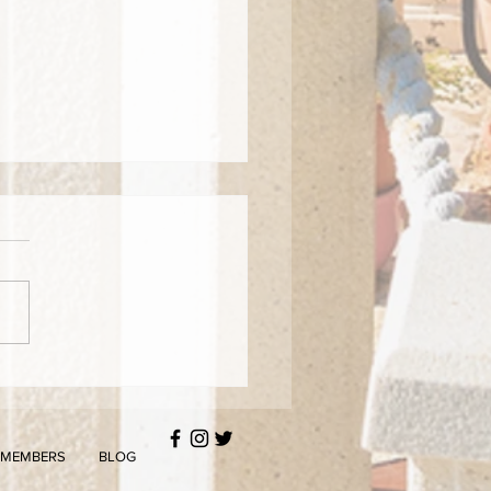
ba Baća i originalna
ka torta
MEMBERS
BLOG