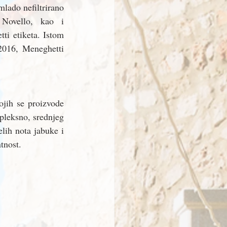
lado nefiltrirano 
Novello, kao i 
ti etiketa. Istom 
2016, Meneghetti 
jih se proizvode 
pleksno, srednjeg 
lih nota jabuke i 
tnost.