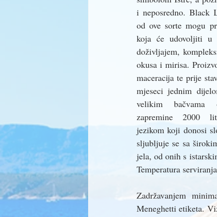
i neposredno. Black L
od ove sorte mogu pro
koja će udovoljiti u 
doživljajem, kompleks
okusa i mirisa. Proizvo
maceracija te prije sta
mjeseci jednim dijel
velikim bačvama o
zapremine 2000 lit
jezikom koji donosi sl
sljubljuje se sa širo
jela, od onih s istarsk
Temperatura serviranja
Zadržavanjem minimal
Meneghetti etiketa. Vi