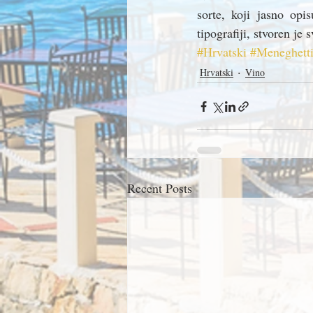
sorte, koji jasno opis
tipografiji, stvoren je 
#Hrvatski
#Meneghett
Hrvatski
Vino
Recent Posts