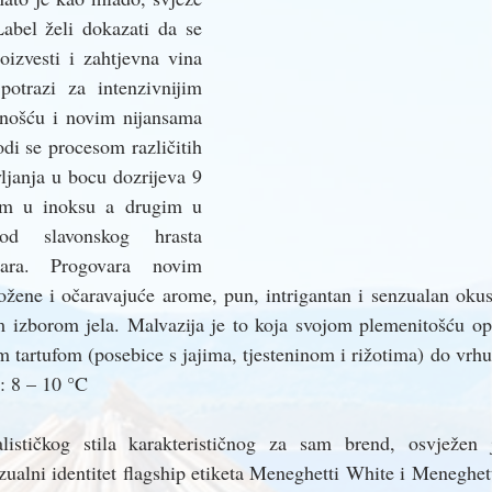
abel želi dokazati da se 
izvesti i zahtjevna vina 
potrazi za intenzivnijim 
nošću i novim nijansama 
di se procesom različitih 
vljanja u bocu dozrijeva 9 
om u inoksu a drugim u 
d slavonskog hrasta 
ara. Progovara novim 
ožene i očaravajuće arome, pun, intrigantan i senzualan okus 
kim izborom jela. Malvazija je to koja svojom plemenitošću o
im tartufom (posebice s jajima, tjesteninom i rižotima) do vrhu
: 8 – 10 °C
ističkog stila karakterističnog za sam brend, osvježen j
zualni identitet flagship etiketa Meneghetti White i Meneghett