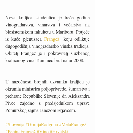
Nova kraljica, studentica je treće godine 
vinogradarstva, vinarstva i voćarstva na 
biosistemskom fakultetu u Mariboru. Potječe 
iz kuće pjenušaca 
Frangež
, koju odlikuje 
dugogodišnja vinogradarsko vinska tradicija. 
Obitelj Frangež je i pokrovitelj službenog 
kraljičinog vina Traminec brut natur 2008.
U nazočnosti brojnih uzvanika kraljicu je  
okrunila ministrica poljoprivrede, šumarstva i 
prehrane Republike Slovenije dr. Aleksandra 
Pivec zajedno s predsjednikom uprave 
Pomurskog sajma Janezom Erjavcem.
#Slovenija
#GornjaRadgona
#MetaFrangež
#PeninaFrangež
#Vino
#Hrvatski