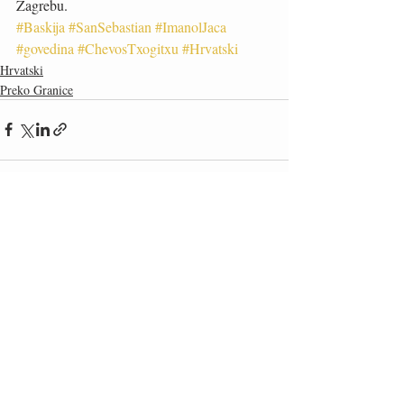
Zagrebu.
#Baskija
#SanSebastian
#ImanolJaca
#govedina
#ChevosTxogitxu
#Hrvatski
Hrvatski
Preko Granice
Recent Posts
See All