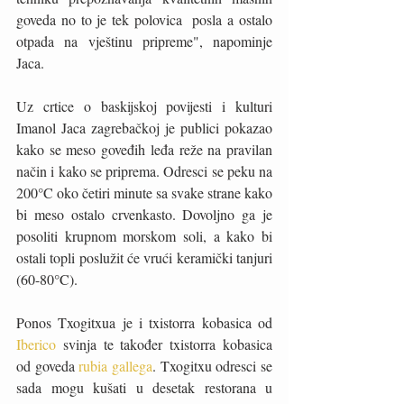
goveda no to je tek polovica  posla a ostalo 
otpada na vještinu pripreme", napominje 
Jaca.
Uz crtice o baskijskoj povijesti i kulturi 
Imanol Jaca zagrebačkoj je publici pokazao 
kako se meso goveđih leđa reže na pravilan 
način i kako se priprema. Odresci se peku na 
200°C oko četiri minute sa svake strane kako 
bi meso ostalo crvenkasto. Dovoljno ga je 
posoliti krupnom morskom soli, a kako bi 
ostali topli poslužit će vrući keramički tanjuri 
(60-80°C).
Ponos Txogitxua je i txistorra kobasica od 
Iberico 
svinja te također txistorra kobasica 
od goveda 
rubia gallega
. Txogitxu odresci se 
sada mogu kušati u desetak restorana u 