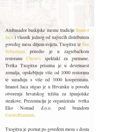
Ambasador baskijske mesne tradicije 
Imanol 
Jaca
 i vlasnik jednog od najvećih distributera  
goveđeg mesa diljem svijeta, Txogitxu iz
 San 
Sebastiana
 priredio je u zagrebačkom 
restoranu 
Chevo's
 spektakl za gurmane. 
Tvrtka Txogitxu prisutna je u devetnaest 
zemalja, opskrbljuju više od 1000 restorana 
te surađuju s više od 1000 kooperanata. 
Imanol Jaca stigao je u Hrvatsku u povodu 
otvorenja hrvatskog tržišta za španjolske 
steakove. Prezentaciju je organizirala  tvrtka 
Eko Nomad d.o.o. pod brandom 
GastroBranimir
.
Txogitxu je poznat po goveđem mesu s dosta 