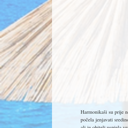
Harmonikaši su prije ne
počela jenjavati sredi
ali je obitelj uspjela v