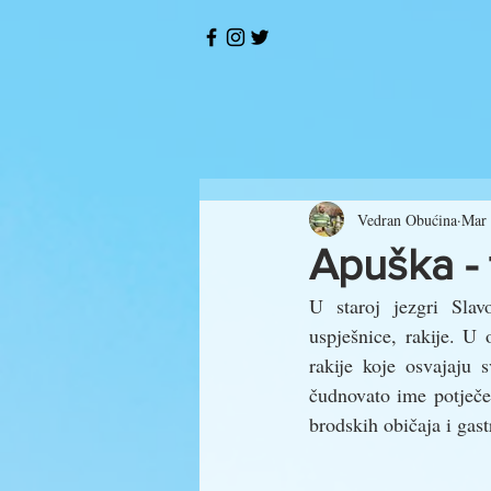
Vedran Obućina
Mar 
Apuška - 
U staroj jezgri Slav
uspješnice, rakije. U 
rakije koje osvajaju 
čudnovato ime potječe 
brodskih običaja i gast