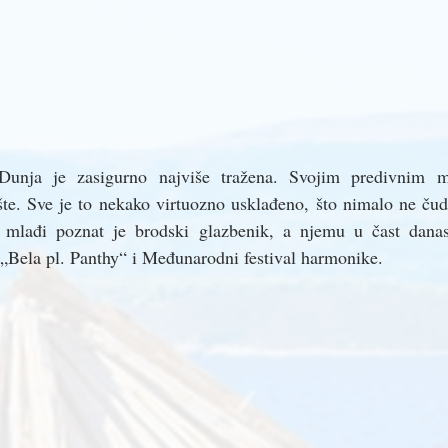
Dunja je zasigurno najviše tražena. Svojim predivnim m
šte. Sve je to nekako virtuozno usklađeno, što nimalo ne čud
 mlađi poznat je brodski glazbenik, a njemu u čast danas
„Bela pl. Panthy“ i Međunarodni festival harmonike. 