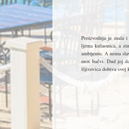
Proizvodnja je mala i
ljetna kušaonica, a z
ambijentu. A nema slav
inox bačvi. Dud joj da
šljivovica dobiva svoj 