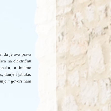
 da je ovo prava 
ica na električnu 
repeku, a imamo 
s, dunje i jabuke. 
nje,“ govori nam 