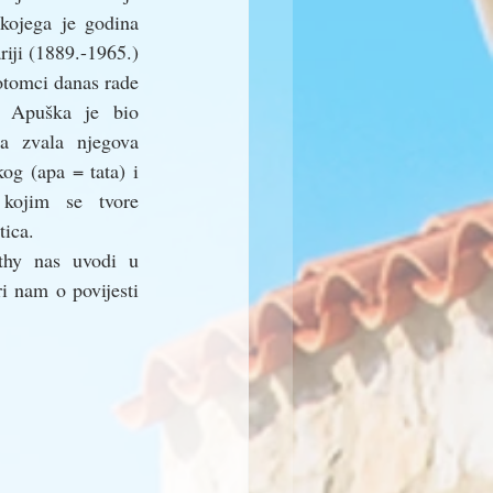
kojega je godina 
iji (1889.-1965.) 
otomci danas rade 
. Apuška je bio 
 zvala njegova 
og (apa = tata) i 
kojim se tvore 
tica.
thy nas uvodi u 
i nam o povijesti 