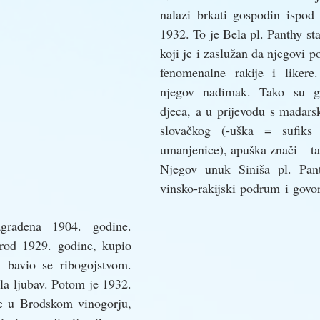
nalazi brkati gospodin ispod 
1932. To je Bela pl. Panthy star
koji je i zaslužan da njegovi p
fenomenalne rakije i likere
njegov nadimak. Tako su ga
djeca, a u prijevodu s mađarsk
slovačkog (-uška = sufiks 
umanjenice), apuška znači – ta
Njegov unuk Siniša pl. Pan
vinsko-rakijski podrum i govor
građena 1904. godine. 
od 1929. godine, kupio 
bavio se ribogojstvom. 
a ljubav. Potom je 1932. 
e u Brodskom vinogorju, 