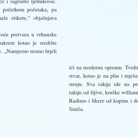
e i sagradio ljetnikovac. 
 početkom početaka, pa 
aše etikete,“ objašnjava 
će pretvara u vrhunske 
bakreni kotao je središte 
. „Namjerno nismo htjeli 
ići na modernu opremu. Tvrdim
stvar, kotao je na plin i mješal
struju. Sva rakija ide na p
rakiju od šljive, kruške william
Radimo i likere od kupine i du
Siniša.