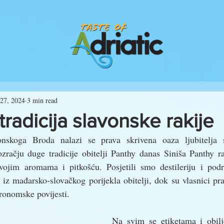
27, 2024
3 min read
tradicija slavonske rakije
onskoga Broda nalazi se prava skrivena oaza ljubitelja s
ozračju duge tradicije obitelji Panthy danas Siniša Panthy r
svojim aromama i pitkošću. Posjetili smo destileriju i pod
iz mađarsko-slovačkog porijekla obitelji, dok su vlasnici pra
ronomske povijesti. 
Na svim se etiketama i obiljež