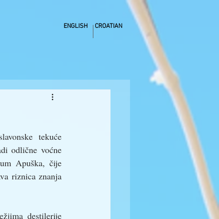
ENGLISH
CROATIAN
lavonske tekuće 
adi odlične voćne 
rum Apuška, čije 
va riznica znanja 
jima destilerije 