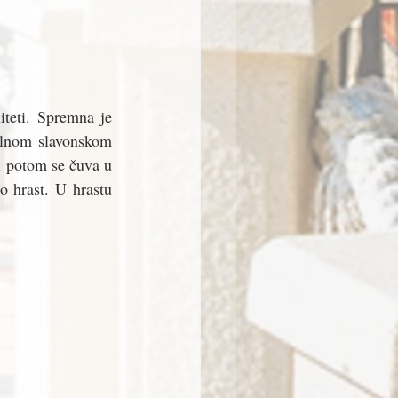
teti. Spremna je 
alnom slavonskom 
i potom se čuva u 
 hrast. U hrastu 