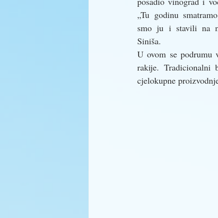
posadio vinograd i voć
„Tu godinu smatramo
smo ju i stavili na n
Siniša. 
U ovom se podrumu vo
rakije. Tradicionalni 
cjelokupne proizvodnje