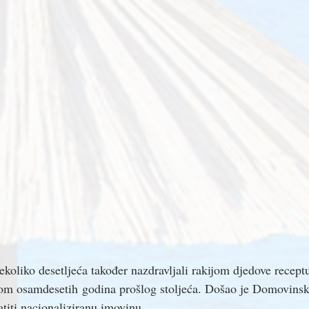
koliko desetljeća također nazdravljali rakijom djedove recepture
nom osamdesetih godina prošlog stoljeća. Došao je Domovinski r
ratiti nacionaliziranu imovinu . 