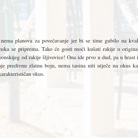
 nema planova za povećavanje jer bi se time gubilo na kvali
imska se priprema. Tako će gosti moći kušati rakije u origin
onskijeg od rakije šljivovice! Ona ide prvo u dud, pa u hrast 
je predivnu zlatnu boju, nema tanina niti utječe na okus kao
karakterističan okus. 