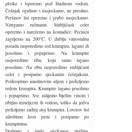
ploške i isperemo pod hladnom vodom. 
Češnjak ogulimo i nasjeckamo, ne presitno. 
Peršinov list operemo i grubo nasjeckamo. 
Natrgamo ružmarin. Stabljičasti celer 
operemo i narežemo na komadiće. Pećnicu 
zagrijemo na 200°C. U dublju vatrostalnu 
posudu rasporedimo red krumpira, lagano ih 
posolimo i popaprimo. Na krumpire 
rasporedimo ribu, koju samo lagano 
posolimo. Na ribu rasporedimo stabljičasti 
celer i posipamo sjeckanim češnjakom. 
Poškropimo maslinovim uljem i prekrijemo 
redom krumpira. Krumpire lagano posolimo 
i popaprimo. Sve zalijemo bijelim vinom i 
ribljim temeljcem ili vodom, toliko da jedva 
prekrijemo zadnji sloj krumpira. Lovorov list 
zdrobimo kroz prste i posipamo po 
krumpirima.
Dodamo i malo sjeckanog peršina. 