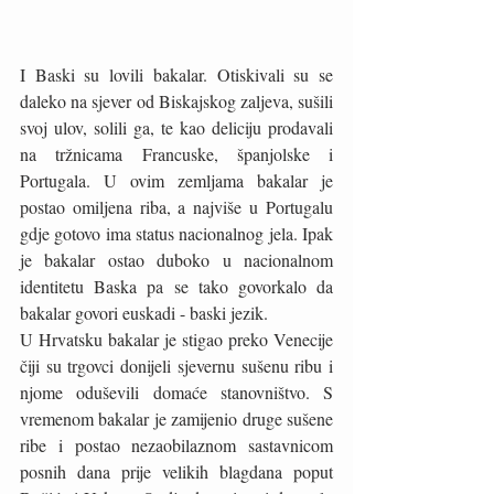
I Baski su lovili bakalar. Otiskivali su se 
daleko na sjever od Biskajskog zaljeva, sušili 
svoj ulov, solili ga, te kao deliciju prodavali 
na tržnicama Francuske, španjolske i 
Portugala. U ovim zemljama bakalar je 
postao omiljena riba, a najviše u Portugalu 
gdje gotovo ima status nacionalnog jela. Ipak 
je bakalar ostao duboko u nacionalnom 
identitetu Baska pa se tako govorkalo da 
bakalar govori euskadi - baski jezik. 
U Hrvatsku bakalar je stigao preko Venecije 
čiji su trgovci donijeli sjevernu sušenu ribu i 
njome oduševili domaće stanovništvo. S 
vremenom bakalar je zamijenio druge sušene 
ribe i postao nezaobilaznom sastavnicom 
posnih dana prije velikih blagdana poput 