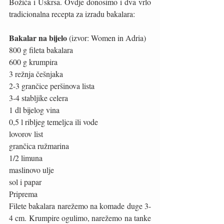
Božića i Uskrsa. Ovdje donosimo i dva vrlo 
tradicionalna recepta za izradu bakalara: 
Bakalar na bijelo
 (izvor: Women in Adria) 
800 g fileta bakalara
600 g krumpira
3 režnja češnjaka
2-3 grančice peršinova lista
3-4 stabljike celera
1 dl bijelog vina
0,5 l ribljeg temeljca ili vode
lovorov list
grančica ružmarina
1/2 limuna
maslinovo ulje
sol i papar
Priprema
Filete bakalara narežemo na komade duge 3-
4 cm. Krumpire ogulimo, narežemo na tanke 