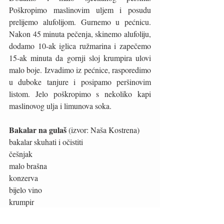
Poškropimo maslinovim uljem i posudu 
prelijemo alufolijom. Gurnemo u pećnicu. 
Nakon 45 minuta pečenja, skinemo alufoliju, 
dodamo 10-ak iglica ružmarina i zapečemo 
15-ak minuta da gornji sloj krumpira ulovi 
malo boje. Izvadimo iz pećnice, rasporedimo 
u duboke tanjure i posipamo peršinovim 
listom. Jelo poškropimo s nekoliko kapi 
maslinovog ulja i limunova soka.
Bakalar na gulaš
 (izvor: Naša Kostrena)
bakalar skuhati i očistiti
češnjak
malo brašna
konzerva
bijelo vino
krumpir
2-3 zrna papra