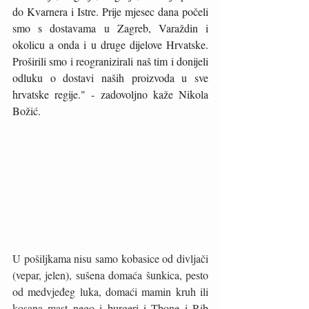
do Kvarnera i Istre. Prije mjesec dana počeli 
smo s dostavama u Zagreb, Varaždin i 
okolicu a onda i u druge dijelove Hrvatske. 
Proširili smo i reogranizirali naš tim i donijeli 
odluku o dostavi naših proizvoda u sve 
hrvatske regije." - zadovoljno kaže Nikola 
Božić. 
U pošiljkama nisu samo kobasice od divljači 
(vepar, jelen), sušena domaća šunkica, pesto 
od medvjeđeg luka, domaći mamin kruh ili 
kosana mast nego i burgeri i Tbone i Rib 