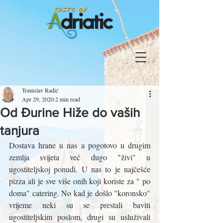
Tomislav Radić
Apr 29, 2020
2 min read
Od Đurine Hiže do vaših
tanjura
Dostava hrane u nas a pogotovo u drugim 
zemlja svijeta već dugo "živi" u 
ugostiteljskoj ponudi. U nas to je najčešće 
pizza ali je sve više onih koji koriste za " po 
doma" catering. No kad je došlo "koronsko" 
vrijeme neki su se prestali baviti 
ugostiteljskim poslom, drugi su usluživali 