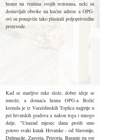
hranu na vratima svojih restorana, neki su 
dostavljali obroke na kućne adrese a OPG-
ovi su ponajviše tako plasirali poljoprivredne 
proizvode.
Kad se marljive ruke slože, dobre ideje se 
množe, a domaća hrana OPG-a Božić 
krenula je iz Varaždinskih Toplica najprije u 
pet hrvatskih gradova a nakon toga i mnogo 
dalje. 
"Unazad mjesec dana prošli smo 
gotovo svaki kutak Hrvatske - od Slavonije, 
Dalmacije, Zagorja, Prigorja, Baranje pa sve 