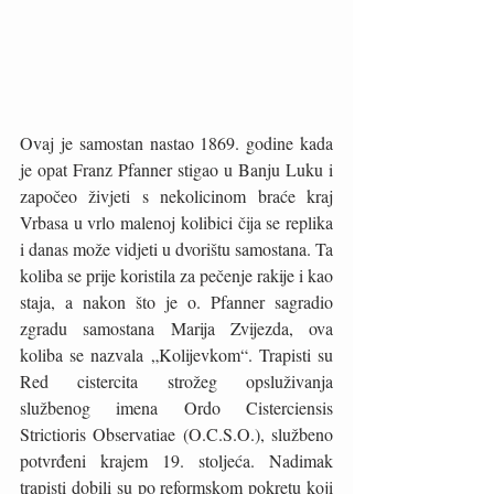
Ovaj je samostan nastao 1869. godine kada 
je opat Franz Pfanner stigao u Banju Luku i 
započeo živjeti s nekolicinom braće kraj 
Vrbasa u vrlo malenoj kolibici čija se replika 
i danas može vidjeti u dvorištu samostana. Ta 
koliba se prije koristila za pečenje rakije i kao 
staja, a nakon što je o. Pfanner sagradio 
zgradu samostana Marija Zvijezda, ova 
koliba se nazvala „Kolijevkom“. Trapisti su 
Red cistercita strožeg opsluživanja 
službenog imena Ordo Cisterciensis 
Strictioris Observatiae (O.C.S.O.), službeno 
potvrđeni krajem 19. stoljeća. Nadimak 
trapisti dobili su po reformskom pokretu koji 