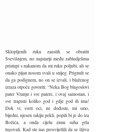
Sklopljenih ruku zaustih se obratiti 
Svevišnjem, no najstariji među zabludjelima 
pristupi s nakanom da mi ruku poljubi, ali se 
onako pijan nosom svali u snijeg. Prignuh se 
da ga podignem, no on se izvali, i blaženog 
izraza otpoče govoriti: “Neka Bog blagoslovi 
pater Vranju i sve patere, i ovaj samostan, i 
sve trapiste koliko god i gdje god ih ima! 
Dok vi, sveti oci, ne dođoste, mi smo, 
bijedni, ujesen rakiju pekli, popili bi je do iza 
Božića, a onda cijelu zimu suha grla 
tugovali. Kad ste nas prosvijetlili da se šljiva 