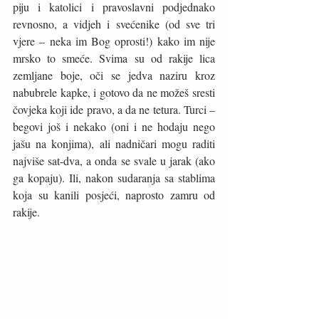
piju i katolici i pravoslavni podjednako 
revnosno, a vidjeh i svećenike (od sve tri 
vjere – neka im Bog oprosti!) kako im nije 
mrsko to smeće. Svima su od rakije lica 
zemljane boje, oči se jedva naziru kroz 
nabubrele kapke, i gotovo da ne možeš sresti 
čovjeka koji ide pravo, a da ne tetura. Turci – 
begovi još i nekako (oni i ne hodaju nego 
jašu na konjima), ali nadničari mogu raditi 
najviše sat-dva, a onda se svale u jarak (ako 
ga kopaju). Ili, nakon sudaranja sa stablima 
koja su kanili posjeći, naprosto zamru od 
rakije.