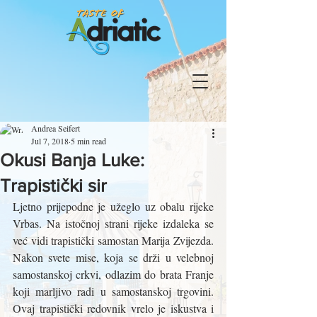
Andrea Seifert
Jul 7, 2018
5 min read
Okusi Banja Luke:
Trapistički sir
Ljetno prijepodne je užeglo uz obalu rijeke 
Vrbas. Na istočnoj strani rijeke izdaleka se 
već vidi trapistički samostan Marija Zvijezda. 
Nakon svete mise, koja se drži u velebnoj 
samostanskoj crkvi, odlazim do brata Franje 
koji marljivo radi u samostanskoj trgovini. 
Ovaj trapistički redovnik vrelo je iskustva i 