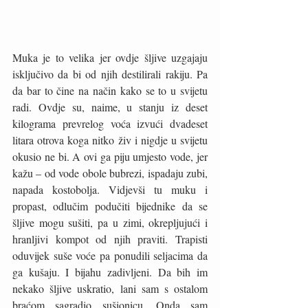
Muka je to velika jer ovdje šljive uzgajaju 
isključivo da bi od njih destilirali rakiju. Pa 
da bar to čine na način kako se to u svijetu 
radi. Ovdje su, naime, u stanju iz deset 
kilograma prevrelog voća izvući dvadeset 
litara otrova koga nitko živ i nigdje u svijetu 
okusio ne bi. A ovi ga piju umjesto vode, jer 
kažu – od vode obole bubrezi, ispadaju zubi, 
napada kostobolja. Vidjevši tu muku i 
propast, odlučim podučiti bijednike da se 
šljive mogu sušiti, pa u zimi, okrepljujući i 
hranljivi kompot od njih praviti. Trapisti 
oduvijek suše voće pa ponudili seljacima da 
ga kušaju. I bijahu zadivljeni. Da bih im 
nekako šljive uskratio, lani sam s ostalom 
braćom sagradio sušionicu. Onda sam 