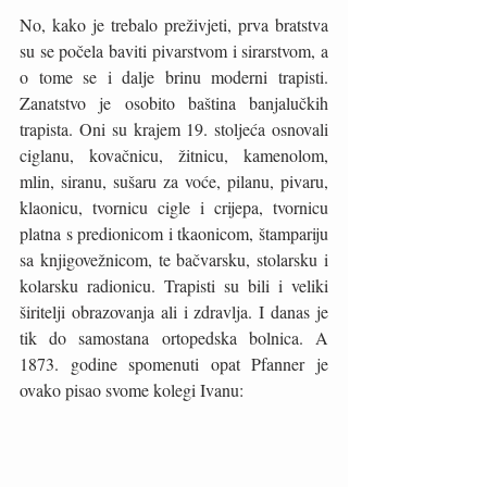
No, kako je trebalo preživjeti, prva bratstva 
su se počela baviti pivarstvom i sirarstvom, a 
o tome se i dalje brinu moderni trapisti. 
Zanatstvo je osobito baština banjalučkih 
trapista. Oni su krajem 19. stoljeća osnovali 
ciglanu, kovačnicu, žitnicu, kamenolom, 
mlin, siranu, sušaru za voće, pilanu, pivaru, 
klaonicu, tvornicu cigle i crijepa, tvornicu 
platna s predionicom i tkaonicom, štampariju 
sa knjigovežnicom, te bačvarsku, stolarsku i 
kolarsku radionicu. Trapisti su bili i veliki 
širitelji obrazovanja ali i zdravlja. I danas je 
tik do samostana ortopedska bolnica. A 
1873. godine spomenuti opat Pfanner je 
ovako pisao svome kolegi Ivanu: 