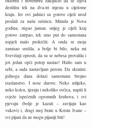
oktobra i novembra zaključio da se šljiva 
destilira tek na dva-tri mjesta u cijelome 
kraju. Jer ovi jadnici su gotovo cijeli urod 
prodali za našu sušnicu. Minula je Nova 
godina, stigao januar, snijeg je cijeli kraj 
gotovo zatrpao, tek smo put do samostana 
uspjeli malo prokrčiti. A onda se moja 
zamisao srušila, a bolje bi bilo, neka mi 
Svevišnji oprosti, da su se nebesa provalila i 
još jedan opći potop nastao! Hulio sam u 
sebi, a sada nastavljam perom. Da skratim: 
jednoga dana dolazi samostanu brojno 
izaslanstvo. I nose darove. Neko mlijeko, 
neko kolcu, tjeraju i nekoliko ovčica, napiti li 
svježe ispečenih ogromnih kruhova, i svi 
pjevaju (bolje je kazati – zavijaju kao 
vukovi) i, dragi moj brate u Kristu Ivane – 
svi pijani da ne mogu pijaniji biti!