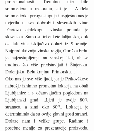
profesionalnosti. Trenutno nije bilo 
sommeliera u restoranu, ali je i Anđela 
sommelierka prvoga stupnja i uspješno nas je 
uvjerila u sve dobrobiti slovenskih vina: 
„Gotovo cjelokupna vinska ponuda je 
slovenska. Samo su tri etikete talijanske, dok 
ostatak vina isključivo dolazi iz Slovenije. 
Najproduktivnija vinska regija, Goriška brda, 
je najzastupljenija na vinskoj listi, ali se 
trudimo što više predstavljati i Štajersku, 
Dolenjsku, Belu krajinu, Primorsku…“
Oko nas je sve više ljudi, jer je Petkovškovo 
nabrežje iznimno prometna lokacija na obali 
Ljubljanice i s očaravajućim pogledom na 
Ljubljanski grad. „Ljeti je ovdje 80% 
stranaca, a zimi oko 60%. Lokacija je 
determinirala da su ovdje glavni gosti stranci. 
Dolaze nam i velike grupe. Radimo i 
posebne menije za prezentacije proizvoda. 