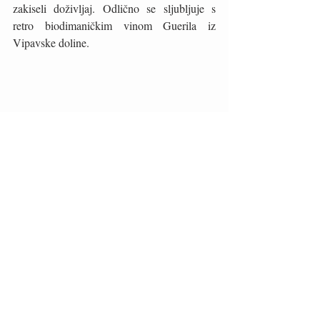
zakiseli doživljaj. Odlično se sljubljuje s 
retro biodimaničkim vinom Guerila iz 
Vipavske doline. 
U porastu je potražnja za veganskom 
hranom, uključujući deserte. Dobri potrošači, 