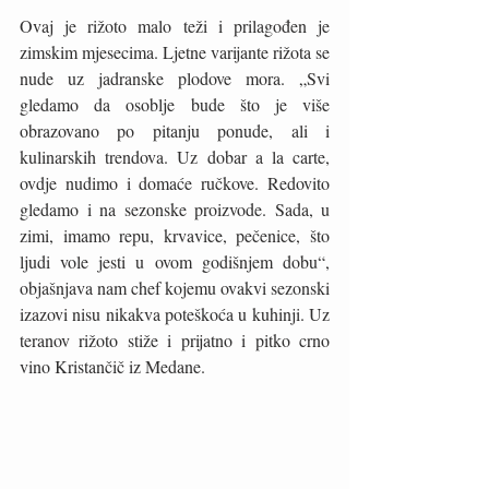
Ovaj je rižoto malo teži i prilagođen je 
zimskim mjesecima. Ljetne varijante rižota se 
nude uz jadranske plodove mora. „Svi 
gledamo da osoblje bude što je više 
obrazovano po pitanju ponude, ali i 
kulinarskih trendova. Uz dobar a la carte, 
ovdje nudimo i domaće ručkove. Redovito 
gledamo i na sezonske proizvode. Sada, u 
zimi, imamo repu, krvavice, pečenice, što 
ljudi vole jesti u ovom godišnjem dobu“, 
objašnjava nam chef kojemu ovakvi sezonski 
izazovi nisu nikakva poteškoća u kuhinji. Uz 
teranov rižoto stiže i prijatno i pitko crno 
vino Kristančič iz Medane. 