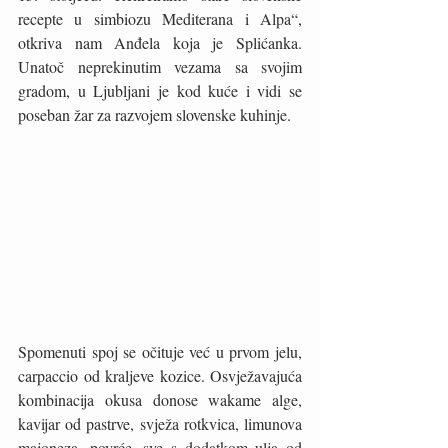
recepte u simbiozu Mediterana i Alpa“, 
otkriva nam Anđela koja je Splićanka. 
Unatoč neprekinutim vezama sa svojim 
gradom, u Ljubljani je kod kuće i vidi se 
poseban žar za razvojem slovenske kuhinje. 
Spomenuti spoj se očituje već u prvom jelu, 
carpaccio od kraljeve kozice. Osvježavajuća 
kombinacija okusa donose wakame alge, 
kavijar od pastrve, svježa rotkvica, limunova 
majoneza, povrće, sve s dodatkom ulja od 