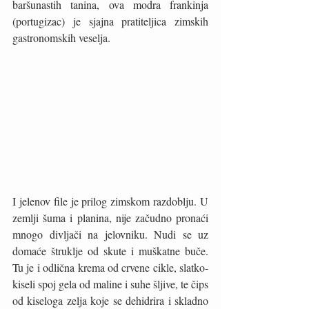
baršunastih tanina, ova modra frankinja 
(portugizac) je sjajna pratiteljica zimskih 
gastronomskih veselja. 
I jelenov file je prilog zimskom razdoblju. U 
zemlji šuma i planina, nije začudno pronaći 
mnogo divljači na jelovniku. Nudi se uz 
domaće štruklje od skute i muškatne buče. 
Tu je i odlična krema od crvene cikle, slatko-
kiseli spoj gela od maline i suhe šljive, te čips 
od kiseloga zelja koje se dehidrira i skladno 