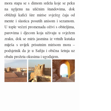
mora stapa se s dimom srdela koje se peku 
na ugljenu na uličnim štandovima, dok 
obližnji kafići šire mirise svježeg čaja od 
mente i slastica posutih anisom i sezamom. 
U tople večeri promenada oživi s obiteljima, 
parovima i djecom koja uživaju u svježem 
zraku, dok se miris jasmina iz vrtnih kutaka 
miješa s uvijek prisutnim mirisom mora – 
podsjetnik da je u Safiju i obična šetnja uz 
obalu prožeta okusima i ugođajem.