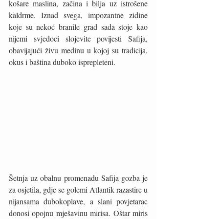
košare maslina, začina i bilja uz istrošene 
kaldrme. Iznad svega, impozantne zidine 
koje su nekoć branile grad sada stoje kao 
nijemi svjedoci slojevite povijesti Safija, 
obavijajući živu medinu u kojoj su tradicija, 
okus i baština duboko isprepleteni.
Šetnja uz obalnu promenadu Safija gozba je 
za osjetila, gdje se golemi Atlantik razastire u 
nijansama dubokoplave, a slani povjetarac 
donosi opojnu mješavinu mirisa. Oštar miris 