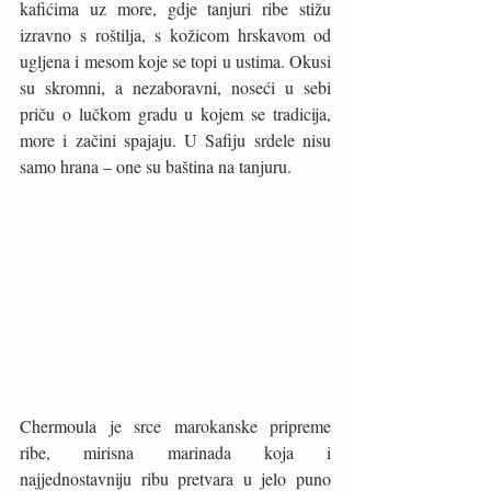
kafićima uz more, gdje tanjuri ribe stižu 
izravno s roštilja, s kožicom hrskavom od 
ugljena i mesom koje se topi u ustima. Okusi 
su skromni, a nezaboravni, noseći u sebi 
priču o lučkom gradu u kojem se tradicija, 
more i začini spajaju. U Safiju srdele nisu 
samo hrana – one su baština na tanjuru.
Chermoula je srce marokanske pripreme 
ribe, mirisna marinada koja i 
najjednostavniju ribu pretvara u jelo puno 