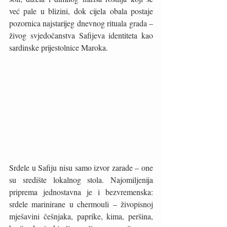
već pale u blizini, dok cijela obala postaje 
pozornica najstarijeg dnevnog rituala grada – 
živog svjedočanstva Safijeva identiteta kao 
sardinske prijestolnice Maroka.
Srdele u Safiju nisu samo izvor zarade – one 
su središte lokalnog stola. Najomiljenija 
priprema jednostavna je i bezvremenska: 
srdele marinirane u chermouli – živopisnoj 
mješavini češnjaka, paprike, kima, peršina, 