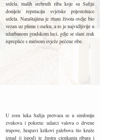
srdela, malih srebrnih riba koje su Safiju 
donijele reputaciju svjetske prijestolnice 
srdela. Naraštajima je ritam života ovdje bio 
vezan uz plimu i oseku, a to je najvidljivije u 
užurbanom gradskom luci, gdje se slani zrak 
isprepliće s mirisom svježe pečene ribe.
U zoru luka Safija pretvara se u simfoniju 
zvukova i pokreta: udarci valova o drvene 
trupove, hrapavi krikovi galebova što kruže 
iznad (i ispod) te žustra cjenkanja ribara i 