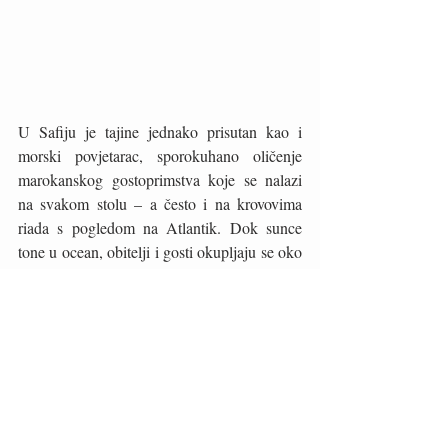
U Safiju je tajine jednako prisutan kao i 
morski povjetarac, sporokuhano oličenje 
marokanskog gostoprimstva koje se nalazi 
na svakom stolu – a često i na krovovima 
riada s pogledom na Atlantik. Dok sunce 
tone u ocean, obitelji i gosti okupljaju se oko 
stožaste glinene posude, podižući poklopac 
iz kojega izbija oblak pare bogate šafranom, 
kimom, ukiseljenim limunom i mekanom 
ribom ili janjetinom. Kušan visoko iznad 
vijugavih uličica medine, tajin postaje više 
od obroka; postaje zajednički obred, gdje se 
okusi zemlje i mora susreću pod otvorenim 
nebom, uz smijeh, rukama trgani kruh i 