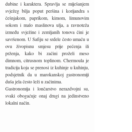
dubine i karaktera. Spravlja se miješanjem 
svježeg bilja poput peršina i korijandra s 
češnjakom, paprikom, kimom, limunovim 
sokom i malo maslinova ulja, a ravnoteža 
između svježine i zemljanih tonova čini je 
savršenom. U Safiju se srdele često umaču u 
ovu živopisnu smjesu prije pečenja ili 
prženja, kako bi začini proželi meso 
dimnom, citrusnom toplinom. Chermoula je 
tradicija koja se prenosi iz kuhinje u kuhinju, 
podsjetnik da u marokanskoj gastronomiji 
duša jela često leži u začinima.
Gastronomija i lončarstvo nerazdvojni su, 
svaki obogaćuje onaj drugi na jedinstveno 
lokalni način.