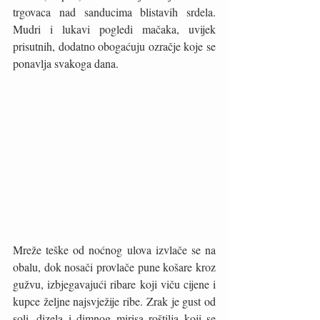
trgovaca nad sanducima blistavih srdela. 
Mudri i lukavi pogledi mačaka, uvijek 
prisutnih, dodatno obogaćuju ozračje koje se 
ponavlja svakoga dana.
Mreže teške od noćnog ulova izvlače se na 
obalu, dok nosači provlače pune košare kroz 
gužvu, izbjegavajući ribare koji viču cijene i 
kupce željne najsvježije ribe. Zrak je gust od 
soli, dizela i dimnog mirisa roštilja koji se 