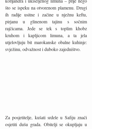
korijandra i ukiseljenog limuna – prije nego 
što se ispeku na otvorenom plamenu. Drugi 
ih radije usitne i začine u nježnu keftu, 
pirjanu u glinenom tajinu s sočnim 
rajčicama. Jede se tek s toplim khobz 
kruhom i kapljicom limuna, a ta jela 
utjelovljuju bit marokanske obalne kuhinje: 
svježinu, odvažnost i duboko zajedništvo.
Za posjetitelje, kušati srdele u Safiju znači 
osjetiti dušu grada. Obitelji se okupljaju u 