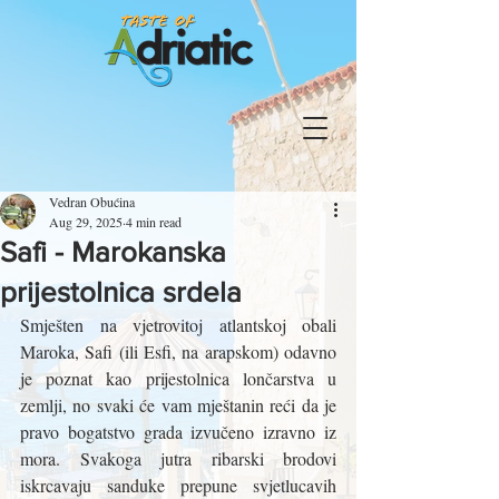
Vedran Obućina
Aug 29, 2025
4 min read
Safi - Marokanska
prijestolnica srdela
Smješten na vjetrovitoj atlantskoj obali 
Maroka, Safi (ili Esfi, na arapskom) odavno 
je poznat kao prijestolnica lončarstva u 
zemlji, no svaki će vam mještanin reći da je 
pravo bogatstvo grada izvučeno izravno iz 
mora. Svakoga jutra ribarski brodovi 
iskrcavaju sanduke prepune svjetlucavih 