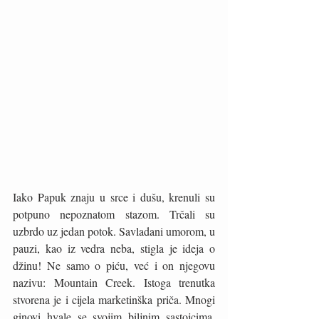
Iako Papuk znaju u srce i dušu, krenuli su 
potpuno nepoznatom stazom. Trčali su 
uzbrdo uz jedan potok. Savladani umorom, u 
pauzi, kao iz vedra neba, stigla je ideja o 
džinu! Ne samo o piću, već i on njegovu 
nazivu: Mountain Creek. Istoga trenutka 
stvorena je i cijela marketinška priča. Mnogi 
ginovi hvale se svojim biljnim sastojcima. 