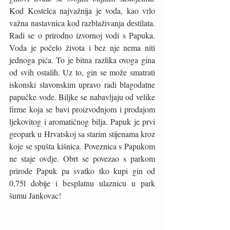
Kod Kostelca najvažnija je voda, kao vrlo 
važna nastavnica kod razblaživanja destilata. 
Radi se o prirodno izvornoj vodi s Papuka. 
Voda je počelo života i bez nje nema niti 
jednoga pića. To je bitna razlika ovoga gina 
od svih ostalih. Uz to, gin se može smatrati 
iskonski slavonskim upravo radi blagodatne 
papučke vode. Biljke se nabavljaju od velike 
firme koja se bavi proizvodnjom i prodajom 
ljekovitog i aromatičnog bilja. Papuk je prvi 
geopark u Hrvatskoj sa starim stijenama kroz 
koje se spušta kišnica. Poveznica s Papukom 
ne staje ovdje. Obrt se povezao s parkom 
prirode Papuk pa svatko tko kupi gin od 
0,75l dobije i besplatnu ulaznicu u park 
šumu Jankovac!