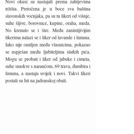
Novi okusi su nastajali prema zahtjevima 
tržišta. Pretočena je u boce sva baština 
slavonskih voćnjaka, pa su tu likeri od višnje, 
suhe šljive, borovnice, kupine, oraha, meda. 
No krenulo se i šire. Među zanimljivijim 
likerima nalazi se i liker od lavande i limuna. 
Iako nije omiljen među vlasnicima, pokazao 
se uspješan među ljubiteljima slatkih pića. 
Mogu se probati i liker od jabuke i cimeta, 
suhe smokve s narančom, 69 trava, đumbira i 
limuna, a nastaju uvijek i novi. Takvi likeri 
postali su hit na jadranskoj obali.