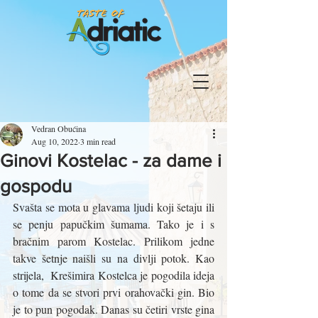
Vedran Obućina
Aug 10, 2022
3 min read
Ginovi Kostelac - za dame i
gospodu
Svašta se mota u glavama ljudi koji šetaju ili 
se penju papučkim šumama. Tako je i s 
bračnim parom Kostelac. Prilikom jedne 
takve šetnje naišli su na divlji potok. Kao 
strijela,  Krešimira Kostelca je pogodila ideja 
o tome da se stvori prvi orahovački gin. Bio 
je to pun pogodak. Danas su četiri vrste gina 