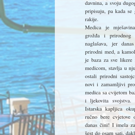
davnina, a svoju dugog
pripisuju, pa kada se 
rakije.
Medica je mješavina 
grožđa i prirodnog
naglašava, jer danas
prirodni med, a kamoli
je baza za sve likere
medicom, stavlja u nju
ostali prirodni sastoj
novi i zamamljivi pro
medica sa cvijetom baz
i ljekovita svojstva
Istarska kapljica okup
ručno bere cvjetove o
danas čini! I imela z
šest do osam sati, dak