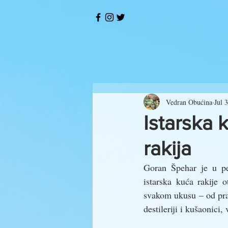
Vedran Obućina
Jul 
Istarska k
rakija
Goran Špehar je u pet
istarska kuća rakije o
svakom ukusu – od pravi
destileriji i kušaonici,