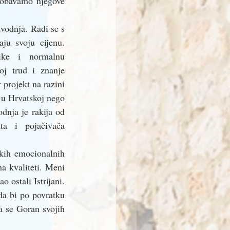
robavamo njegove 
vodnja. Radi se s 
ju svoju cijenu. 
ike i normalnu 
j trud i znanje 
 projekt na razini 
 u Hrvatskoj nego 
dnja je rakija od 
ta i pojačivača 
kih emocionalnih 
a kvaliteti. Meni 
 ostali Istrijani. 
da bi po povratku 
a se Goran svojih 