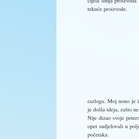
cijela linija proizvod
tekuće proizvode. 
razloga. Moj nono je i
je došla ideja, zašto n
Nije dizao svoje peter
opet sudjelovali u pol
početaka. 