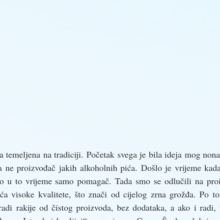
a temeljena na tradiciji. Početak svega je bila ideja mog nona 
 a ne proizvođač jakih alkoholnih pića. Došlo je vrijeme kad
io u to vrijeme samo pomagač. Tada smo se odlučili na proiz
ća visoke kvalitete, što znači od cijelog zrna grožđa. Po to
radi rakije od čistog proizvoda, bez dodataka, a ako i radi, t