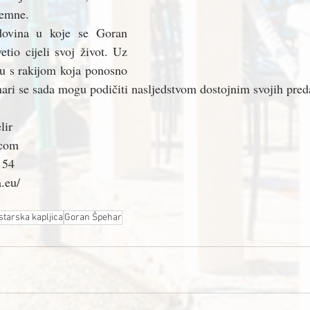
remne. 
dovina u koje se Goran 
tio cijeli svoj život. Uz 
u s rakijom koja ponosno 
ari se sada mogu podičiti nasljedstvom dostojnim svojih pred
lir
.com 
 54
a.eu/
Istarska kapljica
Goran Špehar