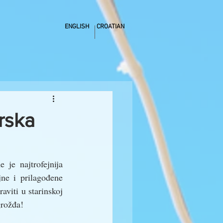
ENGLISH
CROATIAN
arska
je najtrofejnija 
jne i prilagođene 
viti u starinskoj 
grožđa! 