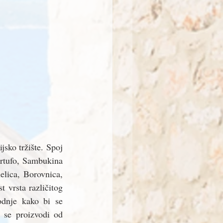
jsko tržište. Spoj 
artufo, Sambukina 
lica, Borovnica, 
 vrsta različitog 
odnje kako bi se 
a se proizvodi od 