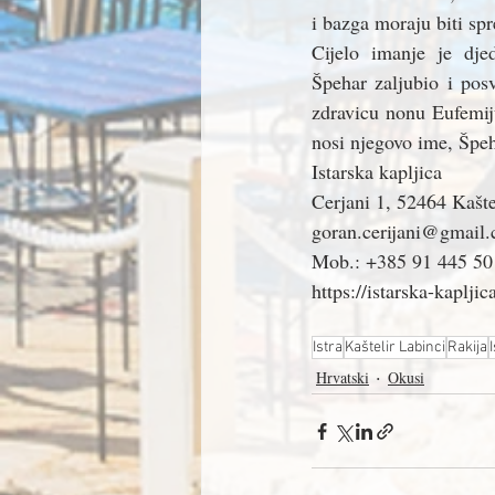
i bazga moraju biti sp
Cijelo imanje je dje
Špehar zaljubio i posve
zdravicu nonu Eufemij
nosi njegovo ime, Špeh
Istarska kapljica
Cerjani 1, 52464 Kašte
goran.cerijani@gmail
Mob.: +385 91 445 50
https://istarska-kapljic
Istra
Kaštelir Labinci
Rakija
Hrvatski
Okusi