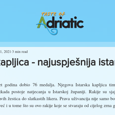
31, 2021
3 min read
apljica - najuspješnija ist
 godina dobio 76 medalja. Njegova Istarska kapljica time 
tkada postoje natjecanja u Istarskoj županiji. Rakije su sja
h žestica do slatkastih likera. Prava uživancija nije samo bora
 već i u tome što su ovo rakije koje se stvaraju od cijelog zrna 