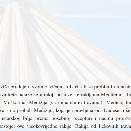
više prodaje u svom zavičaju, u Istri, ali se probila i na austri
kvalitete nalaze se u rakiji od loze, te rakijama Mediteran, T
 Muškatina, Medižija (s aromatičnim travama), Medica, Ime
a smo probali Medižiju, koja je spravljena od dvadeset i šest
 istarskog bilja prema posebnoj recepturi i načinu proizv
 sastojci ove visokovrijedne rakije. Rakija od ljekovitih trav