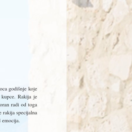
ca godišnje koje 
 kupce. Rakija je 
oran radi od toga 
 rakija specijalna 
d emocija. 