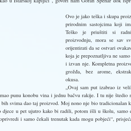
a kao u Istarskoj kapljici“, govori nam Goran Špehar dok isp
Ovo je jako teška i skupa proiz
prirodnim sastojcima koji ima
Teško je priuštiti si radn
proizvodnju, mora se sav svo
orijentirati da se ostvari ovakav
koja je prepoznatljiva ne samo
i izvan nje. Kompletna proizvo
grožđa, bez arome, ekstrak
okusa. 
„Ovaj sam put izabrao iz veli
mao punu konobu vina i jednu bačvu rakije. I tu nije štedio n
e bih svima dao taj proizvod. Moj nono nje bio tradicionalan kao
o djece u pet ujutro kako bi radili, potom išli u školu, samo 
joprivredi i samo čekali trenutak kada mogu pobjeći“, prisjeć