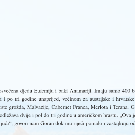
posvećena djedu Eufemiju i baki Anamariji. Imaju samo 400 bo
k i po tri godine unaprijed, većinom za austrijske i hrvatske
vrste grožđa, Malvazije, Cabernet Franca, Merlota i Terana. G
i odležava dvije i pol do tri godine u američkom hrastu. „Ova je
i ljudi“, govori nam Goran dok mu riječi pomalo i zastajkuju o