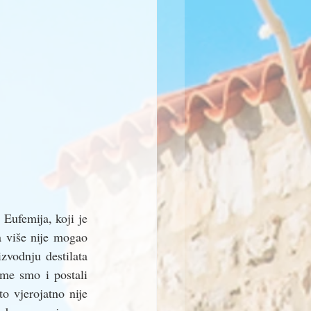
Eufemija, koji je 
a više nije mogao 
vodnju destilata 
me smo i postali 
o vjerojatno nije 