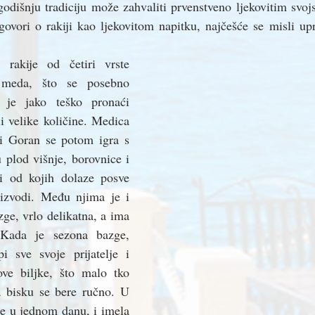
odišnju tradiciju može zahvaliti prvenstveno ljekovitim svojs
govori o rakiji kao ljekovitom napitku, najčešće se misli up
rakije od četiri vrste 
 meda, što se posebno 
 je jako teško pronaći 
 velike količine. Medica 
 i Goran se potom igra s 
 plod višnje, borovnice i 
ci od kojih dolaze posve 
izvodi. Među njima je i 
ge, vrlo delikatna, a ima 
. Kada je sezona bazge, 
i sve svoje prijatelje i 
ve biljke, što malo tko 
a bisku se bere ručno. U 
le u jednom danu, i imela 