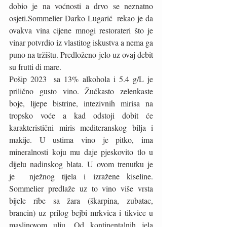
dobio je na voćnosti a drvo se neznatno 
osjeti.Sommelier Darko Lugarić  rekao je da 
ovakva vina cijene mnogi restorateri što je 
vinar potvrdio iz vlastitog iskustva a nema ga 
puno na tržištu. Predloženo jelo uz ovaj debit 
su frutti di mare. 
Pošip 2023  sa 13% alkohola i 5.4 g/L je 
prilično gusto vino. Žućkasto zelenkaste 
boje, lijepe bistrine, intezivnih mirisa na 
tropsko voće a kad odstoji dobit će 
karakteristični miris mediteranskog bilja i 
makije. U ustima vino je pitko, ima 
mineralnosti koju mu daje pjeskovito tlo u 
dijelu nadinskog blata. U ovom trenutku je  
je  nježnog tijela i izražene kiseline. 
Sommelier predlaže uz to vino više vrsta 
bijele ribe sa žara (škarpina, zubatac, 
brancin) uz prilog bejbi mrkvica i tikvice u 
maslinovom ulju. Od kontinentalnih jela 