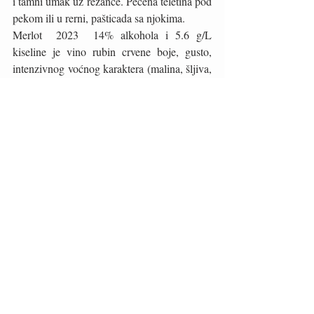
i tamni umak uz rezance. Pečena teletina pod 
pekom ili u rerni, pašticada sa njokima. 
Merlot  2023  14% alkohola i 5.6 g/L 
kiseline je vino rubin crvene boje, gusto, 
intenzivnog voćnog karaktera (malina, šljiva, 
kupina, drvo, duhan, ukuhani kompot ili 
pekmez od šljiva). Grožđe je brano potkraj 
rujna fermentiralo je na otvorenom u velikoj 
kaci pri temperaturi od 28 stupnjeva. Nakon 
tjedan dana fermentacija je prestala i 
postojala je bojazan da će ostati slatko. 
Međutim uz trud enologinje refermentiralo je 
oko Božića i danas je to lijepo strukturirano 
vino. Također osjetni alkohol ne smeta. 
Vedran Vinketa je tajnik Udruge vinara 
zadarske županije (njih 34). Udruga 
priprema posebnu bocu i markicu sa 
natpisom Zadarska Maraština. 
Snimke; Marko Čolić, Vinketa 