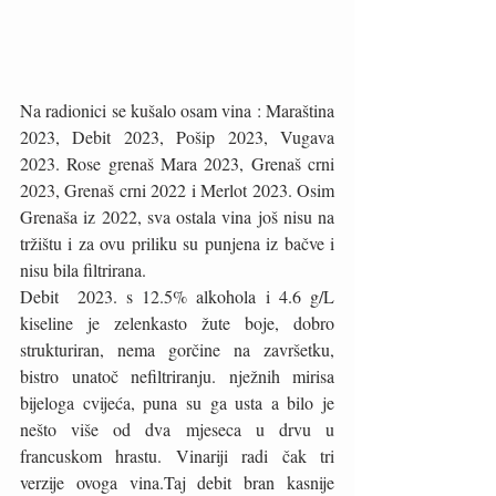
Na radionici se kušalo osam vina : Maraština 
2023, Debit 2023, Pošip 2023, Vugava 
2023. Rose grenaš Mara 2023, Grenaš crni 
2023, Grenaš crni 2022 i Merlot 2023. Osim 
Grenaša iz 2022, sva ostala vina još nisu na 
tržištu i za ovu priliku su punjena iz bačve i 
nisu bila filtrirana.   
Debit  2023. s 12.5% alkohola i 4.6 g/L 
kiseline je zelenkasto žute boje, dobro 
strukturiran, nema gorčine na završetku, 
bistro unatoč nefiltriranju. nježnih mirisa 
bijeloga cvijeća, puna su ga usta a bilo je 
nešto više od dva mjeseca u drvu u 
francuskom hrastu. Vinariji radi čak tri 
verzije ovoga vina.Taj debit bran kasnije 