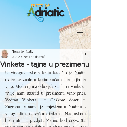
Tomislav Radić
Jun 20, 2024
3 min read
Vinketa - tajna u prezimenu
U vinogradarskom kraju kao što je Nadin 
uvijek se znalo u kojim kućama  je najbolje 
vino. Među njima oduvijek su  bili i Vinkete. 
"Nije nam uzalud u prezimenu vino"priča  
Vedran Vinketa  u Češkom domu u 
Zagrebu. Vinarija je smještena u Nadinu s 
vinogradima najvećim dijelom u Nadinskom 
blatu ali i u predjelu Zidine kod crkve (tu 
imaju plavinu i debit). Vinketa ima 11 000 