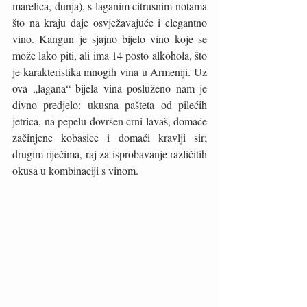
marelica, dunja), s laganim citrusnim notama 
što na kraju daje osvježavajuće i elegantno 
vino. Kangun je sjajno bijelo vino koje se 
može lako piti, ali ima 14 posto alkohola, što 
je karakteristika mnogih vina u Armeniji. Uz 
ova „lagana“ bijela vina posluženo nam je 
divno predjelo: ukusna pašteta od pilećih 
jetrica, na pepelu dovršen crni lavaš, domaće 
začinjene kobasice i domaći kravlji sir; 
drugim riječima, raj za isprobavanje različitih 
okusa u kombinaciji s vinom. 