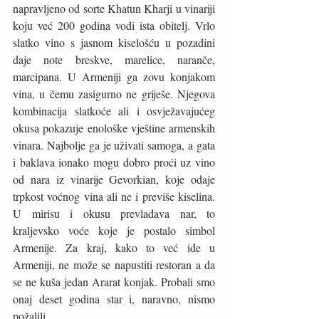
napravljeno od sorte Khatun Kharji u vinariji 
koju već 200 godina vodi ista obitelj. Vrlo 
slatko vino s jasnom kiselošću u pozadini 
daje note breskve, marelice, naranče, 
marcipana. U Armeniji ga zovu konjakom 
vina, u čemu zasigurno ne griješe. Njegova 
kombinacija slatkoće ali i osvježavajućeg 
okusa pokazuje enološke vještine armenskih 
vinara. Najbolje ga je uživati samoga, a gata 
i baklava ionako mogu dobro proći uz vino 
od nara iz vinarije Gevorkian, koje odaje 
trpkost voćnog vina ali ne i previše kiselina. 
U mirisu i okusu prevladava nar, to 
kraljevsko voće koje je postalo simbol 
Armenije. Za kraj, kako to već ide u 
Armeniji, ne može se napustiti restoran a da 
se ne kuša jedan Ararat konjak. Probali smo 
onaj deset godina star i, naravno, nismo 
požalili. 