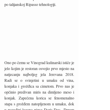
po talijanskoj Ripasso tehnologiji. 
Ono po čemu se Vinograd kulinarski ističe je 
jelo kojim je restoran osvojio prvo mjesto na 
natjecanju najboljeg jela Jerevana 2018. 
Radi se o svinjetini u umaku od vina, 
konjaka i grožđica sa cimetom. Prvo nas je 
opčinio predivan miris na dimljeno meso i 
konjak. Zapečena korica se fenomenalno 
stapa s grožđem natopljenom u umaku, dok 
u pozadini lagano pjeva Doris Day „Dream 