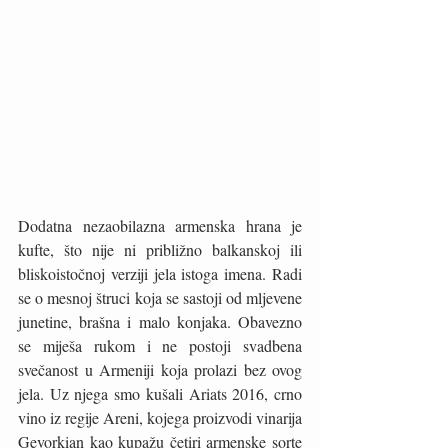
Dodatna nezaobilazna armenska hrana je 
kufte, što nije ni približno balkanskoj ili 
bliskoistočnoj verziji jela istoga imena. Radi 
se o mesnoj štruci koja se sastoji od mljevene 
junetine, brašna i malo konjaka. Obavezno 
se miješa rukom i ne postoji svadbena 
svečanost u Armeniji koja prolazi bez ovog 
jela. Uz njega smo kušali Ariats 2016, crno 
vino iz regije Areni, kojega proizvodi vinarija 
Gevorkian kao kupažu četiri armenske sorte 