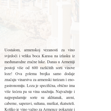
Uostalom, armenskoj vezanosti za vino 
svjedoči i velika boca Karasa na izlasku iz 
međunarodne zračne luke. Danas u Armeniji 
postoji više od 600 različitih sorti vinove 
loze! Ova golema brojka samo dodaje 
značaju vinarstva za armenski turizam i eno-
gastronomiju. Loza je specifična, obično ima 
više šećera pa su vina snažnija. Najvažnije i 
najpopularnije sorte su akhtanak, areni, 
caberne, saperavi, sultana, muškat, rkatseteli. 
Koliko je vino važno za Armence pokazuje i 