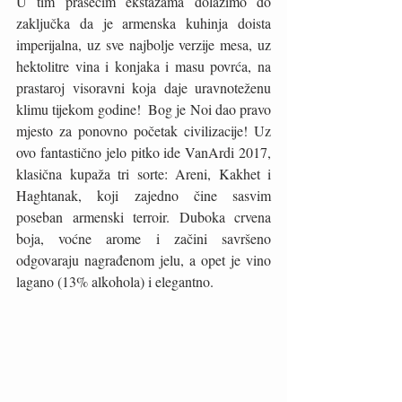
U tim prasećim ekstazama dolazimo do 
zaključka da je armenska kuhinja doista 
imperijalna, uz sve najbolje verzije mesa, uz 
hektolitre vina i konjaka i masu povrća, na 
prastaroj visoravni koja daje uravnoteženu 
klimu tijekom godine!  Bog je Noi dao pravo 
mjesto za ponovno početak civilizacije! Uz 
ovo fantastično jelo pitko ide VanArdi 2017, 
klasična kupaža tri sorte: Areni, Kakhet i 
Haghtanak, koji zajedno čine sasvim 
poseban armenski terroir. Duboka crvena 
boja, voćne arome i začini savršeno 
odgovaraju nagrađenom jelu, a opet je vino 
lagano (13% alkohola) i elegantno. 