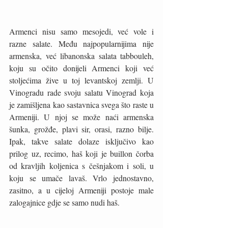
Armenci nisu samo mesojedi, već vole i 
razne salate. Među najpopularnijima nije 
armenska, već libanonska salata tabbouleh, 
koju su očito donijeli Armenci koji već 
stoljećima žive u toj levantskoj zemlji. U 
Vinogradu rade svoju salatu Vinograd koja 
je zamišljena kao sastavnica svega što raste u 
Armeniji. U njoj se može naći armenska 
šunka, grožđe, plavi sir, orasi, razno bilje. 
Ipak, takve salate dolaze isključivo kao 
prilog uz, recimo, haš koji je buillon čorba 
od kravljih koljenica s češnjakom i soli, u 
koju se umače lavaš. Vrlo jednostavno, 
zasitno, a u cijeloj Armeniji postoje male 
zalogajnice gdje se samo nudi haš. 