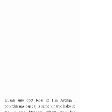
Kušali smo opet Rose iz Hin Arenija i 
potvrdili naš osjećaj iz same vinarije kako se 
radi o vrlo blijedom suhom vinu bez 