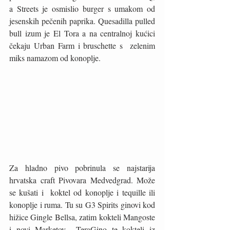
a Streets je osmislio burger s umakom od 
jesenskih pečenih paprika. Quesadilla pulled 
bull izum je El Tora a na centralnoj kućici 
čekaju Urban Farm i bruschette s  zelenim 
miks namazom od konoplje.
Za hladno pivo pobrinula se najstarija 
hrvatska craft Pivovara Medvedgrad. Može 
se kušati i  koktel od konoplje i tequille ili 
konoplje i ruma. Tu su G3 Spirits ginovi kod 
hižice Gingle Bellsa, zatim kokteli Mangoste 
i novi Marketov  TeraGino te kokteli iz 