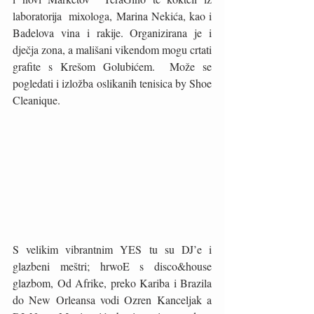
laboratorija  mixologa, Marina Nekića, kao i 
Badelova vina i rakije. Organizirana je i 
dječja zona, a mališani vikendom mogu crtati 
grafite s Krešom Golubićem.  Može se 
pogledati i izložba oslikanih tenisica by Shoe 
Cleanique.
S velikim vibrantnim YES tu su DJ’e i 
glazbeni meštri; hrwoE s disco&house 
glazbom, Od Afrike, preko Kariba i Brazila 
do New Orleansa vodi Ozren Kanceljak a 