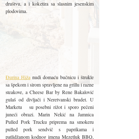
društvu, a i koketira sa slasnim jesenskim 
plodovima.
Đurina Hiža
 nudi domaću bučnicu i štrukle 
sa špekom i sirom spravljene na grillu i razne 
steakove, a Cheese Bar by Rene Bakalović  
gulaš od divljači i Neretvanski brudet. U 
Marketu   su posebni rižot i sporo pečeni 
juneći obrazi. Marin Nekić na Jamnica 
Pulled Pork Trucku priprema na smokeru 
pulled pork sendvič s paprikama i 
patlidžanom kodnog imena Mezetluk BBQ, 