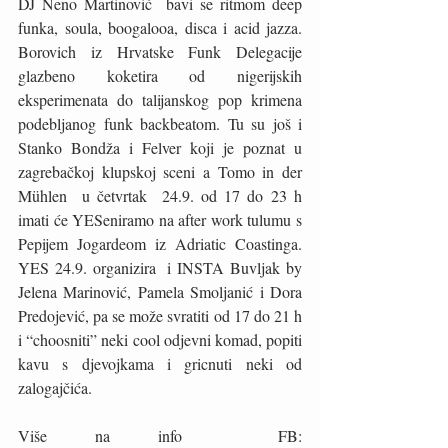
DJ Neno Martinović  bavi se ritmom deep 
funka, soula, boogalooa, disca i acid jazza. 
Borovich iz Hrvatske Funk Delegacije 
glazbeno koketira od nigerijskih 
eksperimenata do talijanskog pop krimena 
podebljanog funk backbeatom. Tu su još i 
Stanko Bondža i Felver koji je poznat u 
zagrebačkoj klupskoj sceni a Tomo in der 
Mühlen  u četvrtak  24.9. od 17 do 23 h 
imati će YESeniramo na after work tulumu s 
Pepijem Jogardeom iz Adriatic Coastinga. 
YES 24.9. organizira  i INSTA Buvljak by 
Jelena Marinović, Pamela Smoljanić i Dora 
Predojević, pa se može svratiti od 17 do 21 h 
i “choosniti” neki cool odjevni komad, popiti 
kavu s djevojkama i gricnuti neki od 
zalogajčića.
Više na info  FB: 