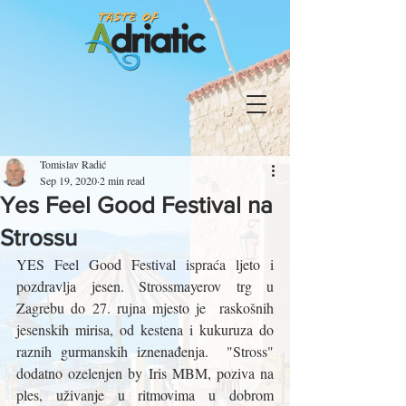
Tomislav Radić
Sep 19, 2020
2 min read
Yes Feel Good Festival na
Strossu
YES Feel Good Festival ispraća ljeto i 
pozdravlja jesen. Strossmayerov trg u 
Zagrebu do 27. rujna mjesto je  raskošnih 
jesenskih mirisa, od kestena i kukuruza do 
raznih gurmanskih iznenađenja.  "Stross" 
dodatno ozelenjen by Iris MBM, poziva na 
ples, uživanje u ritmovima u dobrom 