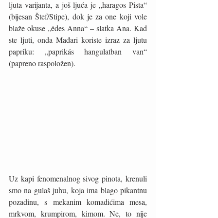
ljuta varijanta, a još ljuća je „haragos Pista“ 
(bijesan Štef/Stipe), dok je za one koji vole 
blaže okuse „édes Anna“ – slatka Ana. Kad 
ste ljuti, onda Mađari koriste izraz za ljutu 
papriku: „paprikás hangulatban van“ 
(papreno raspoložen). 
Uz kapi fenomenalnog sivog pinota, krenuli 
smo na gulaš juhu, koja ima blago pikantnu 
pozadinu, s mekanim komadićima mesa, 
mrkvom, krumpirom, kimom. Ne, to nije 