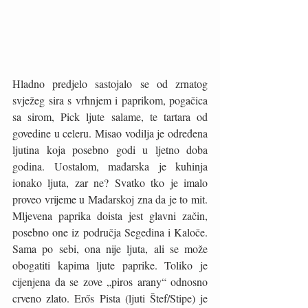
Hladno predjelo sastojalo se od zrnatog 
svježeg sira s vrhnjem i paprikom, pogačica 
sa sirom, Pick ljute salame, te tartara od 
govedine u celeru. Misao vodilja je određena 
ljutina koja posebno godi u ljetno doba 
godina. Uostalom, mađarska je kuhinja 
ionako ljuta, zar ne? Svatko tko je imalo 
proveo vrijeme u Mađarskoj zna da je to mit. 
Mljevena paprika doista jest glavni začin, 
posebno one iz područja Segedina i Kaloče. 
Sama po sebi, ona nije ljuta, ali se može 
obogatiti kapima ljute paprike. Toliko je 
cijenjena da se zove „piros arany“ odnosno 
crveno zlato. Erős Pista (ljuti Štef/Stipe) je 