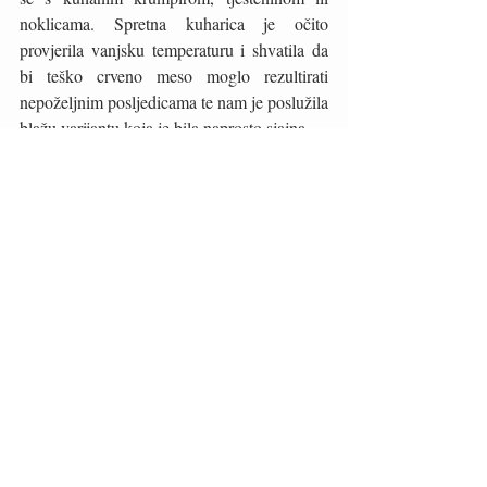
noklicama. Spretna kuharica je očito 
provjerila vanjsku temperaturu i shvatila da 
bi teško crveno meso moglo rezultirati 
nepoželjnim posljedicama te nam je poslužila 
blažu varijantu koja je bila naprosto sjajna. 
Neki naši članovi gastronomadskog tima 
imaju nevjerojatnu sposobnost konzumiranja 
velikog broja jela ali unatoč tome pronađu 
mjesta za desert. No, u slučaju kolača 