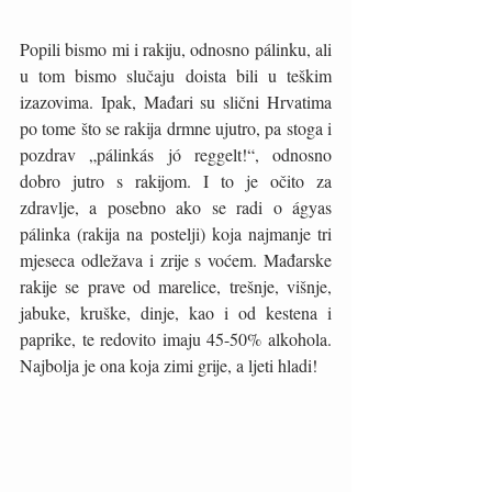
Popili bismo mi i rakiju, odnosno pálinku, ali 
u tom bismo slučaju doista bili u teškim 
izazovima. Ipak, Mađari su slični Hrvatima 
po tome što se rakija drmne ujutro, pa stoga i 
pozdrav „pálinkás jó reggelt!“, odnosno 
dobro jutro s rakijom. I to je očito za 
zdravlje, a posebno ako se radi o ágyas 
pálinka (rakija na postelji) koja najmanje tri 
mjeseca odležava i zrije s voćem. Mađarske 
rakije se prave od marelice, trešnje, višnje, 
jabuke, kruške, dinje, kao i od kestena i 
paprike, te redovito imaju 45-50% alkohola. 
Najbolja je ona koja zimi grije, a ljeti hladi!