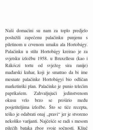
Naši domaćini su nam za toplo predjelo 
poslužili zapečenu palačinku punjenu s 
piletinom u crvenom umaku ala Hortobágy. 
Palačinku u stilu Hortobágy kreirao je za 
svjetsku izložbu 1958. u Bruxellesu (kao i 
Rákóczi tortu od svježeg sira ranije) 
mađarski kuhar, koji je smatrao da bi ime 
mesnate palačinke Hortobágyi bio odličan 
marketinški plan. Palačinke je punio telećim 
paprikašem. Zahvaljujući jedinstvenom 
okusu vrlo brzo se proširio među 
posjetiteljima izložbe. Što se tiče recepta, 
teško je odabrati onaj „pravi“ jer je stvoreno 
nekoliko varijanti. Najčešće se radi s mesom 
pilećih bataka zbog svoje sočnosti. Ključ 