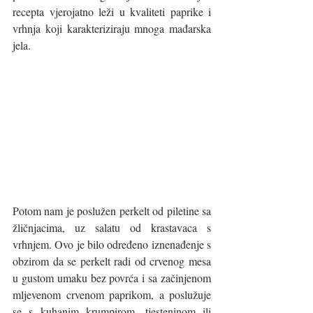
recepta vjerojatno leži u kvaliteti paprike i 
vrhnja koji karakteriziraju mnoga mađarska 
jela.
Potom nam je poslužen perkelt od piletine sa 
žličnjacima, uz salatu od krastavaca s 
vrhnjem. Ovo je bilo određeno iznenađenje s 
obzirom da se perkelt radi od crvenog mesa 
u gustom umaku bez povrća i sa začinjenom 
mljevenom crvenom paprikom, a poslužuje 
se s kuhanim krumpirom, tjesteninom ili 