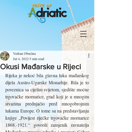
Vedran Obućina
Jul 4, 2022
5 min read
Okusi Mađarske u Rijeci
Rijeka je nekoć bila glavna luka mađarskog 
dijela Austro-Ugarske Monarhije. Bila je to 
poveznica sa cijelim svijetom, sjedište moćne 
trgovačke mornarice, grad koji je u mnogim 
stvarima prednjačio pred mnogobrojnim 
lukama Europe. O tome su na predstavljanju 
knjige „Povijest riječke trgovačke mornarice 
1868.-1921.“ govorili zamjenik ravnatelja 
Mađarskog muzeja tehnike i prometa Gábor 