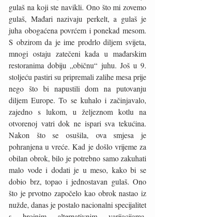
gulaš na koji ste navikli. Ono što mi zovemo 
gulaš, Mađari nazivaju perkelt, a gulaš je 
juha obogaćena povrćem i ponekad mesom. 
S obzirom da je ime prodrlo diljem svijeta, 
mnogi ostaju zatečeni kada u mađarskim 
restoranima dobiju „običnu“ juhu. Još u 9. 
stoljeću pastiri su pripremali zalihe mesa prije 
nego što bi napustili dom na putovanju 
diljem Europe. To se kuhalo i začinjavalo, 
zajedno s lukom, u željeznom kotlu na 
otvorenoj vatri dok ne ispari sva tekućina. 
Nakon što se osušila, ova smjesa je 
pohranjena u vreće. Kad je došlo vrijeme za 
obilan obrok, bilo je potrebno samo zakuhati 
malo vode i dodati je u meso, kako bi se 
dobio brz, topao i jednostavan gulaš. Ono 
što je prvotno započelo kao obrok nastao iz 
nužde, danas je postalo nacionalni specijalitet 
s brojnim alternativnim varijacijama. 