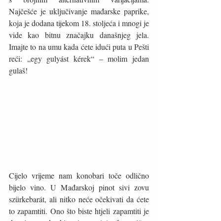
Najčešće je uključivanje mađarske paprike, 
koja je dodana tijekom 18. stoljeća i mnogi je 
vide kao bitnu značajku današnjeg jela. 
Imajte to na umu kada ćete idući puta u Pešti 
reći: „egy gulyást kérek“ – molim jedan 
gulaš!
Cijelo vrijeme nam konobari toče odlično 
bijelo vino. U Mađarskoj pinot sivi zovu 
szürkebarát, ali nitko neće očekivati da ćete 
to zapamtiti. Ono što biste htjeli zapamtiti je 