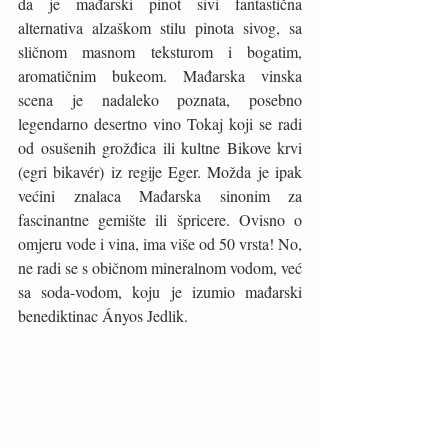
da je mađarski pinot sivi fantastična 
alternativa alzaškom stilu pinota sivog, sa 
sličnom masnom teksturom i bogatim, 
aromatičnim bukeom. Mađarska vinska 
scena je nadaleko poznata, posebno 
legendarno desertno vino Tokaj koji se radi 
od osušenih grožđica ili kultne Bikove krvi 
(egri bikavér) iz regije Eger. Možda je ipak 
većini znalaca Mađarska sinonim za 
fascinantne gemište ili špricere. Ovisno o 
omjeru vode i vina, ima više od 50 vrsta! No, 
ne radi se s običnom mineralnom vodom, već 
sa soda-vodom, koju je izumio mađarski 
benediktinac Ányos Jedlik. 