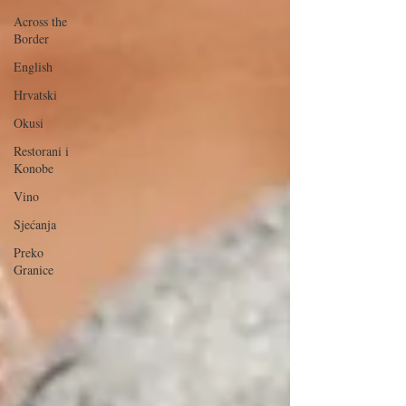
Across the
Border
English
Hrvatski
Okusi
Restorani i
Konobe
Vino
Sjećanja
Preko
Granice