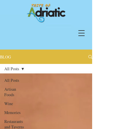
BLOG
All Posts
All Posts
Artisan
Foods
Wine
Memories
Restaurants
and Taverns