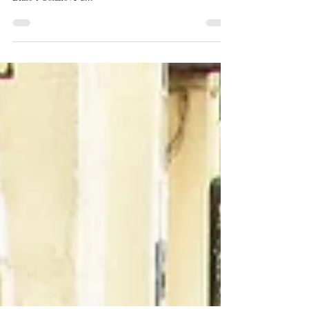
Kako bi se očuvao tradicionalni blatski kolač lumblija, u
organizaciji Općine Blato, Turističke zajednice općine
Blato i Ustanove u...