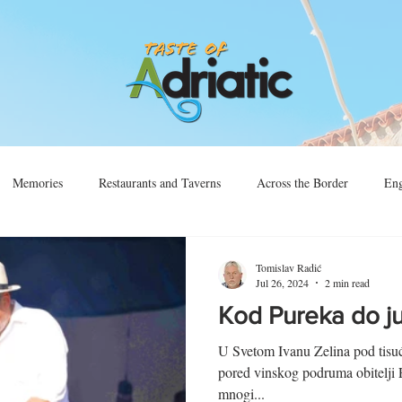
Memories
Restaurants and Taverns
Across the Border
Eng
Vino
Sjećanja
Preko Granice
Tomislav Radić
Jul 26, 2024
2 min read
Kod Pureka do ju
U Svetom Ivanu Zelina pod tisuć
pored vinskog podruma obitelji 
mnogi...