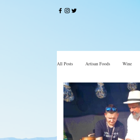
All Posts
Artisan Foods
Wine
Okusi
Restorani i Konobe