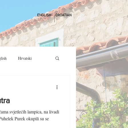
ENGLISH
CROATIAN
lish
Hrvatski
tra
ama svjetlećih lampica, na livadi
Puhelek Purek okupili su se