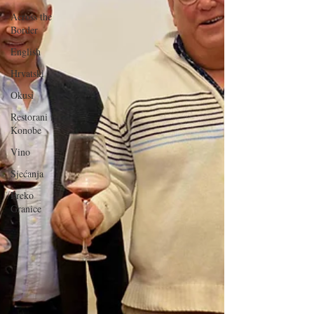
Across the
Border
English
Hrvatski
Okusi
Restorani i
Konobe
Vino
Sjećanja
Preko
Granice