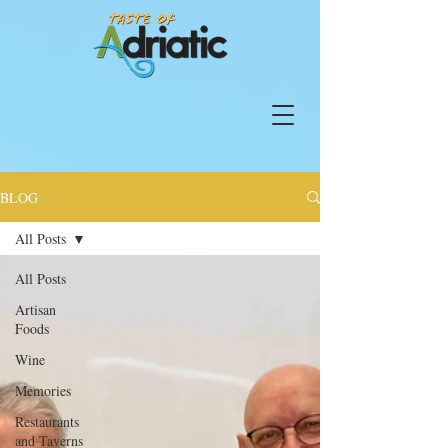
BLOG
All Posts
All Posts
Artisan
Foods
Wine
Memories
Restaurants
and Taverns