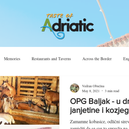
Memories
Restaurants and Taverns
Across the Border
Eng
Vino
Sjećanja
Preko Granice
Vedran Obućina
May 8, 2021
3 min read
OPG Baljak - u dr
janjetine i kozjeg
Zamamne kobasice, odlični sirevi
zamisliti da se sve to spravlja na