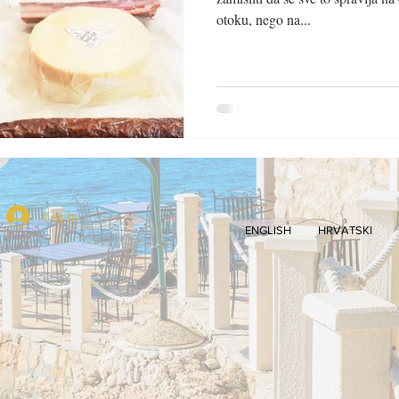
otoku, nego na...
Log In
ENGLISH
HRVATSKI