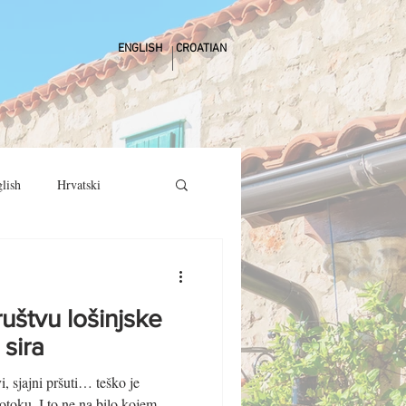
ENGLISH
CROATIAN
lish
Hrvatski
uštvu lošinjske
 sira
, sjajni pršuti… teško je
 otoku. I to ne na bilo kojem