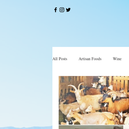
All Posts
Artisan Foods
Wine
Okusi
Restorani i Konobe